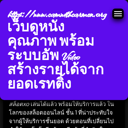
https://www.camwithcarmen.org
เว็บดูหนัง
คุณภาพ พร้อม
Skip
ระบบอัพ Video
สล็อต เคล็ดวิธีพิชิต slotxo เล่นไว
to
content
สร้างรายได้จาก
ทำเงิน กับ xo289.cc ปั๊วปัง
ยอดเรทติ้ง
Posted on
16 กุมภาพันธ์ 2023
by
William Miller
สล็อตxo
เล่นได้แล้ว พร้อมให้บริการแล้ว ใน
โลกของสล็อตออนไลน์ ชั้น 1 ที่น่าประทับใจ
จากผู้ให้บริการชั้นยอด ด้วยตอนที่เปลี่ยนไป