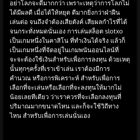
อย่าโลภจะดีมากกว่า เพราะเหตุว่าการโลภไม่
ได้มีผลดี เมื่อได้ให้หยุด ดีมากยิ่งกว่าฝ่าฝืน
เล่นต่อ จนถึงจำต้องเสียตังค์ เสียผลกำไรที่ได้
จนกระทั่งหมดนั่นเอง การเล่นสล็อต slotxo
เป็นเกมหนึ่งในคาสิโน ที่ทำเงินได้จริง แล้วก็
เป็นเกมหนึ่งที่จัดอยู่ในเกมพนันออนไลน์ที่
จะจะต้องใช้เงินสำหรับเพื่อการลงทุน ด้วยเหตุ
นั้นทุกๆครั้งที่เราเข้าเล่น เราต้องมีการ
คำนวณ หรือการพิเคราะห์ สำหรับเพื่อการ
เลือกที่จะเล่นหรือเลือกที่จะลงทุนให้มากไม่
น้อยเลยทีเดียว ว่าเราควรที่จะเลือกลงทุนที่
ปริมาณมากขนาดไหน และก็จะใช้วิถีทาง
ไหน สำหรับเพื่อการเล่นนั่นเอง