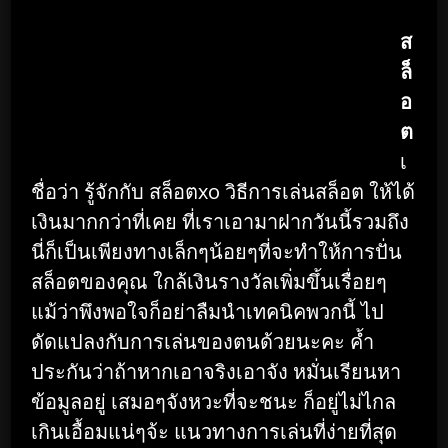
ส
ล็
อ
ต
เ
ชื่อว่า รู้จักกับ สล็อตxo วิธีการเล่นสล็อต ให้ได้
เงินมากกว่าที่เคย ที่เราเอามาฝากวันนี้รวมถึง
นี่ก็เป็นเพียงทางเล็กๆน้อยๆที่จะทำให้การปั่น
สล็อตของคุณ ใกล้เงินรางวัลเพิ่มขึ้นเรื่อยๆ
แม้ว่าพึงพอใจก็อย่าลืมนำเทคนิคพวกนี้ ไป
ดัดแปลงกับการเล่นของตนด้วยนะคะ ค้ำ
ประกันว่าถ้าหากเอาจริงเอาจัง หมั่นเรียนหา
ข้อมูลอยู่ เสมอๆจังหวะที่จะชนะ ก็อยู่ไม่ไกล
เกินเอื้อมแน่ๆจ้ะ แนวทางการเล่นที่ง่ายที่สุด