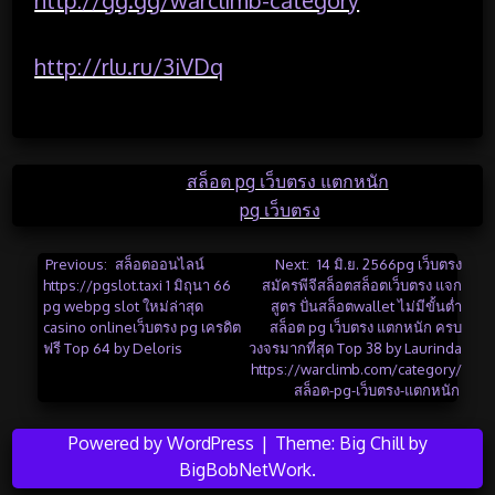
http://gg.gg/warclimb-category
http://rlu.ru/3iVDq
Posted in
สล็อต pg เว็บตรง แตกหนัก
Tagged
pg เว็บตรง
แนะแนว
Previous:
สล็อตออนไลน์
Next:
14 มิ.ย. 2566pg เว็บตรง
https://pgslot.taxi 1 มิถุนา 66
สมัครพีจีสล็อตสล็อตเว็บตรง แจก
เรื่อง
pg webpg slot ใหม่ล่าสุด
สูตร ปั่นสล็อตwallet ไม่มีขั้นต่ำ
casino onlineเว็บตรง pg เครดิต
สล็อต pg เว็บตรง แตกหนัก ครบ
ฟรี Top 64 by Deloris
วงจรมากที่สุด Top 38 by Laurinda
https://warclimb.com/category/
สล็อต-pg-เว็บตรง-แตกหนัก
Powered by WordPress
|
Theme:
Big Chill
by
BigBobNetWork
.