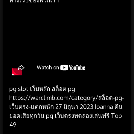
pg slot เว็บหลัก สล็อต pg
https://warclimb.com/category/สล็อต-pg-
เว็บตรง-แตกหนัก 27 มิถุนา 2023 Joanna คืน
ยอดเสียทุกวัน pg เว็บตรงทดลองเล่นฟรี Top
49