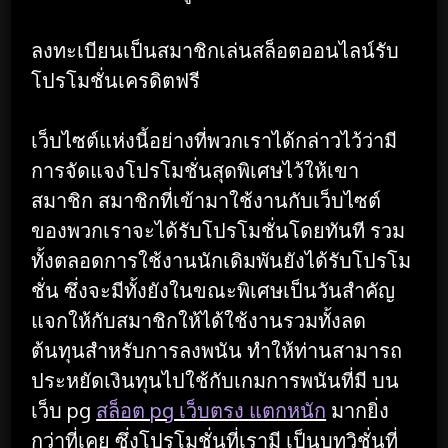
ลงทะเบียนเป็นสมาชิกเล่นสล็อตออนไลน์รับ
โปรโมชั่นเครดิตฟรี
เว็บไซต์แห่งนี้อย่างที่พวกเราได้กล่าวไว้ว่ามี
การจัดแจงโปรโมชั่นสุดพิเศษไว้ให้เขา
สมาชิก สมาชิกที่เข้ามาใช้งานกับเว็บไซต์
ของพวกเราจะได้รับโปรโมชั่นโดยทันที รวม
ทั้งตลอดการใช้งานนักเดิมพันยังได้รับโปรโม
ชั่น ซึ่งจะมีทั้งยังในขณะพิเศษเป็นวันสำคัญ
แจกให้กับสมาชิกให้ได้ใช้งานรวมทั้งลด
ต้นทุนสำหรับการลงพนัน ทำให้ท่านสามารถ
ประหยัดเงินทุนไปใช้กับเกมการพนันที่มี บน
เว็บ pg
สล็อต pg เว็บตรง แตกหนัก
มากยิ่ง
กว่าที่เคย ซึ่งโปรโมชั่นที่เรามี เป็นบทวิชั่นที่