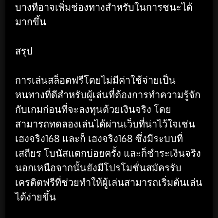
บางทีอาจเพิ่มช่องทางสำหรับในการชนะได้
มากขึ้น
สรุป
การเล่นสล็อตฟรีโดยไม่มีค่าใช้จ่ายเป็น
หนทางที่ดีสำหรับผู้เล่นที่ต้องการทำความรู้จัก
กับเกมก่อนที่จะลงทุนด้วยเงินจริง โดย
สามารถทดลองเล่นได้ผ่านเว็บที่น่าไว้ใจเช่น
เฮงจริง168 และก็ เฮงจริง168 ซึ่งมีระบบที่
เสถียร โบนัสแตกบ่อยครั้ง และก็ชำระเงินจริง
นอกเหนือจากนั้นยังมีโปรโมชั่นสมัครรับ
เครดิตฟรีที่ช่วยทำให้ผู้เล่นสามารถเริ่มต้นเล่น
ได้ง่ายขึ้น