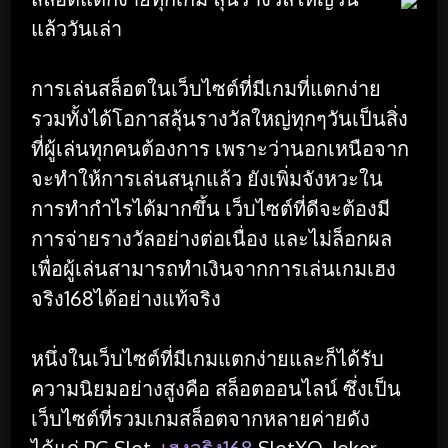
แล้ววันเล่า
การเล่นสล็อตในเว็บไซต์ที่มีเกมที่แตกง่าย
รวมทั้งได้โอกาสลุ้นรางวัลใหญ่ทุกๆวันเป็นสิ่ง
ที่ผู้เล่นทุกคนต้องการ เพราะว่านอกเหนือจาก
จะทำให้การเล่นสนุกแล้ว ยังเพิ่มจังหวะใน
การทำกำไรได้มากขึ้น เว็บไซต์ที่ดีจะต้องมี
การจ่ายรางวัลอย่างต่อเนื่อง และไม่ล็อกผล
เพื่อผู้เล่นสามารถทำเงินจากการเล่นเกมเฮง
จริง168ได้อย่างแท้จริง
หนึ่งในเว็บไซต์ที่มีเกมแตกง่ายและก็ได้รับ
ความนิยมอย่างสูงคือ สล็อตออนไลน์ ซึ่งเป็น
เว็บไซต์ที่รวมเกมสล็อตจากหลายค่ายดัง
ได้แก่ PG Slot,
เฮงจริง168
SlotXO, Joker