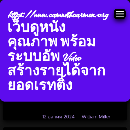
https://www.camwithcarmen.org
เว็บดูหนัง
คุณภาพ พร้อม
Skip
ระบบอัพ Video
สล็อต websiteฝาก-ถอน ไม่มีขั้นต่ำ
to
content
สร้างรายได้จาก
December 24 พนันออนไลน์เว็บ
ใหญ่ สล็อตออนไลน์ ใหม่ล่าสุด Top
ยอดเรทติ้ง
81 by Vernon สล็อต
hengjing168.lat 12
Posted on
12 ตุลาคม 2024
by
William Miller