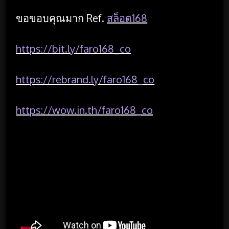
ขอขอบคุณมาก Ref.
สล็อต168
https://bit.ly/faro168_co
https://rebrand.ly/faro168_co
https://wow.in.th/faro168_co