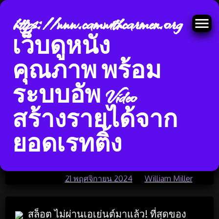
https://www.camwithcarmen.org
เว็บดูหนัง
คุณภาพ พร้อม
Skip
ระบบอัพ Video
สล็อต168 ทางเข้า Top 43 by Adolfo
to
content
สร้างรายได้จาก
faro168.co เว็บสล็อตแท้ มาตรฐาน
APIรองรับทุกแพลตฟอร์ม สล็อต168
ยอดเรทติ้ง
อยู่ไหนก็ทำเงินได้ 6 ธ.ค. 24
Posted on
21 พฤศจิกายน 2024
by
William Miller
สล็อต ไม่ผ่านเอเย่นต์มาแล้ว! ที่สุดของ