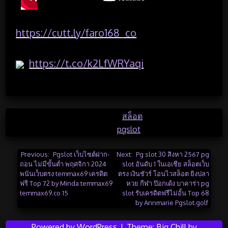
https://cutt.ly/faro168_co
https://t.co/k2LfWRYaqi
Posted in
สล็อต
Tagged
pgslot
แนะแนว
Previous:
Pgslot เว็บไซต์ฝาก-
Next:
Pg slot 30 สิงหา 2567 pg
ถอน ไม่มีขั้นต่ำ พฤศจิกา 2024
slot อันดับ 1 ในเอเชีย สล็อตเว็บ
เรื่อง
พนันเว็บตรง temmax69 เครดิต
ตรง เงินชัวร์ โอนไวสล็อต ยิงปลา
ฟรี Top 72 by Minda temmax69
หวย กีฬา ป๊อกเด้ง บาคาร่า pg
temmax69.co 15
slot รับเครดิตฟรีไม่อั้น Top 68
by Annmarie Pgslot.golf
Powered by WordPress
|
Theme:
Big Chill
by