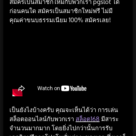
สมัครเป็นสมาชิกใหม่กับพวกเรา pgslot ได้
ก่อนคนใด สมัครเป็นสมาชิกใหม่ฟรี ไม่มี
คุณค่าขนบธรรมเนียม 100% สมัครเลย!
เป็นยังไงบ้างครับ คุณจะเห็นได้ว่า การเล่น
สล็อตออนไลน์กับพวกเรา
สล็อต168
มีสาระ
จำนวนมากมาก โดยยิ่งไปกว่านั้นการรับ