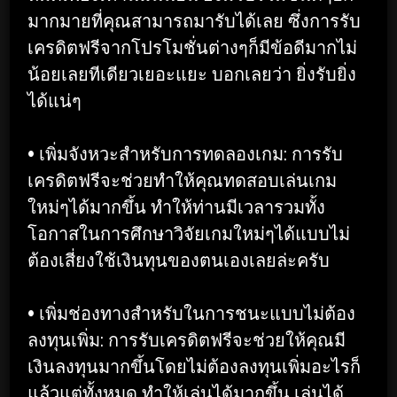
มากมายที่คุณสามารถมารับได้เลย ซึ่งการรับ
เครดิตฟรีจากโปรโมชั่นต่างๆก็มีข้อดีมากไม่
น้อยเลยทีเดียวเยอะแยะ บอกเลยว่า ยิ่งรับยิ่ง
ได้แน่ๆ
• เพิ่มจังหวะสำหรับการทดลองเกม: การรับ
เครดิตฟรีจะช่วยทำให้คุณทดสอบเล่นเกม
ใหม่ๆได้มากขึ้น ทำให้ท่านมีเวลารวมทั้ง
โอกาสในการศึกษาวิจัยเกมใหม่ๆได้แบบไม่
ต้องเสี่ยงใช้เงินทุนของตนเองเลยล่ะครับ
• เพิ่มช่องทางสำหรับในการชนะแบบไม่ต้อง
ลงทุนเพิ่ม: การรับเครดิตฟรีจะช่วยให้คุณมี
เงินลงทุนมากขึ้นโดยไม่ต้องลงทุนเพิ่มอะไรก็
แล้วแต่ทั้งหมด ทำให้เล่นได้มากขึ้น เล่นได้