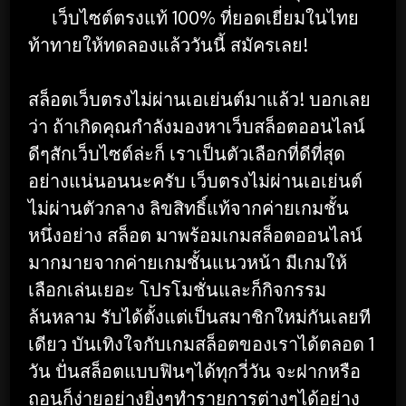
เว็บไซต์ตรงแท้ 100% ที่ยอดเยี่ยมในไทย
ท้าทายให้ทดลองแล้ววันนี้ สมัครเลย!
สล็อตเว็บตรงไม่ผ่านเอเย่นต์มาแล้ว! บอกเลย
ว่า ถ้าเกิดคุณกำลังมองหาเว็บสล็อตออนไลน์
ดีๆสักเว็บไซต์ล่ะก็ เราเป็นตัวเลือกที่ดีที่สุด
อย่างแน่นอนนะครับ เว็บตรงไม่ผ่านเอเย่นต์
ไม่ผ่านตัวกลาง ลิขสิทธิ์แท้จากค่ายเกมชั้น
หนึ่งอย่าง สล็อต มาพร้อมเกมสล็อตออนไลน์
มากมายจากค่ายเกมชั้นแนวหน้า มีเกมให้
เลือกเล่นเยอะ โปรโมชั่นและก็กิจกรรม
ล้นหลาม รับได้ตั้งแต่เป็นสมาชิกใหม่กันเลยที
เดียว บันเทิงใจกับเกมสล็อตของเราได้ตลอด 1
วัน ปั่นสล็อตแบบฟินๆได้ทุกวี่วัน จะฝากหรือ
ถอนก็ง่ายอย่างยิ่งๆทำรายการต่างๆได้อย่าง