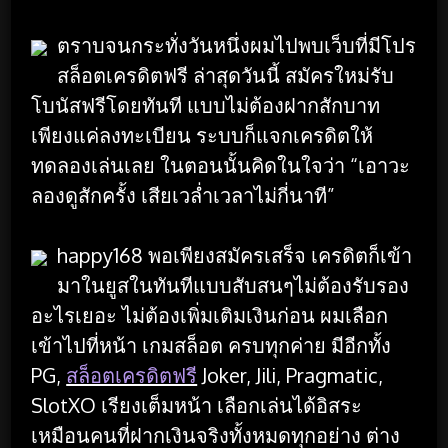
ตราบจนกระทั่งวันหนึ่งผมไปพบเว็บที่มีโปร
สล็อตเครดิตฟรี ล่าสุดวันนี้ สมัครใหม่รับ
โบนัสฟรีโดยทันที แบบไม่ต้องฝากสักบาท
เพียงแค่ลงทะเบียน ระบบก็แจกเครดิตให้
ทดลองเล่นเลย ในตอนนั้นคิดในใจว่า “เอาวะ
ลองดูสักครั้ง เสียเวล่ำเวลาไม่กี่นาที”
happy168 พอเพียงสมัครเสร็จ เครดิตก็เข้า
มาในยูสในทันทีแบบสับสนๆไม่ต้องรับรอง
อะไรเยอะ ไม่ต้องเพิ่มเติมเงินก่อน ผมเลือก
เข้าไปที่หน้า เกมสล็อต ครบทุกค่าย มีอีกทั้ง
PG,
สล็อตเครดิตฟรี
Joker, Jili, Pragmatic,
SlotXO เรียงเต็มหน้า เลือกเล่นได้อิสระ
เหมือนคนที่ฝากเงินจริงทั้งหมดทุกอย่าง ต่าง