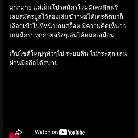
มากมาย แค่เห็นโปรสมัครใหม่มีเครดิตฟรี
เลยสมัครยูสไว้ลองเล่นขำๆพอได้เครดิตมาก็
เลือกเข้าไปที่หน้าเกมสล็อต มีความคิดเห็นว่า
เกมมีครบทุกค่ายจริงๆเล่นได้หมดเสมือน
เว็บไซต์ใหญ่ๆทั่วๆไป ระบบลื่น ไม่กระตุก เล่น
ผ่านมือถือได้สบาย