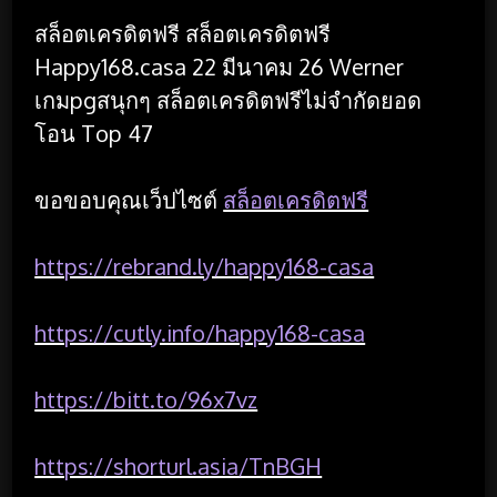
สล็อตเครดิตฟรี สล็อตเครดิตฟรี
Happy168.casa 22 มีนาคม 26 Werner
เกมpgสนุกๆ สล็อตเครดิตฟรีไม่จำกัดยอด
โอน Top 47
ขอขอบคุณเว็ปไซต์
สล็อตเครดิตฟรี
https://rebrand.ly/happy168-casa
https://cutly.info/happy168-casa
https://bitt.to/96x7vz
https://shorturl.asia/TnBGH