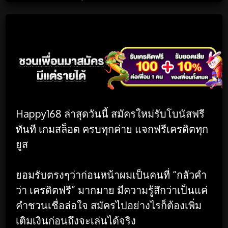
Happy168 ล่าสุดวันนี้ สมัครใหม่รับโบนัสฟรี
ทันที เกมสล็อต ครบทุกค่าย แจกฟรีเครดิตทุก
ยูส
ยอมรับตรงๆว่าก่อนหน้าผมเป็นคนที่ “กลัวคำ
ว่า เครดิตฟรี” มากมาย มีความรู้สึกว่าเป็นแค่
คำชวนเชื่อล่อใจ สมัครไปอย่างไรก็ต้องเพิ่ม
เติมเงินก่อนถึงจะเล่นได้จริง