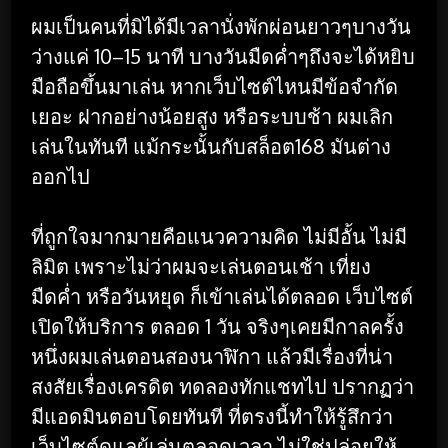
ผมเป็นคนที่มิได้มีเวลานั่งพักผ่อนยาวๆบางวัน
ว่างแค่ 10–15 นาที บางวันมืดค่ำๆถึงจะได้หยิบ
มือถือขึ้นมาเล่น หากเว็บไซต์ไหนมีข้อจำกัด
เยอะ ฝากอย่างน้อยสูง หรือระบบช้า ผมเลิก
เล่นในทันที แม้กระนั้นกับสล็อต168 มันต่าง
ออกไป
ที่ถูกใจมากมายคือแนวความคิด ไม่มีอั้น ไม่มี
ลิมิต เพราะไม่ว่าผมจะเล่นตอนเช้า เที่ยง
มืดค่ำ หรือวันหยุด ก็เข้าเล่นได้ตลอด เว็บไซต์
เปิดให้บริการ ตลอด 1 วัน จริงๆเคยมีกาลครั้ง
หนึ่งผมเล่นตอนสองนาฬิกา แล้วมีเรื่องที่น่า
สงสัยเรื่องเครดิต ทดลองทักแชทไป ปรากฏว่า
มีแอดมินตอบโดยทันที ที่ตรงนี้ทำให้รู้สึกว่า
เว็บไซต์ดูแลผู้เล่นตลอดเวลา ไม่ใช่ปล่อยให้