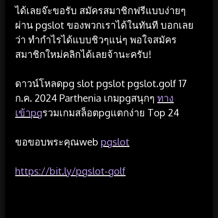
ได้เลยจ๊ะขอรับ สมัครสมาชิกฟรีแบบง่ายๆ
ผ่าน pgslot ของพวกเราได้ในทันที บอกเลย
ว่า ทำกำไรได้แบบชิวๆแน่ๆ พอใจสมัคร
สมาชิกใหม่คลิกได้เลยจ้านะครับ!
ดาวน์โหลดpg slot pgslot pgslot.golf 17
ก.ค. 2024 Parthenia เกมpgสนุกๆ
ทาง
เข้าpg
รวมเกมสล็อตpgแตกง่าย Top 24
ขอขอบพระคุณweb
pgslot
https://bit.ly/pgslot-golf