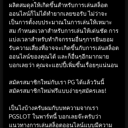
ผลิตสมดุลให้เกิดขึ้นสำหรับการเล่นสล็อต
ออนไลน์ก็ไม่ได้ทำยากเลยขอรับ ไม่ว่าจะ
เป็นการตั้งงบประมาณในการเล่นให้เหมาะ
สม กำหนดเวลาสำหรับการเล่นให้เด่นชัด การ
แบ่งเวลาสำหรับทำกิจกรรมอื่นๆการยินยอม
รับความเสี่ยงที่อาจจะเกิดขึ้นกับการเล่นสล็อต
ออนไลน์ของคุณได้ และก็อื่นๆอีกมากมาย
บอกเลยว่า คุณจะแฮปปี้เพิ่มขึ้นเรื่อยๆแน่นอน
สมัครสมาชิกใหม่กับเรา PG ได้แล้ววันนี้
สมัครสมาชิกใหม่ฟรีแบบง่ายๆสมัครเลย!
เป็นไงบ้างครับผมกับบทความจากเรา
PGSLOT ในพาร์ทนี้ บอกเลยจ๊ะครับว่า
แนวทางการเล่นสล็อตออนไลน์แบบมีความ