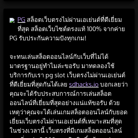
PG
สล็อตเว็บตรงไม่ผ่านเอเย่นต์ที่ดีเยี่ยม
ที่สุด สล็อตเว็บไซต์ตรงแท้ 100% จากค่าย
PG รับประกันความปังทุกเกม!
จะทนเล่นสล็อตออนไลน์กับเว็บที่ไม่ได้
มาตรฐานอยู่ทำไมล่ะขอรับ มาทดลองใช้
บริการกับเรา pg slot เว็บตรงไม่ผ่านเอเย่นต์
ที่ดีเยี่ยมที่สุดกันได้เลย
sdhacks.io
บอกเลยว่า
คุณจะได้รับประสบการณ์การเล่นสล็อต
ออนไลน์ที่เยี่ยมที่สุดอย่างแน่แท้ขอรับ ด้วย
เหตุว่าคุณจะได้เล่นเกมสล็อตออนไลน์กับยอด
เยี่ยมเว็บตรงไม่ผ่านเอเย่นต์ที่เหมาะสมที่สุด
ในช่วงเวลานี้ เว็บตรงที่มีเกมสล็อตออนไลน์