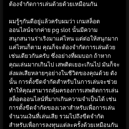
ต้องจำกัดการเล่นด้วยด้วยเหมือนกัน
ผมรู้ๆกันดีอยู่แล้วครับผมว่า เกมสล็อต
ออนไลน์จากค่าย pg slot นั้นมีความ
สนุกสนานร่าเริงมาแค่ไหน แต่ต่อให้สนุกมาก
แค่ไหนก็ตาม คุณก็จะต้องจำกัดการเล่นด้วย
เช่นเดียวกันครับ ซึ่งอย่างที่ผมบอก ถ้าหาก
คุณเล่นมากเกินไป เสพติดเยอะเกินไป มันก็จะ
ส่งผลเสียหลายๆอย่างในชีวิตของคุณด้วย ดัง
นั้น การตั้งขีดจำกัดสำหรับในการเล่นจะช่วย
ทำให้คุณสามารถคุ้มครองการเสพติดการเล่น
สล็อตออนไลน์ที่มากเกินความจำเป็นได้ เช่น
การตั้งขีดจำกัดของเวลาสำหรับเพื่อการเล่น
จำนวนเงินที่เล่นเสีย รวมไปถึงขีดจำกัด
สำหรับเพื่อการลงทุนแต่ละครั้งด้วยเหมือนกัน