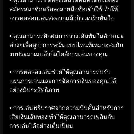
• คุณสามารถทดลองเล่นได้ทันทีโดยไม่ต้อง
สมัครสมาชิกหรือลงลายมือชื่อเข้าใช้ ทำให้
การทดสอบเล่นสะดวกแล้วก็รวดเร็วทันใจ
• คุณสามารถฝึกฝนการวางเดิมพันในลักษณะ
ต่างๆเพื่อดูว่าการพนันแบบไหนที่เหมาะสมกับ
งบประมาณแล้วก็สไตล์การเล่นของคุณ
• การทดลองเล่นช่วยให้คุณสามารถปรับ
แผนการเล่นและการจัดการเงินของคุณได้
อย่างมีประสิทธิภาพ
• การเล่นฟรีปราศจากความบีบคั้นสำหรับการ
เสียเงินเสียทอง ทำให้คุณสามารถเพลินกับ
การเล่นได้อย่างเต็มเปี่ยม