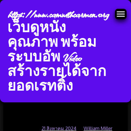
https://www.camwithcarmen.org
เว็บดูหนัง
คุณภาพ พร้อม
Skip
ระบบอัพ Video
สล็อตxo สล็อตออนไลน์ แตกง่าย
to
content
สร้างรายได้จาก
คอมมิชชั่น 1% มีเกมมากว่า 3,000
เกมคาสิโนออนไลน์ครบทุกรูปแบบ
ยอดเรทติ้ง
slotxo อัตราจ่ายมากที่สุดในไทย
Top 29 by Phillis slotxo24hr.life 9
ส.ค. 67
Posted on
21 สิงหาคม 2024
by
William Miller