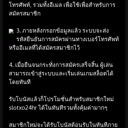
โทรศัพท์, รวมทั้งอีเมล เพื่อใช้เพื่อสำหรับการ
สมัครสมาชิก
3.
ภายหลังกรอกข้อมูลแล้ว ระบบจะส่ง
รหัสยืนยันการสมัครผ่านทางเบอร์โทรศัพท์
หรืออีเมลที่ได้สมัครสมาชิกไว้
4. เมื่อยืนจนกระทั่งการสมัครเสร็จสิ้น ผู้เล่น
สามารถเข้าสู่ระบบและเริ่มเล่นเกมสล็อตได้
โดยทันที
รับโบนัสแล้วก็โปรโมชั่นสำหรับสมาชิกใหม่
slotxo24hr ได้ในทันทีรวมทั้งคุ้มค่ามากๆ
สมาชิกใหม่จะได้รับโบนัสต้อนรับในทันทีภาย