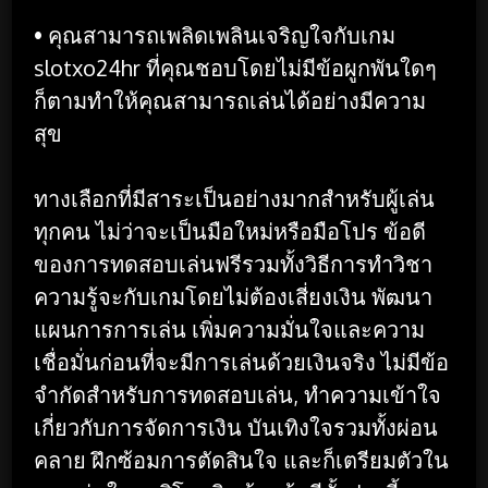
• คุณสามารถเพลิดเพลินเจริญใจกับเกม
slotxo24hr ที่คุณชอบโดยไม่มีข้อผูกพันใดๆ
ก็ตามทำให้คุณสามารถเล่นได้อย่างมีความ
สุข
ทางเลือกที่มีสาระเป็นอย่างมากสำหรับผู้เล่น
ทุกคน ไม่ว่าจะเป็นมือใหม่หรือมือโปร ข้อดี
ของการทดสอบเล่นฟรีรวมทั้งวิธีการทำวิชา
ความรู้จะกับเกมโดยไม่ต้องเสี่ยงเงิน พัฒนา
แผนการการเล่น เพิ่มความมั่นใจและความ
เชื่อมั่นก่อนที่จะมีการเล่นด้วยเงินจริง ไม่มีข้อ
จำกัดสำหรับการทดสอบเล่น, ทำความเข้าใจ
เกี่ยวกับการจัดการเงิน บันเทิงใจรวมทั้งผ่อน
คลาย ฝึกซ้อมการตัดสินใจ และก็เตรียมตัวใน