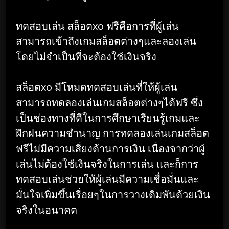
ทดสอบเล่น สล็อตxo ฟรีคือการที่ผู้เล่น
สามารถเข้าถึงเกมสล็อตต่างๆและลองเล่น
โดยไม่จำเป็นที่จะต้องใช้เงินจริง
สล็อตxo มีโหมดทดสอบเล่นที่ให้ผู้เล่น
สามารถทดลองเล่นเกมสล็อตต่างๆได้ฟรี ซึ่ง
เป็นช่องทางที่ดีในการศึกษาเรียนรู้เกมและ
ฝึกฝนความชำนาญ การทดลองเล่นเกมสล็อต
ฟรีไม่มีความเสี่ยงด้านการเงิน เนื่องจากว่าผู้
เล่นไม่ต้องใช้เงินจริงในการเล่น และก็การ
ทดสอบเล่นช่วยให้ผู้เล่นมีความเชื่อมั่นและ
มั่นใจเพิ่มขึ้นเรื่อยๆในการวางเดิมพันด้วยเงิน
จริงในอนาคต