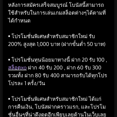
หลังการสมัครเสร็จสมบูรณ์ โบนัสนี้สามารถ
ใช้สำหรับในการเล่นเกมสล็อตต่างๆได้ตามที่
ได้กำหนด
• โปรโมชั่นพิเศษสำหรับสมาชิกใหม่ รับ
200% สูงสุด 1,000 บาท (ฝากขั้นต่ำ 50 บาท)
• โปรโมชั่นทุนน้อยมาทางนี้ ฝาก 20 รับ 100 ,
สล็อตxo
ฝาก 40 รับ 200 , ฝาก 60 รับ 300
รวมทั้ง ฝาก 80 รับ 400 สามารถรับได้ทุกโปร
โปรละ 1 ครั้ง/วัน
• โปรโมชั่นพิเศษสำหรับสมาชิกใหม่ ได้แก่
การคืนเงิน, โบนัสฝากคราวแรก, และโปรโม
ชั่นอื่นๆที่น่าดึงดูดอีกเพียบเลยด้านในเว็บเลย