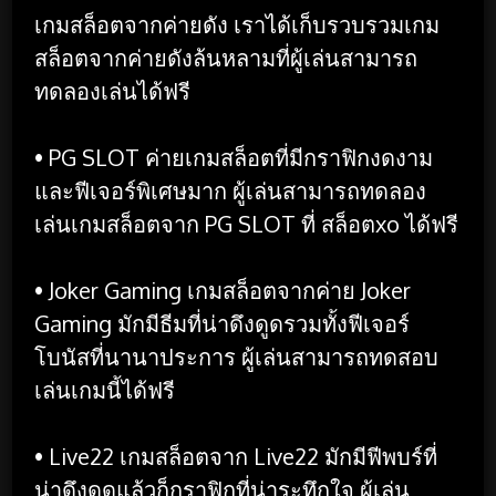
เกมสล็อตจากค่ายดัง เราได้เก็บรวบรวมเกม
สล็อตจากค่ายดังล้นหลามที่ผู้เล่นสามารถ
ทดลองเล่นได้ฟรี
• PG SLOT ค่ายเกมสล็อตที่มีกราฟิกงดงาม
และฟีเจอร์พิเศษมาก ผู้เล่นสามารถทดลอง
เล่นเกมสล็อตจาก PG SLOT ที่ สล็อตxo ได้ฟรี
• Joker Gaming เกมสล็อตจากค่าย Joker
Gaming มักมีธีมที่น่าดึงดูดรวมทั้งฟีเจอร์
โบนัสที่นานาประการ ผู้เล่นสามารถทดสอบ
เล่นเกมนี้ได้ฟรี
• Live22 เกมสล็อตจาก Live22 มักมีฟีพบร์ที่
น่าดึงดูดแล้วก็กราฟิกที่น่าระทึกใจ ผู้เล่น