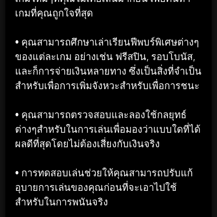
เกมที่คุณถูกใจที่สุด
• คุณสามารถศึกษาเล่าเรียนฟีพบร์พิเศษต่างๆ
ของแต่ละเกม อย่างเช่น ฟรีสปิน, รอบโบนัส,
และก็การจ่ายเงินหลายทาง ซึ่งเป็นสิ่งที่จำเป็น
สำหรับเพื่อการเพิ่มจังหวะสำหรับเพื่อการชนะ
• คุณสามารถตรวจสอบและลองใช้กลยุทธ์
ต่างๆสำหรับในการเล่นเพื่อมองว่าแบบใดที่ได้
ผลดีที่สุดโดยไม่ต้องเสี่ยงกับเงินจริง
• การทดสอบเล่นช่วยให้คุณสามารถปรับแก้
อุบายการเล่นของคุณก่อนที่จะเอาไปใช้
สำหรับในการพนันจริง