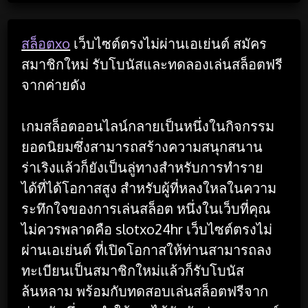
สล็อตxo
เว็บไซต์ตรงไม่ผ่านเอเย่นต์ สมัคร
สมาชิกใหม่ รับโบนัสและทดลองเล่นสล็อตฟรี
จากค่ายดัง
เกมสล็อตออนไลน์กลายเป็นหนึ่งในกิจกรรม
ยอดนิยมซึ่งสามารถสร้างความสนุกสนาน
ร่าเริงแล้วก็ยังเป็นลู่ทางสำหรับการทำราย
ได้ที่ได้โอกาสสูง สำหรับผู้ที่หลงใหลในความ
ระทึกใจของการเล่นสล็อต หนึ่งในเว็บที่คุณ
ไม่ควรพลาดคือ slotxo24hr เว็บไซต์ตรงไม่
ผ่านเอเย่นต์ ที่เปิดโอกาสให้ท่านสามารถลง
ทะเบียนเป็นสมาชิกใหม่แล้วก็รับโบนัส
ล้นหลาม พร้อมกับทดสอบเล่นสล็อตฟรีจาก