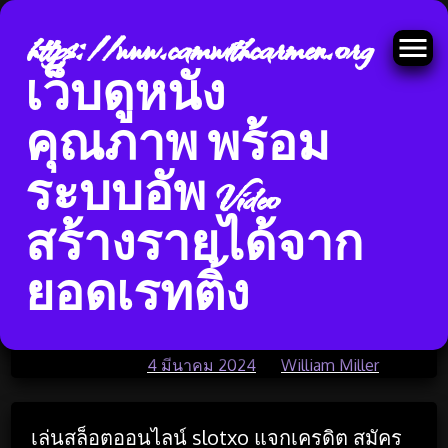
https://www.camwithcarmen.org
เว็บดูหนัง
คุณภาพ พร้อม
Skip
ระบบอัพ Video
สล็อตxo เว็บดาวน์โหลดslotxo auto
to
content
สร้างรายได้จาก
เวอร์ชั่น ล่าสุด 11 May 67 casinoเว็บ
ใหญ่ slotxo ทดลองเล่น Top 16 by
ยอดเรทติ้ง
Winifred สล็อตxo Slotxo24hr.fun
Posted on
4 มีนาคม 2024
by
William Miller
เล่นสล็อตออนไลน์ slotxo แจกเครดิต สมัคร