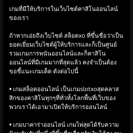
เกมที่มีให้บริการในเว็บไซต์คาสิโนออนไลน์
ของเรา
ถ้าหากเอ่ยถึงเว็บไซต์ สล็อตxo ที่ขึ้นชื่อว่าเป็น
ยอดเยี่ยมเว็บไซต์ผู้ให้บริการและก็เป็นศูนย์
รวมเกมการพนันออนไลน์และก็คาสิโน
ออนไลน์ที่มีเกมมากที่สุดแล้ว คงจำเป็นต้อง
ขอชี้แนะเกมเด็ด ดังต่อไปนี้
• เกมสล็อตออนไลน์ เป็นเกมslotxoสุดคลาส
สิกของคาสิโนทุกๆที่ทั่วทั้งโลกพื้นที่เว็บของ
พวกเราได้เอามาเปิดให้บริการออนไลน์
• เกมบาคาร่าออนไลน์ เกมไพ่สุดได้รับความ