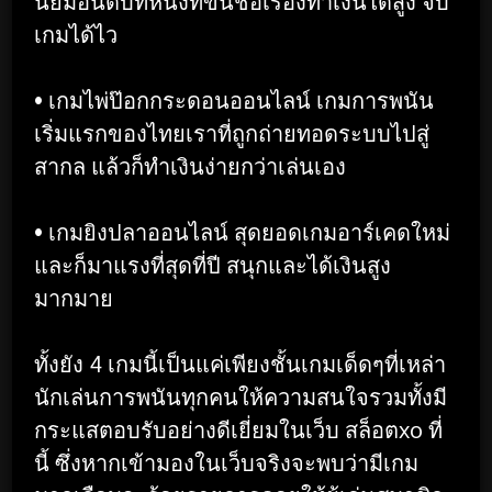
นิยมอันดับที่หนึ่งที่ขึ้นชื่อเรื่องทำเงินได้สูง จบ
เกมได้ไว
• เกมไพ่ป๊อกกระดอนออนไลน์ เกมการพนัน
เริ่มแรกของไทยเราที่ถูกถ่ายทอดระบบไปสู่
สากล แล้วก็ทำเงินง่ายกว่าเล่นเอง
• เกมยิงปลาออนไลน์ สุดยอดเกมอาร์เคดใหม่
และก็มาแรงที่สุดที่ปี สนุกและได้เงินสูง
มากมาย
ทั้งยัง 4 เกมนี้เป็นแค่เพียงชั้นเกมเด็ดๆที่เหล่า
นักเล่นการพนันทุกคนให้ความสนใจรวมทั้งมี
กระแสตอบรับอย่างดีเยี่ยมในเว็บ สล็อตxo ที่
นี้ ซึ่งหากเข้ามองในเว็บจริงจะพบว่ามีเกม