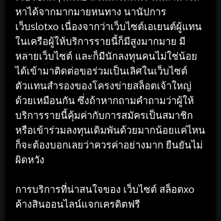
หาได้จากมากมายหนทาง นานัปการ
เว็บslotxo เนื่องจากว่าเว็บไซต์เอเยนต์ผู้แทน
ในเครือผู้ให้บริการรายนี้ก็มีสูงมากมาย มี
หลายเว็บไซต์ และก็มีนักลงทุนคนไม่ใช่น้อย
ได้เข้ามาติดต่อขอร่วมเป็นเลิศในเว็บไซต์
ตัวแทนสำรองของโครงข่ายสล็อตเจ้าใหญ่
ด้วยเหมือนกัน ซึ่งถ้าหากถามคำถามว่าผู้ให้
บริการรายนี้คุ้มค่ากับการสมัครเป็นสมาชิก
หรือเข้าร่วมลงทุนเดิมพันด้วยมากน้อยแค่ไหน
ก็จะต้องบอกเลยว่าควรค่าอย่างมาก ยืนยันไม่
ผิดหวัง
การบริการที่น่าสนใจของ เว็บไซต์ สล็อตxo
ค้างสินออนไลน์แจกเครดิตฟรี