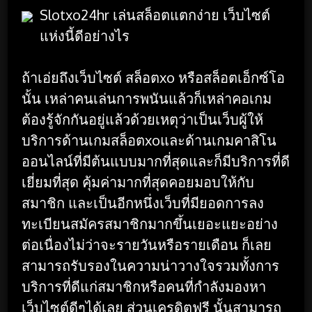
Slotxo24hr เล่นสล็อตแตกง่าย เว็บไซต์
แห่งนี้ดีอย่างไร
ถ้าเอ่ยถึงเว็บไซต์ สล็อตxo หรือสล็อตเอ็กซ์โอ
นั้น เหล่าคนเล่นการพนันแล้วก็เหล่าคอเกม
ต้องรู้จักกันอยู่แล้วด้วยเหตุว่าเป็นเว็บผู้ให้
บริการด้านเกมสล็อตxoและด้านเกมคาสิโน
ออนไลน์ที่มีต้นแบบมากที่สุดและก็มีบริการที่ดี
เยี่ยมที่สุด คุ้มค่ามากที่สุดคอยมอบให้กับ
สมาชิก และเป็นอีกหนึ่งเว็บที่มียอดการลง
ทะเบียนสมัครสมาชิกมากขึ้นเยอะแยะอย่าง
ต่อเนื่องไม่ว่าจะรายวันหรือรายเดือน ก็เลย
สามารถรับรองในความน่าวางใจรวมทั้งการ
บริการที่ดีแก่สมาชิกหรือคนที่กำลังมองหา
เว็บไซต์ดีๆได้เลย ส่วนเครดิตฟรี นั้นสามารถ