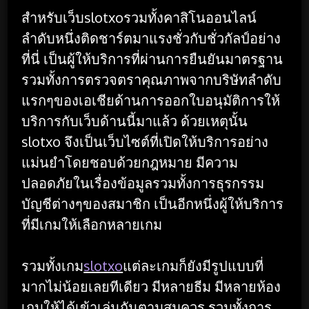
สำหรับเว็บslotxoรวมทั้งคาสิโนออนไลน์
ลำดับหนึ่งติดชาร์ตมาแรงชั่วกับชั่วกัลป์อย่าง
ที่นี่ เป็นผู้ให้บริการที่ผ่านการยืนยันมาตรฐาน
รวมทั้งการตรวจตราคุณภาพจากบริษัทลำดับ
แรกๆของเอเชียด้านการออกใบอนุมัติการให้
บริการกับเว็บด้านนี้มาแล้ว ด้วยเหตุนั้น
slotxo จึงเป็นเว็บไซต์ที่เปิดให้บริการอย่าง
แม่นยำโดยชอบด้วยกฎหมาย มีความ
ปลอดภัยในเรื่องข้อมูลรวมทั้งการธุรกรรม
บัญชีต่างๆของสมาชิก เป็นอีกหนึ่งผู้ให้บริการ
ที่มีเกมให้เลือกหลายเกม
รวมทั้งเกม
slotxo
แต่ละเกมก็ยังมีรูปแบบที่
มากไม่น้อยเลยทีเดียว มีหลายธีม มีหลายห้อง
เกมให้ได้เข้าเล่นกันตามสมควร รวมทั้งการ