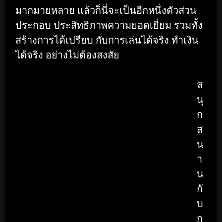
มากมายหลาย แล้วก็นี่จะเป็นอีกหนึ่งตัวส่วน
ประกอบ ประสิทธิภาพความยอดเยี่ยม รวมทั้ง
สร้างการได้เปรียบ กับการเล่นได้จริง ทำเงิน
ได้จริง อย่างไม่ต้องสงสัย
ส
นุ
ก
ส
น
า
น
กั
บ
ก