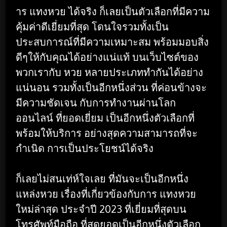
าร แทงหวย ได้จริง ก็เลยเป็นตัวเลือกที่มีความ
คุ้มค่าดีเยี่ยมที่สุด โดนใจรวมทั้งเป็น
ประสบการณ์ที่มีความเหมาะสม พร้อมมอบสิ่ง
ดีๆให้กับคุณได้อย่างแน่แท้ บนเว็บไซต์ของ
พวกเรากับ หวย หลายประเภททำกันได้อย่าง
แน่นอน รวมทั้งเป็นอีกหนึ่งส่วน ที่ค่อนข้างจะ
มีความชัดเจน กับการทำงานผ่านโลก
ออนไลน์ ที่ยอดเยี่ยม เป็นอีกหนึ่งตัวเลือกที่
พร้อมให้บริการ อย่างสุดความสามารถที่จะ
กำเนิด การเป็นประโยชน์ได้จริง
ก็เลยไม่สนเท่ห์ใจเลย ที่มันจะเป็นอีกหนึ่ง
แหล่งหวย เรื่องที่เกี่ยวข้องกับการ แทงหวย
ใหม่ล่าสุด ประจำปี 2023 ที่เยี่ยมที่สุดบน
โทรศัพท์มือถือ ที่สุดยอดเป็นอีกหนึ่งตัวเลือก