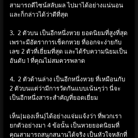
สามารถดีไซน์สลับผล ไปมาได้อย่างแน่นอน
และก็กล่าวได้ว่าดีที่สุด
3. 2 ตัวบน เป็นอีกหนึ่งหวย ยอดนิยมที่สูงที่สุด
เพราะมีอัตราการเช็ดกหวย ที่ออกจะง่ายกับ
เลข 2 ตัวที่เยี่ยมที่สุด และได้รับความนิยมเป็น
อันดับ 1 ที่คุณไม่สมควรพลาด
4. 2 ตัวด้านล่าง เป็นอีกหนึ่งหวย ที่เหมือนกับ
2 ตัวบนแต่ว่ามีการวัดกันแบบเน้นๆว่า นี่จะ
เป็นอีกหนึ่งสาระสำคัญที่ยอดเยี่ยม
เห็น|มองเห็น}ได้อย่างแจ่มแจ้งว่า ที่พวกเรา
ยกตัวอย่างมา 4 ข้อนั้น เป็นหวยยอดนิยมที่
คุณสามารถสนุกสนานได้จริง เป็นหัวใจหลักที่