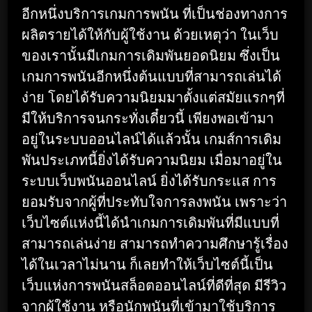
อีกหนึ่งบริการเกมการพนัน ที่เป็นช่องทางการ
ผลิตรายได้ให้กับผู้ใช้งาน ด้วยเหตุว่า ในเว็บ
ของเรานั้นมีเกมการเดิมพันยอดนิยม ซึ่งเป็น
เกมการพนันอีกหนึ่งต้นแบบที่สามารถเล่นได้
ง่าย โดยได้รับความนิยมมาตั้งแต่สมัยแรกๆที่
มีให้บริการจนกระทั่งเดี๋ยวนี้ เพียงพอเข้ามา
อยู่ในระบบออนไลน์ได้แล้วนั้น เกมส์การเดิม
พันประเภทนี้ยิ่งได้รับความนิยม เมื่อมาอยู่ใน
ระบบเว็บพนันออนไลน์ ยิ่งได้รับกระแส การ
ยอมรับจากผู้ที่ประทับใจการลงพนัน เพราะว่า
เว็บไซต์แห่งนี้ได้นำเกมการเดิมพันที่มีแบบที่
สามารถเล่นง่าย สามารถทำความศึกษารู้เรื่อง
ได้ในเวลาไม่นาน ก็เลยทำให้เว็บไซต์นี้เป็น
เว็บแห่งการพนันสล็อตออนไลน์ที่ดีที่สุด มีรีวิว
จากผู้ใช้งาน หรือนักพนันที่เข้ามาใช้บริการ