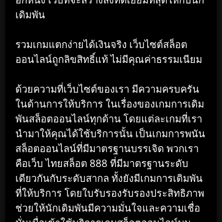
เดิมพัน
รวมเกมแตกง่ายได้เงินจริง เว็บไซต์สล็อต
ออนไลน์ถูกลิขสิทธิ์แท้ ไม่มีคุณค่าธรรมเนียม
ด้วยความที่เว็บไซต์ของเรา มีความครบครัน
ในด้านการให้บริการ ในเรื่องของเกมการเดิม
พันสล็อตออนไลน์ทุกด้าน โดยแต่ละเกมที่เรา
นำมาให้คุณได้ใช้บริการนั้น เป็นเกมการพนัน
สล็อตออนไลน์ที่มีมาตรฐานบรรเจิด พวกเรา
คือเว็บ ไทยสล็อต 888 ที่มีมาตรฐานระดับ
เดียวกันกับระดับสากล ทั้งยังมีเกมการเดิมพัน
ที่ให้บริการ โดยใบรับรองรับรองประสิทธิภาพ
ช่วยให้นักเดิมพันมีความมั่นใจและความเชื่อ