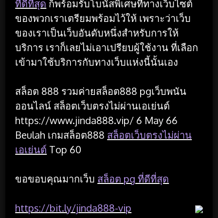
ที่ดีที่สุด
ก็พร้อมรับโบนัสพิเศษที่ทางเว็บไซต์
ของพวกเราเตรียมพร้อมไว้ให้ เพราะว่าเว็บ
ของเราเป็นเว็บอันดับหนึ่งสำหรับการให้
บริการ เราก็เลยไม่เอาเปรียบผู้ใช้งาน ที่เลือก
เข้ามาใช้บริการกับทางเว็บแห่งนี้นั้นเอง
สล็อต 888 รวมค่ายสล็อต888 pgเว็บพนัน
ออนไลน์ สล็อตเว็บตรงไม่ผ่านเอเย่นต์
https://www.jinda888.vip/ 6 May 66
Beulah เกมสล็อต888
สล็อตเว็บตรงไม่ผ่าน
เอเย่นต์
Top 60
ขอขอบคุณมากเว็บ
สล็อต pg ที่ดีที่สุด
https://bit.ly/jinda888-vip