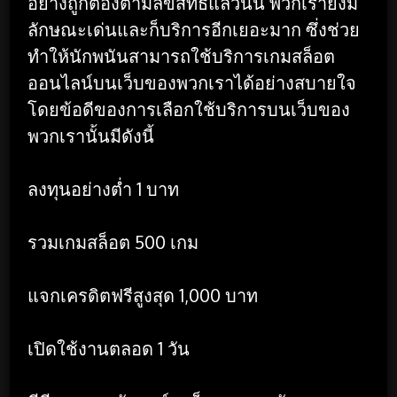
อย่างถูกต้องตามลิขสิทธิ์แล้วนั้น พวกเรายังมี
ลักษณะเด่นและก็บริการอีกเยอะมาก ซึ่งช่วย
ทำให้นักพนันสามารถใช้บริการเกมสล็อต
ออนไลน์บนเว็บของพวกเราได้อย่างสบายใจ
โดยข้อดีของการเลือกใช้บริการบนเว็บของ
พวกเรานั้นมีดังนี้
ลงทุนอย่างต่ำ 1 บาท
รวมเกมสล็อต 500 เกม
แจกเครดิตฟรีสูงสุด 1,000 บาท
เปิดใช้งานตลอด 1 วัน