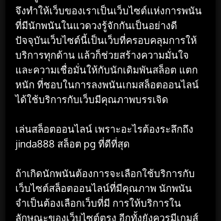
จึงทำให้เว็บของเราเป็นเว็บไซต์แห่งการพนัน
ที่มีนักพนันในแวดวงรู้จักกันเป็นอย่างดี
ปัจจุบันเว็บไซต์นี้เป็นเว็บที่ครอบคลุมการให้
บริการทุกด้าน แล้วก็ช่วยสร้างความมั่นใจ
และความเชื่อมั่นให้กับนักเดิมพันสล็อต แตก
หนัก ที่ชอบในการลงพนันเกมสล็อตออนไลน์
ได้ใช้บริการกับเว็บมีคุณภาพบรรเจิด
เล่นสล็อตออนไลน์ เพราะอะไรต้องระลึกถึง
jinda888 สล็อต pg ที่ดีที่สุด
ถ้าเกิดนักพนันต้องการจะเลือกใช้บริการกับ
เว็บไซต์สล็อตออนไลน์ที่มีคุณภาพ นักพนัน
จำเป็นต้องเลือกเว็บที่มี การให้บริการใน
ลักษณะของเว็บไซต์ตรง อีกทั้งยังควรมีเกมส์