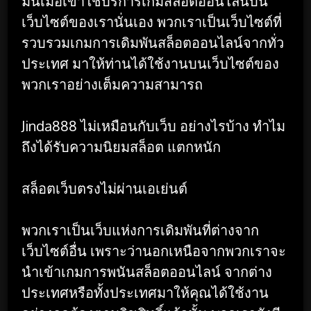
มั่นเมื่อเข้าใช้บริการเกมสล็อตออนไลน์บน
เว็บไซต์ของเรานั่นเอง พวกเราเป็นเว็บไซต์ที่
รวบรวมเกมการเดิมพันสล็อตออนไลน์จากทั่ว
ประเทศ มาให้ท่านได้ใช้งานบนเว็บไซต์ของ
พวกเราอย่างเต็มความสามารถ
Jinda888 ไม่เหมือนกับเว็บ อย่างไรบ้าง ทำไม
ถึงได้รับความนิยมสล็อต แตกหนัก
สล็อตเว็บตรงไม่ผ่านเอเย่นต์
พวกเราเป็นเว็บแห่งการเดิมพันที่ต่างจาก
เว็บไซต์อื่น เพราะว่านอกเหนือจากพวกเราจะ
นำเข้าเกมการพนันสล็อตออนไลน์ จากต่าง
ประเทศหรือทั้งประเทศมาให้คุณได้ใช้งาน