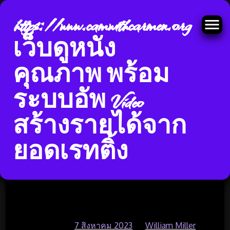
https://www.camwithcarmen.org
เว็บดูหนัง
คุณภาพ พร้อม
Skip
ระบบอัพ Video
เว็บดูหนังออนไลน์ฟรี 24 ชั่วโมงดู
to
content
สร้างรายได้จาก
หนังออนไลน์ ชัด เต็มเรื่อง
หนังNetflix ดูหนังออนไลน์ ลื่นไม่
ยอดเรทติ้ง
สะดุด Top 43 by Lyn
https://www.doomovie-hd.com6
พฤษภาคม 66
Posted on
7 สิงหาคม 2023
by
William Miller