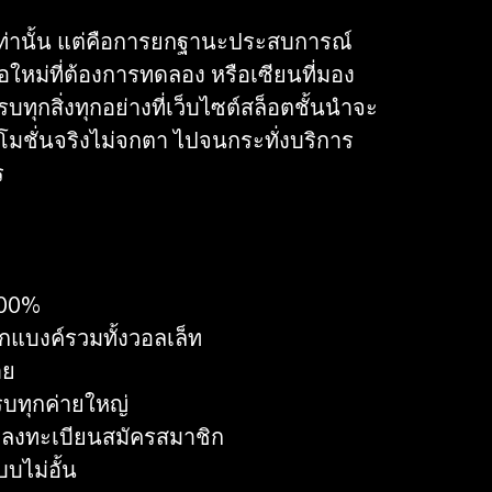
็อตเท่านั้น แต่คือการยกฐานะประสบการณ์
ือใหม่ที่ต้องการทดลอง หรือเซียนที่มอง
รบทุกสิ่งทุกอย่างที่เว็บไซต์สล็อตชั้นนำจะ
รโมชั่นจริงไม่จกตา ไปจนกระทั่งบริการ
ร
 100%
ุกแบงค์รวมทั้งวอลเล็ท
าย
รบทุกค่ายใหญ่
องลงทะเบียนสมัครสมาชิก
บบไม่อั้น