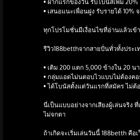
• ฝากแรกของวัน รับโบนัสเพิ่ม 20%
• เสนอแนะเพื่อนฝูง รับรายได้ 10
ทุกโปรโมชั่นมีเงื่อนไขที่อ่านแล้วเข้
รีวิว188betthจากสายปั่นทั่วทั้งประเ
• เติม 200 แตก 5,000 ข้างใน 20 นา
• กลุ่มแอดไม่นตอบไวแบบไม่ต้องค
• ได้โบนัสตั้งแต่วันแรกที่สมัคร ไม่
นี่เป็นแบบอย่างจากเสียงผู้เล่นจริง ที
ไม่จกตา
ถ้าเกิดจะเริ่มเล่นวันนี้ 188betth คื