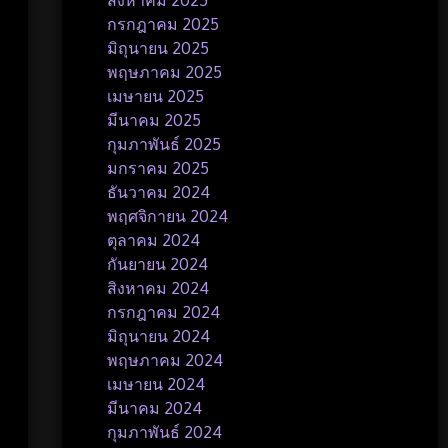
สิงหาคม 2025
กรกฎาคม 2025
มิถุนายน 2025
พฤษภาคม 2025
เมษายน 2025
มีนาคม 2025
กุมภาพันธ์ 2025
มกราคม 2025
ธันวาคม 2024
พฤศจิกายน 2024
ตุลาคม 2024
กันยายน 2024
สิงหาคม 2024
กรกฎาคม 2024
มิถุนายน 2024
พฤษภาคม 2024
เมษายน 2024
มีนาคม 2024
กุมภาพันธ์ 2024