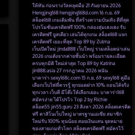
ให้ทัน ก่อนรางวัลหลุดมือ 21 กันยายน 2026
Hengjing168 hengjing168d.com 16 ก.ย. 69
สล็อต168 เกมเดิมพัน ที่สร้างความบันเทิง ดีที่สุด
โปรโมชั่นเครดิตฟรี 100% กล่องสุ่มเฮงเฮง รับ
เครดิตฟรี ยูสเดียว เล่นได้ทุกเกม สล็อต168 แจก
เครดิตฟรี เยอะที่สุด Top 89 by Zulma
เว็บเปิดใหม่ jinda888 เว็บใหญ่ รวมสล็อตน่าเล่น
2026 เกมดังจากค่ายชั้นนำ พร้อมรายละเอียด
ครบทุกมิติ ใหม่ล่าสุด Top 89 by Katrina
jin888.asia 27 กรกฎาคม 2026 พนัน
บาคาร่า sexy168c.com 15 ก.ย. 69 sexy168 คู่มือ
เลือกเว็บไพ่ที่ควรรู้ ทุกยอดฝาก 10% ถอนได้จริง
ทุกเวลา เว็บดี มีโต๊ะให้เลือกเยอะ บาคาร่า168
สมัครง่าย ได้โปรไว Top 2 by Richie
สล็อต55 jin55.guru 23 สิงหา 2026 สล็อตเครดิต
ฟรี คาสิโนเว็บใหญ่ มาตรฐานเอเชีย สมาชิก
ใหม่รับ 100% ทุนน้อย สอยเงินแสน จุดหมาย
ของสายเกมทั่วโลก สล็อตเครดิตฟรี สมัครไว้