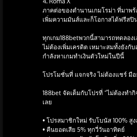
4. Roma X
ภาคต่อของตำนานเกมโรม่า ที่มาพร้อม
เพิ่มความมันส์และก็โอกาสได้ฟรีสปิ
ทุกเกม188betพวกนี้สามารถทดลองเล่น
ไม่ต้องเพิ่มเครดิต เหมาะสมทั้งยังกั
กำลังหาเกมทำเงินตัวใหม่ในปีนี้
โปรโมชั่นที่ แจกจริง ไม่ต้องแชร์ มีอย
188bet จัดเต็มกับโปรที่ “ไม่ต้องทำก
เลย
• โปรสมาชิกใหม่ รับโบนัส 100% สูง
• คืนยอดเสีย 5% ทุกวี่วันอาทิตย์