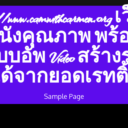
://www.camwithcarmen.org 
นังคุณภาพ พร้
บอัพ Video สร้า
ด้จากยอดเรทติ
th เครดิตฟรี Top 37 by
th.win สล็อต เว็บแจก
Sample Page
ล่นสล็อตกับค่ายเกมที่ดี
ิถุนา 25 casino