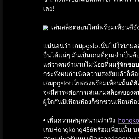
เลย!
เล่นสล็อตออนไลน์พร้อมเพื่อนดี
แน่นอนว่า เกมpgslotนั้นไม่ใช่เกมออ
อื่นได้แน่ๆ มันเป็นเกมที่คุณจำเป็นต้
แต่ว่าคนจำนวนไม่น้อยที่ผมรู้จักช
กระทั่งผมกำเนิดความสงสัยแล้วก็ต
เกมpgslotเว็บตรงพร้อมเพื่อนนั้นดียั
จะมีสาระต่อการเล่นเกมสล็อตของค
ผู้ใดกันมีเพื่อนพ้องก็ชักชวนเพื่อนพ้
• เพิ่มความสนุกสนานร่าเริง:
hongk
เกมHongkong456พร้อมเพื่อนนั้น บ
สุดๆแน่ๆครับผม เนื่องจากว่าคุณจะเล่