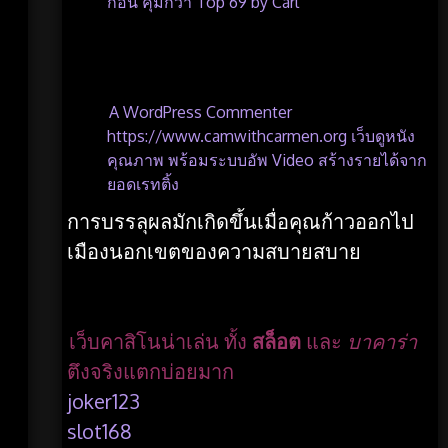
ก่อน คุ้มกว่า Top 69 by Carl
ความเห็นล่าสุด
A WordPress Commenter
บน
https://www.camwithcarmen.org เว็บดูหนัง
คุณภาพ พร้อมระบบอัพ Video สร้างรายได้จาก
ยอดเรทติ้ง
การบรรลุผลมักเกิดขึ้นเมื่อคุณก้าวออกไป
เมืองนอกเขตของความสบายสบาย
เว็บคาสิโนน่าเล่น ทั้ง
สล็อต
และ
บาคาร่า
ตึงจริงแตกบ่อยมาก
joker123
slot168