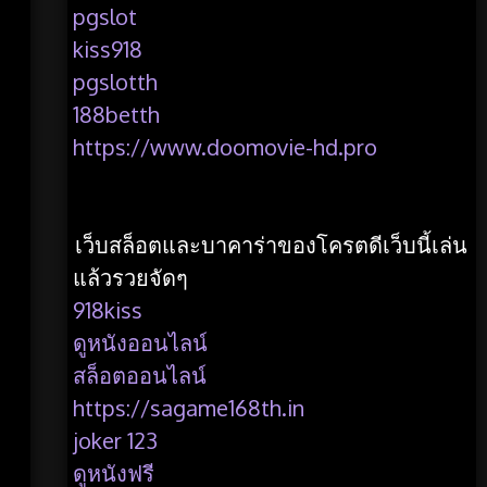
pgslot
kiss918
pgslotth
188betth
https://www.doomovie-hd.pro
เว็บสล็อตและบาคาร่าของโครตดีเว็บนี้เล่น
แล้วรวยจัดๆ
918kiss
ดูหนังออนไลน์
สล็อตออนไลน์
https://sagame168th.in
joker 123
ดูหนังฟรี