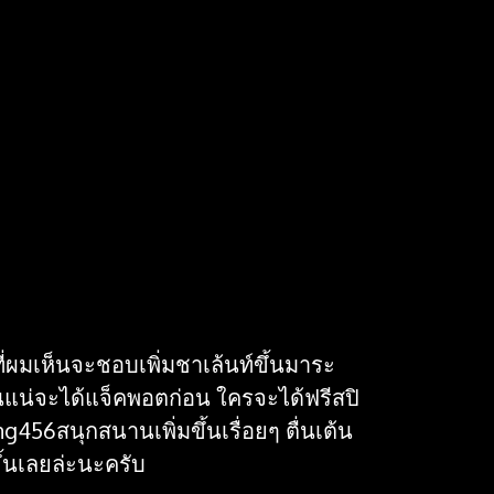
่ผมเห็นจะชอบเพิ่มชาเล้นท์ขึ้นมาระ
นแน่จะได้แจ็คพอตก่อน ใครจะได้ฟรีสปิ
g456สนุกสนานเพิ่มขึ้นเรื่อยๆ ตื่นเต้น
มขึ้นเลยล่ะนะครับ