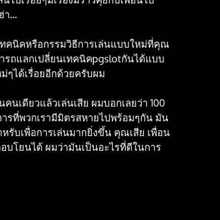
ฮ่า…
ทคนิคหรือกรรมวิธีการเล่นแบบใหม่ที่คุณ
ารถแลกเปลี่ยนเทคนิคpgslotกันได้แบบ
หม่ๆได้เรื่อยอีกด้วยครับผม
่นคนเดียวแล้วเล่นเสีย ผมบอกเลยว่า 100
่การที่พวกเรามีมิตรสหายไปพร้อมๆกัน มัน
รับเพื่อการเล่นมากยิ่งขึ้น คุณเสีย เพื่อน
ลอบโยนได้ ผมว่ามันเป็นอะไรที่ดีในการ