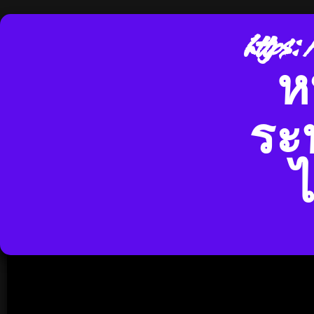
https
ห
ระบ
Skip
ไ
to
เว็บเปิดใหม่ hong
content
91 by Bruno pgs
pgslot เว็บตรง สม
ทันที 8 FEB 2