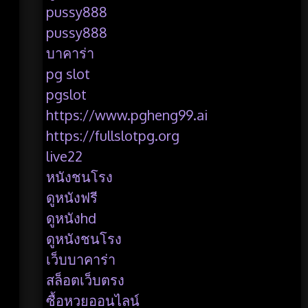
pussy888
pussy888
บาคาร่า
pg slot
pgslot
https://www.pgheng99.ai
https://fullslotpg.org
live22
หนังชนโรง
ดูหนังฟรี
ดูหนังhd
ดูหนังชนโรง
เว็บบาคาร่า
สล็อตเว็บตรง
ซื้อหวยออนไลน์