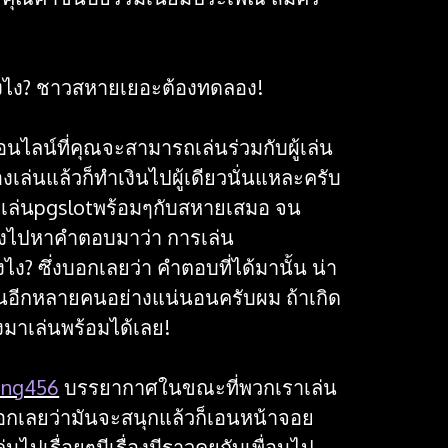
ยังไง? ชาวสหายเยอะต้องทดลอง!
นไลน์ที่คุณจะสามารถเล่นร่วมกับผู้เล่น
องเล่นแล้วก็ทำเงินไปผู้เดียวนั่นแหละครับ
อบเล่นpgslotพร้อมๆกับสหายเสมอ จน
้องไปหาคำตอบมาว่า การเล่น
งไง? ซึ่งบอกเลยว่า คำตอบที่ได้มานั้น น่า
นอีกหลายคนอย่างแน่นอนครับผม ถ้าเกิด
องมาเล่นพร้อมได้เลย!
ong456
บรรยากาศในขณะที่พวกเราเล่น
อกเลยว่ามันจะสนุกแล้วก็เอนหน้าจอย
นไปเรื่อยๆมีเรื่องมีราวคุยกับเพื่อนไป