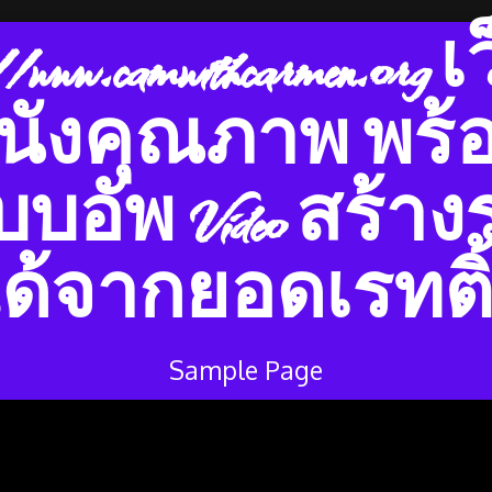
://www.camwithcarmen.org 
นังคุณภาพ พร้
บอัพ Video สร้า
ด้จากยอดเรทติ
kong456 เครดิตฟรี Top
lot hongkong456.co
Sample Page
ัครสล็อต รับเครดิตฟรี
025 คาสิโนออนไลน์