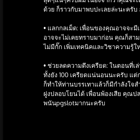
ด้วย ก็ราวกับมาพบปะเลยล่ะนะครับ 
• แลกกลเม็ด: เพื่อนของคุณอาจจะมีเ
อาจจะไม่เคยทราบมาก่อน คุณก็สาม
ไม่มีกั๊ก เพิ่มเทคนิคและวิชาความรู้ใ
• ช่วยลดความตึงเครียด: ในตอนที่เล
ทั้งยัง 100 เครียดแน่นอนนะครับ แต
ก็ทำให้ท่านบรรเทาแล้วก็มีกำลังใจสำห
ฝูงปลอบโยนได้ เพื่อนพ้องเสีย คุณป
พนันpgslotมากนะครับ