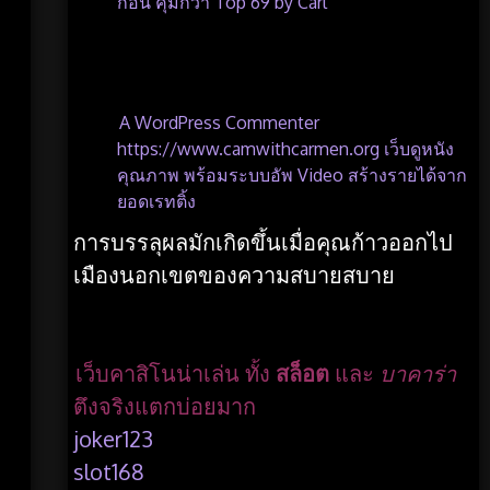
ก่อน คุ้มกว่า Top 69 by Carl
ความเห็นล่าสุด
A WordPress Commenter
บน
https://www.camwithcarmen.org เว็บดูหนัง
คุณภาพ พร้อมระบบอัพ Video สร้างรายได้จาก
ยอดเรทติ้ง
การบรรลุผลมักเกิดขึ้นเมื่อคุณก้าวออกไป
เมืองนอกเขตของความสบายสบาย
เว็บคาสิโนน่าเล่น ทั้ง
สล็อต
และ
บาคาร่า
ตึงจริงแตกบ่อยมาก
joker123
slot168