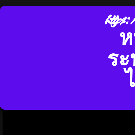
https
ห
ระบ
Skip
ไ
to
เว็บแทงบอลที่ดีที่ส
content
สมัย Top 68 by Lou
เดียวเล่นได้ทุกค่า
ราคาน้ำดี allbest