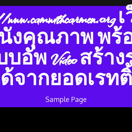
://www.camwithcarmen.org 
นังคุณภาพ พร้
บอัพ Video สร้า
ด้จากยอดเรทติ
ุด แทงบอลออนไลน์สุดทัน
isa allbestbet.com ยูส
Sample Page
ย ฝาก-ถอน ไม่ต้องรอนาน
bet ตอบโจทย์คุณ มันส์