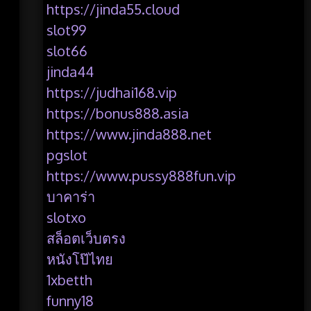
https://jinda55.cloud
slot99
slot66
jinda44
https://judhai168.vip
https://bonus888.asia
https://www.jinda888.net
pgslot
https://www.pussy888fun.vip
บาคาร่า
slotxo
สล็อตเว็บตรง
หนังโป๊ไทย
1xbetth
funny18