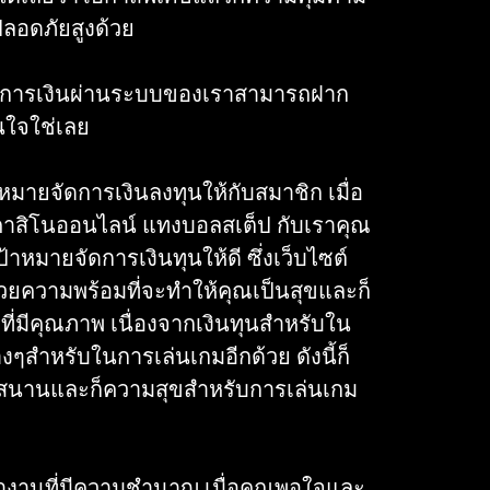
ลอดภัยสูงด้วย
การเงินผ่านระบบของเราสามารถฝาก
ดนใจใช่เลย
มายจัดการเงินลงทุนให้กับสมาชิก เมื่อ
สิโนออนไลน์ แทงบอลสเต็ป กับเราคุณ
้าหมายจัดการเงินทุนให้ดี ซึ่งเว็บไซต์
้วยความพร้อมที่จะทำให้คุณเป็นสุขและก็
่มีคุณภาพ เนื่องจากเงินทุนสำหรับใน
ๆสำหรับในการเล่นเกมอีกด้วย ดังนี้ก็
กสนานและก็ความสุขสำหรับการเล่นเกม
ำงานที่มีความชำนาญ เมื่อคุณพอใจและ