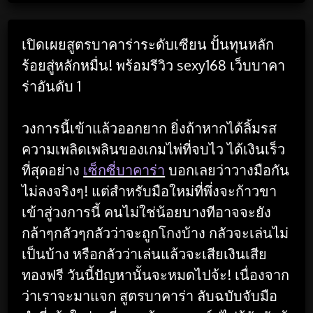
เปิดเผยสูตรบาคาร่าระดับเซียน ปั้นทุนหลัก
ร้อยสู่หลักหมื่น! พร้อมรีวิว sexy168 เว็บบาคา
ร่าอันดับ 1
วงการนี้เข้าแล้วออกยาก ยิ่งถ้าหากได้ลิ้มรส
ความเพลิดเพลินของเกมไพ่ที่จบไว ได้เงินเร็ว
ที่สุดอย่าง
เซ็กซี่บาคาร่า
บอกเลยว่าวางมือกัน
ไม่ลงจริงๆ! แต่สำหรับมือใหม่ที่พึ่งจะก้าวขา
เข้าสู่วงการนี้ คนไม่ใช่น้อยบางทีอาจจะยัง
กล้าๆกลัวๆกลัวว่าจะถูกโกงบ้าง กลัวจะเล่นไม่
เป็นบ้าง หรือกลัวว่าเล่นแล้วจะเสียเงินเสีย
ทองฟรี วันนี้ปัญหานั้นจะหมดไปจ้ะ! เนื่องจาก
ว่าเราจะมาแจก สูตรบาคาร่า ลับฉบับจับมือ