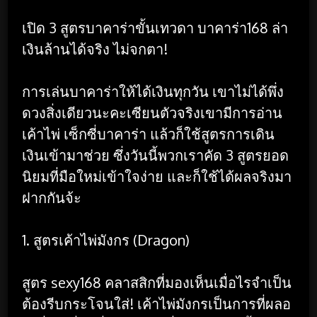
เปิด 3 สูตรบาคาร่าขั้นเทวดา บาคาร่า168 ล่า
เงินล้านได้จริง ไม่จกตา!
การเล่นบาคาร่าให้ได้เงินทุกวัน เขาไม่ได้พึ่ง
ดวงสิ่งเดียวนะคะเซียนตัวจริงเขามีการอ่าน
เค้าไพ่ เซ็กซี่บาคาร่า แล้วก็ใช้สูตรการเดิน
เงินเข้ามาช่วย ซึ่งวันนี้พวกเราคัด 3 สูตรยอด
นิยมที่มือใหม่เข้าใจง่าย และก็ใช้ได้ผลจริงมา
ฝากกันจ้ะ
1. สูตรเค้าไพ่มังกร (Dragon)
สูตร sexy168 คลาสสิกที่มองเห็นเมื่อไรจำเป็น
ต้องรีบกระโจนใส่! เค้าไพ่มังกรเป็นการที่ผลอ