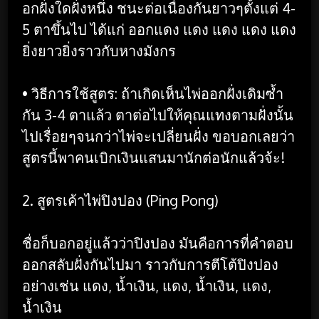
อกฝั่งใดฝั่งหนึ่ง ชนะต่อเนื่องกันยาวๆตั้งแต่ 4-
5 ตาขึ้นไป ได้แก่ ออกแดง แดง แดง แดง แดง
ยิ่งยาวยิ่งราวกับหางมังกร
• วิธีการใช้สูตร: ถ้าเกิดเห็นไพ่ออกฝั่งเดิมซ้ำ
กัน 3-4 ตาแล้ว ตาต่อไปให้คุณแทงตามฝั่งนั้น
ไปเรื่อยๆจนกว่าไพ่จะเปลี่ยนฝั่ง ขอบอกเลยว่า
สูตรนี้พาคนเบิกเงินแสนมานักต่อนักแล้วจ้ะ!
2. สูตรเค้าไพ่ปิงปอง (Ping Pong)
ชื่อก็บอกอยู่แล้วว่าปิงปอง มันคือการที่คำตอบ
ออกสลับฝั่งกันไปมา ราวกับการตีโต้ปิงปอง
อย่างเช่น แดง, น้ำเงิน, แดง, น้ำเงิน, แดง,
น้ำเงิน