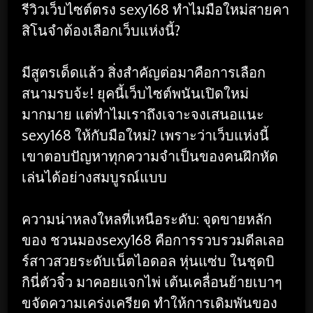
รีวิวเว็บไซต์ตรง sexy168 ทำไมมือใหม่สายคา
สิโนจำต้องเลือกเว็บแห่งนี้?
มีสูตรเด็ดแล้ว สิ่งสำคัญต่อมาคือการเลือก
สนามรบจ้ะ! ยุคนี้เว็บไซต์พนันเปิดใหม่
มากมาย แต่ทำไมเราถึงเจาะจงเสนอแนะ
sexy168 ให้กับมือใหม่? เพราะว่าเว็บแห่งนี้
เขาตอบปัญหาทุกความจำเป็นของคนฝึกหัด
เล่นได้อย่างสมบูรณ์แบบ
ความน่าหลงใหลที่เหนือระดับ: จุดขายหลัก
ของ ชวนมองsexy168 คือการรวบรวมดีลเลอ
ร์สาวสวยระดับเน็ตไอดอล หุ่นแซ่บ ในชุดบิ
กินี่ตัวจิ๋ว มาคอยแจกไพ่ เต้นเคลื่อนย้ายเบาๆ
ขจัดความเคร่งเครียด ทำให้การเดิมพันของ