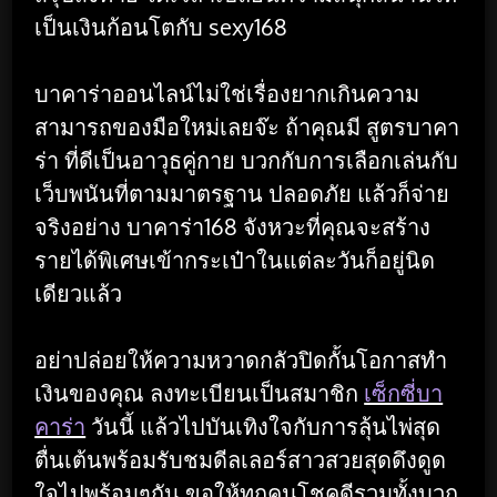
เป็นเงินก้อนโตกับ sexy168
บาคาร่าออนไลน์ไม่ใช่เรื่องยากเกินความ
สามารถของมือใหม่เลยจ๊ะ ถ้าคุณมี สูตรบาคา
ร่า ที่ดีเป็นอาวุธคู่กาย บวกกับการเลือกเล่นกับ
เว็บพนันที่ตามมาตรฐาน ปลอดภัย แล้วก็จ่าย
จริงอย่าง บาคาร่า168 จังหวะที่คุณจะสร้าง
รายได้พิเศษเข้ากระเป๋าในแต่ละวันก็อยู่นิด
เดียวแล้ว
อย่าปล่อยให้ความหวาดกลัวปิดกั้นโอกาสทำ
เงินของคุณ ลงทะเบียนเป็นสมาชิก
เซ็กซี่บา
คาร่า
วันนี้ แล้วไปบันเทิงใจกับการลุ้นไพ่สุด
ตื่นเต้นพร้อมรับชมดีลเลอร์สาวสวยสุดดึงดูด
ใจไปพร้อมๆกัน ขอให้ทุกคนโชคดีรวมทั้งบวก