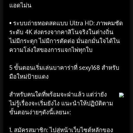
แอดไม่น
• ระบบถ่ายทอดสดแบบ Ultra HD: ภาพคมชัด
ระดับ 4K ส่งตรงจากคาสิโนจริงในต่างถิ่น
ไม่มีกระตุก ไม่มีการตัดต่อ มั่นอกมั่นใจได้ใน
ความโล่งใสของการแจกไพ่ทุกใบ
5 ขั้นตอนเริ่มเล่นบาคาร่าที่ sexy168 สำหรับ
มือใหม่ป้ายแดง
สำหรับคนใดที่พร้อมจะฝ่าแล้ว แต่ว่ายัง
ไม่รู้เรื่องจะเริ่มยังไง แนะนำให้ปฏิบัติตาม
ขั้นตอนง่ายๆดังนี้เลยนะ:
1. สมัครสมาชิก: ไปสู่หน้าเว็บไซต์หลักของ