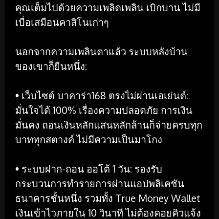
คุณเต็มไปด้วยความเพลิดเพลิน เบิกบาน ไม่มี
เบื่อเสมือนคาสิโนเก่าๆ
นอกจากความเพลินตาแล้ว ระบบหลังบ้าน
ของเขาก็ยืนหนึ่ง:
• เว็บไซต์ บาคาร่า168 ตรงไม่ผ่านเอเย่นต์:
มั่นใจได้ 100% เรื่องความปลอดภัย การเงิน
มั่นคง ถอนเงินหลักแสนหลักล้านก็จ่ายครบทุก
บาททุกสตางค์ ไม่มีความเป็นมาโกง
• ระบบฝาก-ถอน ออโต้ 1 วัน: รองรับ
กระบวนการทำรายการผ่านแอปพลิเคชัน
ธนาคารชั้นหนึ่ง รวมทั้ง True Money Wallet
เงินเข้าไวภายใน 10 วินาที ไม่ต้องคอยคิวแจ้ง