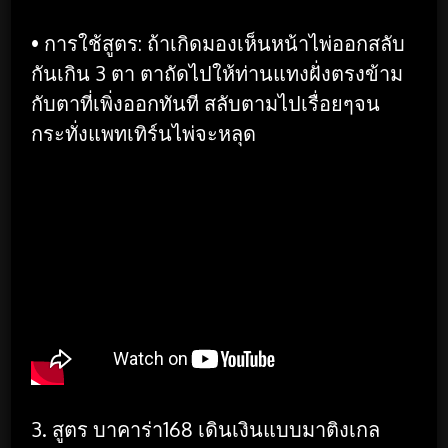
• การใช้สูตร: ถ้าเกิดมองเห็นหน้าไพ่ออกสลับ
กันเกิน 3 ตา ตาถัดไปให้ท่านแทงฝั่งตรงข้าม
กับตาที่เพิ่งออกทันที สลับตามไปเรื่อยๆจน
กระทั่งแพทเทิร์นไพ่จะหลุด
3. สูตร บาคาร่า168 เดินเงินแบบมาติงเกล