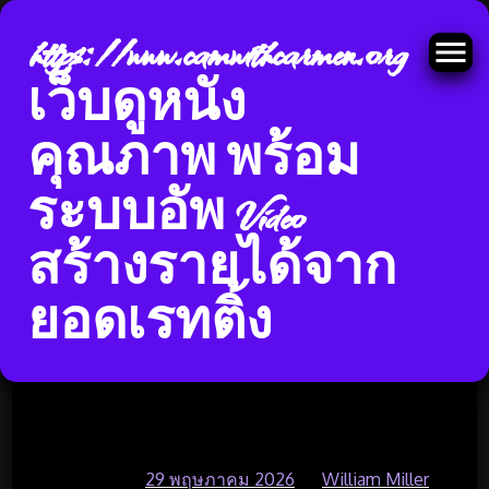
https://www.camwithcarmen.org
เว็บดูหนัง
คุณภาพ พร้อม
Skip
ระบบอัพ Video
เว็บแม่ บาคาร่า168 websiteแตกง่าย
to
content
สร้างรายได้จาก
บาคาร่าเว็บเดียวครบทุกอารมณ์ ลุ้น
สด เกมไว โปรแรง เล่นแล้วติดใจง่าย
ยอดเรทติ้ง
เครดิตฟรี Top 2 by Chu
sexy168b.com 6 มิ.ย. 26 คาสิโน
ออนไลน์
Posted on
29 พฤษภาคม 2026
by
William Miller