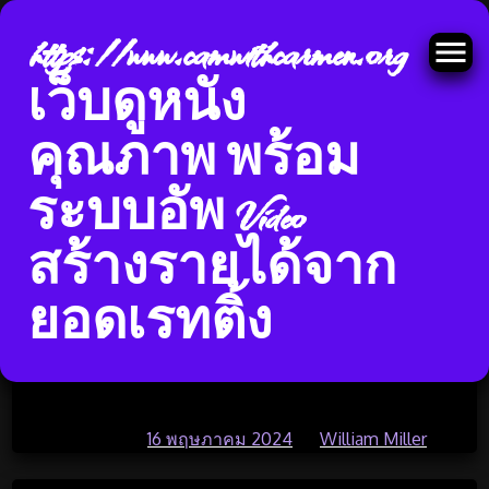
https://www.camwithcarmen.org
เว็บดูหนัง
คุณภาพ พร้อม
Skip
ระบบอัพ Video
188bet 18 พ.ค. 2024 joker123 เจ้า
to
content
สร้างรายได้จาก
ใหญ่ที่สุดในเอเชียไม่เด้ง ไม่ล็อคยูส
ทดลองเล่นฟรี 188bet ทางเข้า ทุน
ยอดเรทติ้ง
น้อย รับล้าน Top 78 by Chester
188betth.me
Posted on
16 พฤษภาคม 2024
by
William Miller