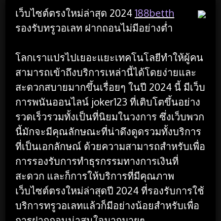
เว็บไซต์ตรงใหม่ล่าสุด 2024
188betth
รองรับทรูวอเลท ฝากถอนไม่มีอย่างต่ำ
โลกเราแปรไปเยอะแยะเทคโนโลยีทำให้ผู้คน
สามารถเข้าถึงบริการเหล่านี้ได้โดยง่ายและ
สะดวกสบายมากขึ้นเรื่อยๆ ในปี 2024 นี้ มีเว็บ
การพนันออนไลน์ joker123 ที่เติบโตขึ้นอย่าง
รวดเร็วรวมทั้งเป็นที่นิยมในวงการ ซึ่งเว็บพวก
นี้มักจะมีคุณลักษณะที่น่าดึงดูดรวมทั้งบริการ
ที่เป็นเอกลักษณ์ ด้วยความสามารถสำหรับเพื่อ
การรองรับการทำธุรกรรมทางการเงินที่
สะดวก และก็การให้บริการที่มีคุณภาพ
เว็บไซต์ตรงใหม่ล่าสุดปี 2024 ที่รองรับการใช้
บริการทรูวอเลทแล้วก็มีอย่างน้อยสำหรับเพื่อ
การฝากถอนน่าสนใจมากมายๆ