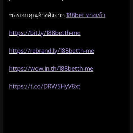
ขอขอบคุณอ้างอิงจาก
188bet ทางเข้า
https://bit.ly/188betth-me
https://rebrand.ly/188betth-me
https://wow.in.th/188betth-me
https://t.co/DRW5HyV8xt