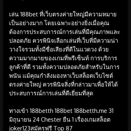
เล่น 188bet ที่เว็บตรงค่ายใหญ่มีความหมาย
เป็นอย่างมาก โดยเฉพาะอย่างยิ่งเมื่อคุณ
ต้องการประสบการณ์การเล่นที่มีคุณภาพและ
ปลอดภัย ควรพินิจเลือกเล่นที่เว็บที่มีความน่า
วางใจรวมทั้งมีชื่อเสียงที่ดีในแวดวง ด้วย
ความมากมายของเกมที่พรีเซ็นท์ การบริการ
ลูกค้าที่ดี รวมทั้งความปลอดภัยสำหรับในการ
พนัน แม้คุณกำลังมองหาเว็บสล็อตเว็บไซต์
ตรงค่ายใหญ่ ควรพินิจสิ่งที่กล่าวมาเพื่อให้ได้
ประสบการณ์การเล่นที่ดีเยี่ยมที่สุด
ทางเข้า 188betth 188bet 188betth.me 31
มิถุนายน 24 Chester ยืน 1 เรื่องเกมสล็อต
joker123สมัครฟรี Top 87