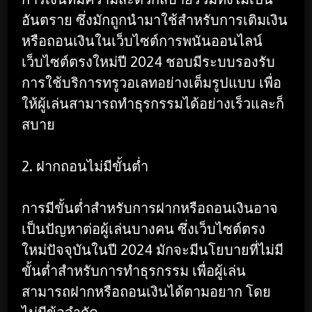
อันตราย ซึ่งมักถูกนำมาใช้สำหรับการเติมเงิน
หรือถอนเงินในเว็บไซต์การพนันออนไลน์
เว็บไซต์ตรงใหม่ปี 2024 ชอบมีระบบรองรับ
การใช้บริการทรูวอเลทอย่างเต็มรูปแบบ เพื่อ
ให้ผู้เล่นสามารถทำธุรกรรมได้อย่างเร็วและก็
สบาย
2. ฝากถอนไม่มีขั้นต่ำ
การมีขั้นต่ำสำหรับการฝากหรือถอนเงินอาจ
เป็นปัญหาต่อผู้เล่นบางคน ซึ่งเว็บไซต์ตรง
ใหม่ปัจจุบันในปี 2024 มักจะมีนโยบายที่ไม่มี
ขั้นต่ำสำหรับการทำธุรกรรม เพื่อผู้เล่น
สามารถฝากหรือถอนเงินได้ตามอยาก โดย