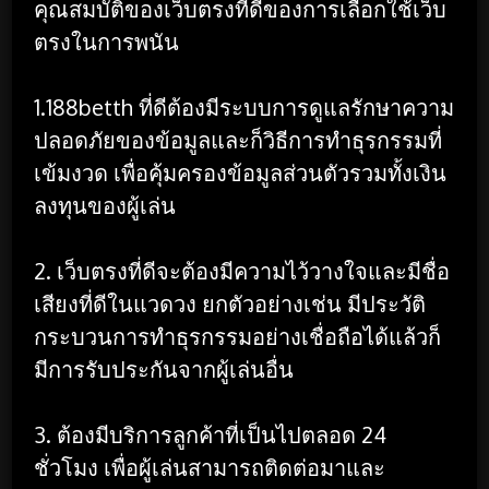
คุณสมบัติของเว็บตรงที่ดีของการเลือกใช้เว็บ
ตรงในการพนัน
1.188betth ที่ดีต้องมีระบบการดูแลรักษาความ
ปลอดภัยของข้อมูลและก็วิธีการทำธุรกรรมที่
เข้มงวด เพื่อคุ้มครองข้อมูลส่วนตัวรวมทั้งเงิน
ลงทุนของผู้เล่น
2. เว็บตรงที่ดีจะต้องมีความไว้วางใจและมีชื่อ
เสียงที่ดีในแวดวง ยกตัวอย่างเช่น มีประวัติ
กระบวนการทำธุรกรรมอย่างเชื่อถือได้แล้วก็
มีการรับประกันจากผู้เล่นอื่น
3. ต้องมีบริการลูกค้าที่เป็นไปตลอด 24
ชั่วโมง เพื่อผู้เล่นสามารถติดต่อมาและ