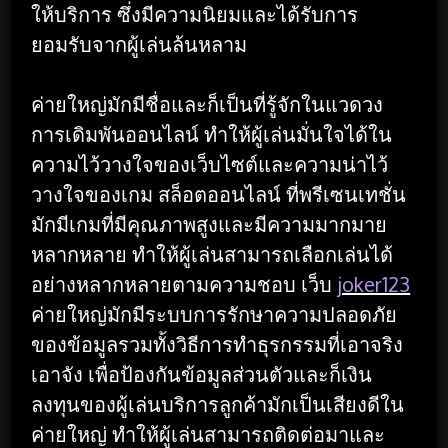
ให้บริการ ซึ่งมีความนิยมและได้รับการ
ยอมรับจากผู้เล่นล้นหลาม
ค่ายใหญ่มักมีชื่อและก็เป็นที่รู้จักในแวดวง
การเดิมพันออนไลน์ ทำให้ผู้เล่นมั่นใจได้ใน
ความไว้วางใจของเว็บไซต์และความน่าไว้
วางใจของเกม สล็อตออนไลน์ ที่พรีเซนเทชั่น
มักมีเกมที่มีคุณภาพสูงและมีความมากมาย
หลากหลาย ทำให้ผู้เล่นสามารถเลือกเล่นได้
อย่างหลากหลายตามความชอบ เว็บ
joker123
ค่ายใหญ่มักมีระบบการรักษาความปลอดภัย
ของข้อมูลรวมทั้งวิธีการทำธุรกรรมที่เอาจริง
เอาจัง เพื่อป้องกันข้อมูลส่วนตัวและก็เงิน
ลงทุนของผู้เล่นบริการลูกค้ามักเป็นเสียงดีใน
ค่ายใหญ่ ทำให้ผู้เล่นสามารถติดต่อมาและ