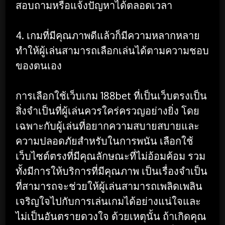
สอบถามหรือแจ้งปัญหาได้ตลอดเวลา
4. เกมที่มีคุณภาพดีแล้วก็มีความหลากหลาย
ทำให้ผู้เล่นสามารถเลือกเล่นได้ตามความชอบ
ของตนเอง
การเลือกใช้เว็บเกม 188bet ที่เป็นเว็บตรงเป็น
สิ่งจำเป็นที่ผู้เล่นควรใคร่ครวญอย่างยิ่ง โดย
เฉพาะกับผู้เล่นที่อยากความสบายสบายและ
ความปลอดภัยสำหรับในการพนัน เลือกใช้
เว็บไซต์ตรงที่มีคุณลักษณะที่ไม่อ้อมค้อม รวม
ทั้งมีการให้บริการที่มีคุณภาพ เป็นเรื่องจำเป็น
ที่สามารถจะช่วยให้ผู้เล่นสามารถเพลิดเพลิน
เจริญใจไปกับการเล่นเกมได้อย่างแน่ใจและ
ไม่เป็นอันตรายดวงใจ ด้วยเหตุนั้น ถ้าเกิดคุณ