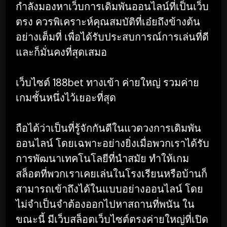
กำลังมองหาเว็บการเดิมพันออนไลน์ที่เป็นเว็บ
ตรง ควรพิเคราะห์คุณสมบัติที่เอ๋ยถึงข้างต้น
อย่างเต็มที่ เพื่อได้รับประสบการณ์การเล่นที่ดี
และก็มั่นคงที่สุดเสมอ
เว็บไซต์ 188bet ทางเข้า ค่ายใหญ่ รวมค่าย
เกมชั้นหนึ่งไว้เยอะที่สุด
ถือได้ว่าเป็นที่รู้จักกันดีในแวดวงการเดิมพัน
ออนไลน์ โดยเฉพาะอย่างยิ่งเมื่อพวกเราได้รับ
การพัฒนาเทคโนโลยีที่นำสมัย ทำให้เกม
สล็อตที่พวกเราเคยเล่นในโรงเรียนหรือบ้านก็
สามารถเข้าถึงได้ในแบบอย่างออนไลน์ โดย
ไม่จำเป็นจำต้องออกไปหาสถานที่พนัน ใน
ขณะนี้ มีเว็บสล็อตเว็บไซต์ตรงค่ายใหญ่ที่เปิด