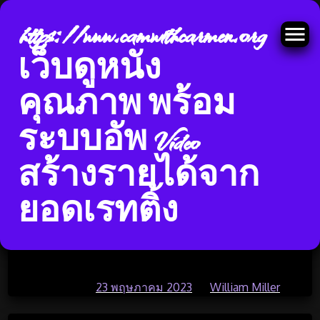
https://www.camwithcarmen.org
เว็บดูหนัง
คุณภาพ พร้อม
Skip
ระบบอัพ Video
7 ก.ค. 66หนังออนไลน์ ดูหนัง
to
content
สร้างรายได้จาก
ออนไลน์ฟรี 2023หนังชนโรง
คุณภาพหนังNetflix ดูหนัง การ์ตูน
ยอดเรทติ้ง
ใหม่ Top 74 by Gabriele
https://www.Doomovie-hd.com
Posted on
23 พฤษภาคม 2023
by
William Miller