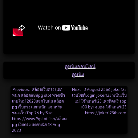
Posted in
ดูหนังออนไลน์
Tagged
ดูหนัง
แนะแนว
Previous:
สล็อตเว็บตรง แตก
Next:
3 August 2566 joker123
หนัก สล็อต888pg slot ทางเข้า
เวปไซต์Login joker123 พนันเว็บ
เรื่อง
เกมใหม่ 2023แจกโบนัส สล็อต
แม่ โจ๊กเกอร์123 เครดิตฟรี Top
pg เว็บตรง แตกหนัก แจกทริค
100 by Felipe โจ๊กเกอร์123
ชนะเว็บ Top 76 by Sue
https://joker123th.com
https://www.Pgslot.fish/สล็อต-
pg-เว็บตรง-แตกหนัก 18 Aug
2023