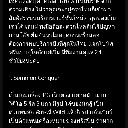
เช็คสล็อตเเตกดีเลือกเล่นได้เเบบปราศจาก
ความเสี่ยง ไม่ว่าคุณจะอยู่ตรงไหนก็เข้ามา
สัมผัสระบบบริการเวอร์ชั่นใหม่ล่าสุดของเว็บ
เราได้ เล่นผ่านมือถือสะดวกไหลลื่นไร้ปัญหา
กวนโอ๊ย ยืนยันว่าไม่หลุดการเชื่อมต่อ
ต้องการพบบริการปังที่สุดในไทย แจกโบนัส
ฟรีเเบบจุใจตั้งแต่เริ่ม มีทีมงานดูแล 24
ชั่วโมงนะคะ
1. Summon Conquer
เป็นเกมสล็อต PG เว็บตรง แตกหนัก แบบ
วิดีโอ 5 รีล 3 แถว มีรูป โล่ของนักสู้ เป็น
ตัวแทนสัญลักษณ์ Wild แล้วก็ รูป แก้วเบียร์
เป็นตัวแทนเครื่องหมายของฟรีสปิน ถ้าหาก