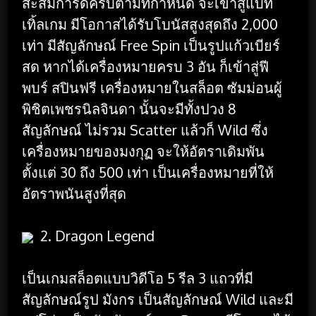
สะสมการ์ดครบตามที่กำหนด จะเข้าสู่แบท
เทิ้ลเกม มีโอกาสได้รับโบนัสสูงสุดถึง 2,000
เท่า มีสัญลักษณ์ Free Spin เป็นรูปแก้วเบียร์
สด หากได้เครื่องหมายครบ 3 อัน ก็เข้าสู่ฟี
พบร์ สปินฟรี เครื่องหมายในสล็อต ซัมม่อนผู้
พิชิตเพชรนิลจินดา นั้นจะมีทั้งปวง 8
สัญลักษณ์ ไม่รวม Scatter แล้วก็ Wild ซึ่ง
เครื่องหมายของมงกุฏ จะให้อัตราเดิมพัน
ตั้งแต่ 30 ถึง 500 เท่า เป็นเครื่องหมายที่ให้
อัตราพนันสูงที่สุด
2. Dragon Legend
เป็นเกมสล็อตแบบวิดีโอ 5 รีล 3 แถวที่มี
สัญลักษณ์รูป มังกร เป็นสัญลักษณ์ Wild และมี