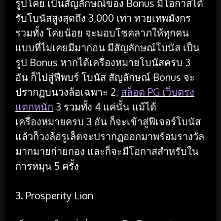
รูปโค่ย เป็นสัญลักษณ์ของ Bonus มีโอกาสได้
รับโบนัสสูงสุดถึง 3,000 เท่า ทวยเทพมังกร
รวมทั้ง โค่ยน้อย จะมอบโชคลาภให้ทุกคน
แบบที่ไม่เคยมีมาก่อน มีสัญลักษณ์โบนัส เป็น
รูป Bonus หากได้เครื่องหมายโบนัสครบ 3
อัน ก็ไปสู่ฟีพบร์ โบนัส สัญลักษณ์ Bonus จะ
ปรากฏบนวงล้อเฉพาะ 2,
สล็อต PG เว็บตรง
แตกหนัก
3 รวมทั้ง 4 แค่นั้น แม้ได้
เครื่องหมายครบ 3 อัน ก็จะเข้าสู่ฟีเจอร์โบนัส
แล้วก็วงล้อรูเล็ตจะปรากฏออกมาพร้อมรางวัล
มากมายก่ายกอง และก็จะมีโอกาสสำหรับใน
การหมุน 5 ครั้ง
3. Prosperity Lion