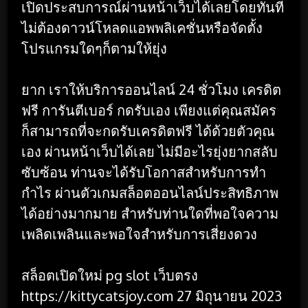
เปิดประสบการณ์ผ่านหน้าเว็บได้เลยโดยทันที
ไม่ต้องดาวน์โหลดแอพพลิเคชั่นหรือจัดตั้ง
โปรแกรมใดๆก็ตามให้ยุ่ง
ยาก เราให้บริการออนไลน์ 24 ชั่วโมง เครดิต
ฟรี การันตีเบอร์ กดรับเอง เพียงแต่คุณสมัคร
ก็สามารถที่จะกดรับเครดิตฟรี ได้ด้วยตัวคุณ
เอง ผ่านหน้าเว็บได้เลย ไม่มีอะไรยุ่งยากสลับ
ซับซ้อน ท่านจะได้รับโอกาสสำหรับการทำ
กำไร ผ่านตัวเกมสล็อตออนไลน์ประสิทธิภาพ
ได้อย่างมากมาย สำหรับท่านใดที่พอใจความ
เพลิดเพลินและพอใจสำหรับการเสี่ยงดวง
สล็อตเปิดใหม่ pg slot เว็บตรง
https://kittycatsjoy.com 27 มิถุนายน 2023