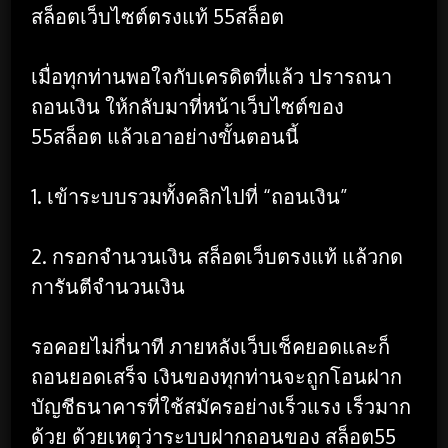
สล็อตเว็บไซต์ตรงแท้ 55สล็อต
เมื่อทุกท่านพอใจกับเครดิตที่แล้ว ปรารถนา
ถอนเงิน ให้กลับมาที่หน้าเว็บไซต์ของ
55สล็อต แล้วเอาอย่างขั้นตอนนี้
1. เข้าระบบรวมทั้งคลิกไปที่ “ถอนเงิน”
2. กรอกจำนวนเงิน สล็อตเว็บตรงแท้ แล้วกด
การันตีจำนวนเงิน
รอคอยไม่กี่นาที ภายหลังเว็บเช็คยอดและก็
ถอนยอดเสร็จ เงินของทุกท่านจะถูกโอนฝาก
บัญชีธนาคารที่ใช้สมัครอย่างเร็วแรง เร็วมาก
ด้วย ด้วยเหตุว่าระบบฝากถอนของ สล็อต55