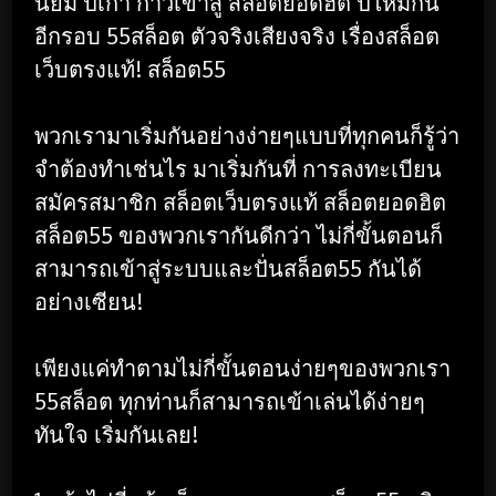
นิยม ปีเก่า ก้าวเข้าสู่ สล็อตยอดฮิต ปีใหม่กัน
อีกรอบ 55สล็อต ตัวจริงเสียงจริง เรื่องสล็อต
เว็บตรงแท้! สล็อต55
พวกเรามาเริ่มกันอย่างง่ายๆแบบที่ทุกคนก็รู้ว่า
จำต้องทำเช่นไร มาเริ่มกันที่ การลงทะเบียน
สมัครสมาชิก สล็อตเว็บตรงแท้ สล็อตยอดฮิต
สล็อต55 ของพวกเรากันดีกว่า ไม่กี่ขั้นตอนก็
สามารถเข้าสู่ระบบและปั่นสล็อต55 กันได้
อย่างเซียน!
เพียงแค่ทำตามไม่กี่ขั้นตอนง่ายๆของพวกเรา
55สล็อต ทุกท่านก็สามารถเข้าเล่นได้ง่ายๆ
ทันใจ เริ่มกันเลย!