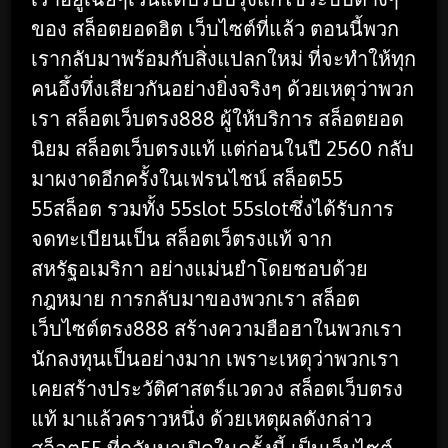
ของ สล็อตยอดฮิต เว็บไซต์ที่แล้ว ตอนนี้พวก
เรากลับมาพร้อมกับสิ่งแปลกใหม่ ที่จะทำให้ทุก
คนอึ้งทึ่งเสียวกันอย่างยิ่งจริงๆ ด้วยเหตุว่าพวก
เรา สล็อตเว็บตรง888 ผู้ให้บริการ สล็อตยอด
นิยม สล็อตเว็บตรงแท้ แต่ก่อนในปี 2560 กลับ
มาผงาดอีกครั้งในเฟรนไชน์ สล็อต55
55สล็อต รวมทั้ง 55slot 55slotซึ่งได้รับการ
จดทะเบียนเป็น สล็อตเว็ตรงแท้ จาก
สหรัฐอเมริกา อย่างแม่นยำโดยชอบด้วย
กฎหมาย การกลับมาของพวกเรา สล็อต
เว็บไซต์ตรง888 สร้างความฮือฮาในพวกเรา
นักลงทุนเป็นอย่างมาก เพราะเหตุว่าพวกเรา
เคยสร้างประวัติศาสตร์แวดวง สล็อตเว็บตรง
แท้ มาแล้วคราวหนึ่ง ด้วยเหตุผลดังกล่าว
สล็อต55 ที่กลับมาเปิดในครั้งนี้ เป็นเว็บไซต์