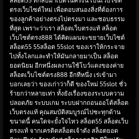
ตรงเว็บไซต์ใหม่ เพื่อตอบสนองสิ่งที่ต้องการ
ของลูกค้าอย่างตรงไปตรงมา และชอบธรรม
ที่สุด เพราะว่าเรา สล็อตเว็บตรงแท้ สล็อต
เว็บไซต์ตรง888 ได้คิดแผนจะขยายเว็บไซต์
สล็อต55 55สล็อต 55slot ของเราให้กระจาย
ไปทั้งโลกและทำให้มันกลายมาเป็น สล็อต
ยอดนิยม อีกหนึ่งผลงานใช้โบว์แดงของค่าย
สล็อตเว็บไซต์ตรง888 อีกทีหนึ่ง เร่เข้ามา
บอกเลยว่า ของเก่าว่าก็ดี ของใหม่ 55slot ชั่ว
ร้ายกว่าหลายเท่า ทั้งยังเรื่องของระบบความ
ปลอดภัย ระบบเกม ระบบฝากถอนออโต้สล็อต
เว็บตรงแท้ คุณสมบัติสมบูรณ์ไปซะทุกด้าน
ขนาดนี้ คนใดจะยั้งใจไหว สล็อต55 สล็อตเว็บ
ตรงแท้ จากเครดิตสล็อตเจ้าดัง สล็อตยอด