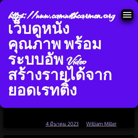
https://www.camwithcarmen.org
เว็บดูหนัง
คุณภาพ พร้อม
Skip
ระบบอัพ Video
9 เมษา 2566สล็อตยอดนิยม เว็บ
to
content
สร้างรายได้จาก
สล็อตแท้55slot เข้าสู่ระบบ ไม่ต้อง
ฝากทางเข้า สล็อต 55สล็อต ค่าย
ยอดเรทติ้ง
เกม สล็อต55 Top 99 by Refugia
Jinda55.com
Posted on
4 มีนาคม 2023
by
William Miller