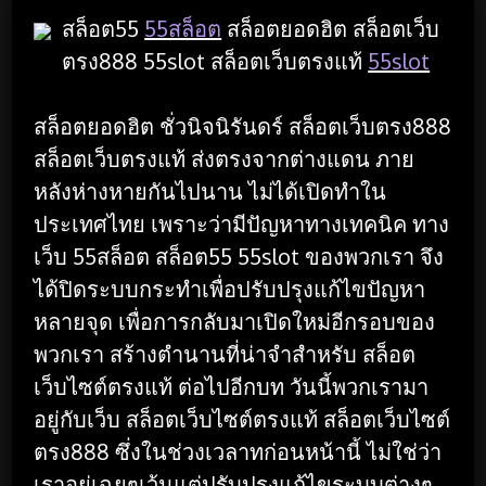
สล็อต55
55สล็อต
สล็อตยอดฮิต สล็อตเว็บ
ตรง888 55slot สล็อตเว็บตรงแท้
55slot
สล็อตยอดฮิต ชั่วนิจนิรันดร์ สล็อตเว็บตรง888
สล็อตเว็บตรงแท้ ส่งตรงจากต่างแดน ภาย
หลังห่างหายกันไปนาน ไม่ได้เปิดทำใน
ประเทศไทย เพราะว่ามีปัญหาทางเทคนิค ทาง
เว็บ 55สล็อต สล็อต55 55slot ของพวกเรา จึง
ได้ปิดระบบกระทำเพื่อปรับปรุงแก้ไขปัญหา
หลายจุด เพื่อการกลับมาเปิดใหม่อีกรอบของ
พวกเรา สร้างตำนานที่น่าจำสำหรับ สล็อต
เว็บไซต์ตรงแท้ ต่อไปอีกบท วันนี้พวกเรามา
อยู่กับเว็บ สล็อตเว็บไซต์ตรงแท้ สล็อตเว็บไซต์
ตรง888 ซึ่งในช่วงเวลาทก่อนหน้านี้ ไม่ใช่ว่า
เราอยู่เฉยๆเว้นแต่ปรับปรุงแก้ไขระบบต่างๆ