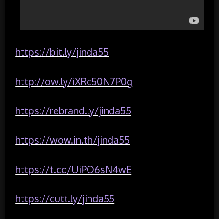
https://bit.ly/jinda55
http://ow.ly/iXRc50N7P0g
https://rebrand.ly/jinda55
https://wow.in.th/jinda55
https://t.co/UiPO6sN4wE
https://cutt.ly/jinda55