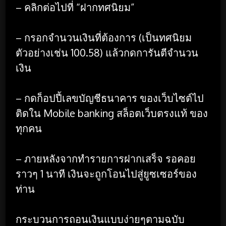
– คลิกต่อไปที่ “ฝากทศนิยม”
– กรอกจำนวนเงินที่ต้องการ (เป็นทศนิยม
ตัวอย่างเช่น 100.58) แล้วกดการันตีจำนวน
เงิน
– กดก็อปปี้เลขบัญชีธนาคาร ของเว็บไซต์ไป
ติดใน Mobile banking สล็อตเว็บตรงแท้ ของ
ทุกคน
– ภายหลังจากทำรายการฝากเสร็จ รอคอย
ราวๆ 1 นาที เงินจะถูกโอนไปสู่ยูซเซอร์ของ
ท่าน
กระบวนการถอนเงินแบบง่ายๆตามฉบับ