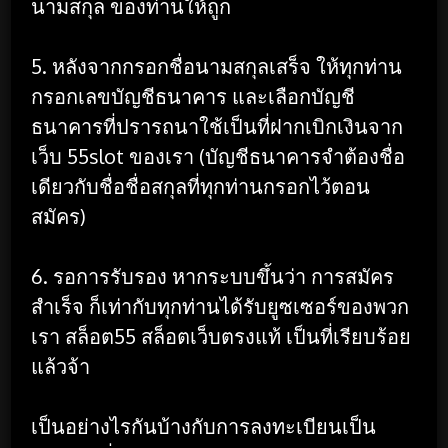
นามสกุล ของท่านให้ถูก
5. หลังจากกรอกชื่อนามสกุลเสร็จ ให้ทุกท่าน
กรอกเลขบัญชีธนาคาร และเลือกบัญชี
ธนาคารที่ปรารถนาใช้เป็นที่ฝากเบิกเงินจาก
เว็บ 55slot ของเรา (บัญชีธนาคารจำต้องชื่อ
เดียวกับชื่อชื่อสกุลที่ทุกท่านกรอกไว้ตอน
สมัคร)
6. รอการรับรอง หากระบบขึ้นว่า การสมัคร
สำเร็จ ก็เท่ากับทุกท่านได้รับยูซเซอร์ของพวก
เรา สล็อต55 สล็อตเว็บตรงแท้ เป็นที่เรียบร้อย
แล้วจ้า
เป็นอย่างไรกันบ้างกับการลงทะเบียนเป็น