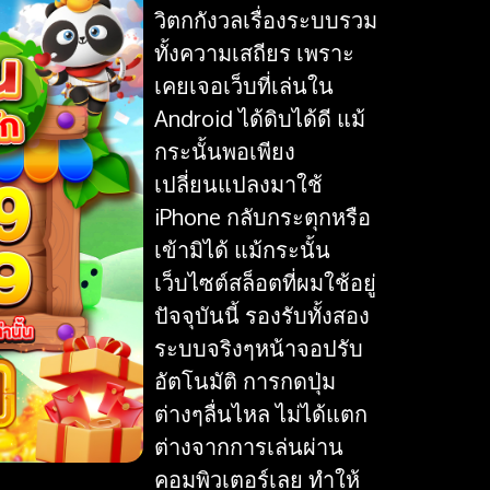
วิตกกังวลเรื่องระบบรวม
ทั้งความเสถียร เพราะ
เคยเจอเว็บที่เล่นใน
Android ได้ดิบได้ดี แม้
กระนั้นพอเพียง
เปลี่ยนแปลงมาใช้
iPhone กลับกระตุกหรือ
เข้ามิได้ แม้กระนั้น
เว็บไซต์สล็อตที่ผมใช้อยู่
ปัจจุบันนี้ รองรับทั้งสอง
ระบบจริงๆหน้าจอปรับ
อัตโนมัติ การกดปุ่ม
ต่างๆลื่นไหล ไม่ได้แตก
ต่างจากการเล่นผ่าน
คอมพิวเตอร์เลย ทำให้