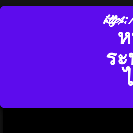
https
ห
ระบ
Skip
ไ
to
918kiss Allbet24
content
scr888 ให้บริการ
ค่ายดัง ทุกยอดฝาก
เข้าสู่ระบบ รองรั