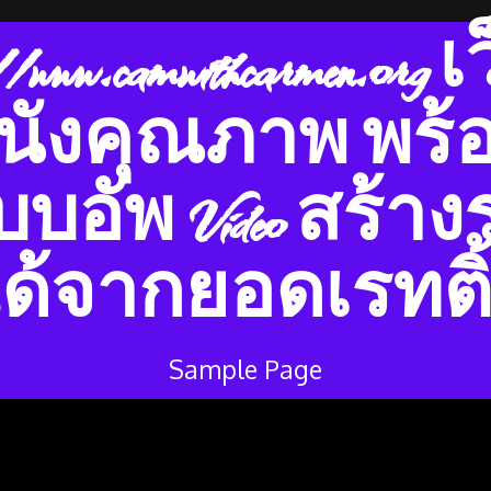
://www.camwithcarmen.org 
นังคุณภาพ พร้
บอัพ Video สร้า
ด้จากยอดเรทติ
hr.life 10 ก.พ. 2569
เกมออนไลน์คุณภาพ ทุก
Sample Page
รับ 1,000 บาท 918kiss
บระบบ IOS และ Andriod