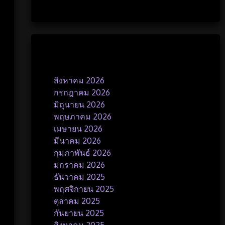
คลังเก็บ
สิงหาคม 2026
กรกฎาคม 2026
มิถุนายน 2026
พฤษภาคม 2026
เมษายน 2026
มีนาคม 2026
กุมภาพันธ์ 2026
มกราคม 2026
ธันวาคม 2025
พฤศจิกายน 2025
ตุลาคม 2025
กันยายน 2025