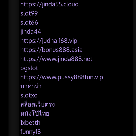
https://jinda55.cloud
slot99
slot66
jinda44
https://judhai168.vip
https://bonus888.asia
https://www.jinda888.net
pgslot
https://www.pussy888fun.vip
บาคาร่า
slotxo
สล็อตเว็บตรง
หนังโป๊ไทย
1xbetth
funny18