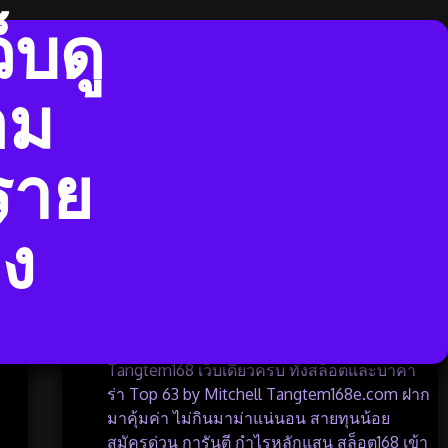
เว็บดู
อม
งราย
ค้นหา
้ง
สำหรับ:
เรื่องล่าสุด
Tangtem168 เว็บเดียวครบ ทั้งสล็อตและบาคา
ร่า Top 63 by Mitchell Tangtem168e.com ฝาก
มาคุ้มค่า ไม่กินมาม่าแน่นอน สายทุนน้อย
สมัครด่วน การันตี กำไรหลักแสน สล็อต168 เข้า