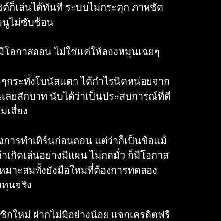
ซต์ก็เล่นได้ทันที ระบบไม่กระตุก ภาพชัด
มนูไม่ซับซ้อน
ก็มีโอกาสถอน ไม่ใช่แค่ให้ลองหมุนเฉยๆ
อยๆกระทั่งโบนัสแตก ได้กำไรนิดหน่อยจาก
ินเลยสักบาท นับได้ว่าเป็นประสบการณ์ที่ดี
่เสี่ยง
งการทำเทิร์นก่อนถอน แต่ว่าก็เป็นข้อแม้
้าเกิดเล่นอย่างมีแผน ไม่กดมั่ว ก็มีโอกาส
หมาะสมทั้งยังมือใหม่ที่ต้องการทดลอง
ทุนจริง
ชิกใหม่ ฝากไม่มีอย่างน้อย แจกเครดิตฟรี