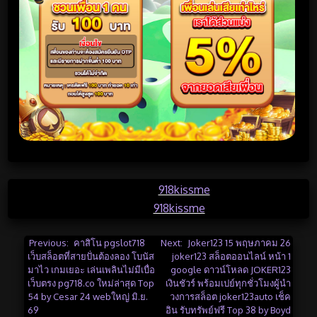
Posted in
918kissme
Tagged
918kissme
แนะแนว
Previous:
คาสิโน pgslot718
Next:
Joker123 15 พฤษภาคม 26
เว็บสล็อตที่สายปั่นต้องลอง โบนัส
joker123 สล็อตออนไลน์ หน้า 1
เรื่อง
มาไว เกมเยอะ เล่นเพลินไม่มีเบื่อ
google ดาวน์โหลด JOKER123
เว็บตรง pg718.co ใหม่ล่าสุด Top
เงินชัวร์ พร้อมเปย์ทุกชั่วโมงผู้นำ
54 by Cesar 24 webใหญ่ มิ.ย.
วงการสล็อต joker123auto เช็ค
69
อิน รับทรัพย์ฟรี Top 38 by Boyd