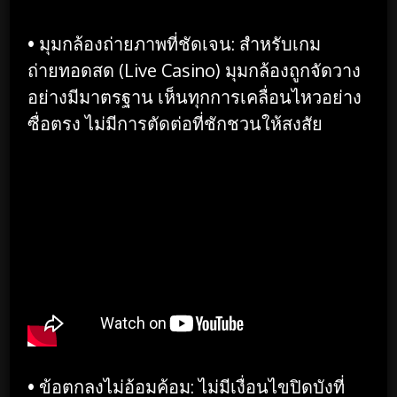
• มุมกล้องถ่ายภาพที่ชัดเจน: สำหรับเกม
ถ่ายทอดสด (Live Casino) มุมกล้องถูกจัดวาง
อย่างมีมาตรฐาน เห็นทุกการเคลื่อนไหวอย่าง
ซื่อตรง ไม่มีการตัดต่อที่ชักชวนให้สงสัย
• ข้อตกลงไม่อ้อมค้อม: ไม่มีเงื่อนไขปิดบังที่