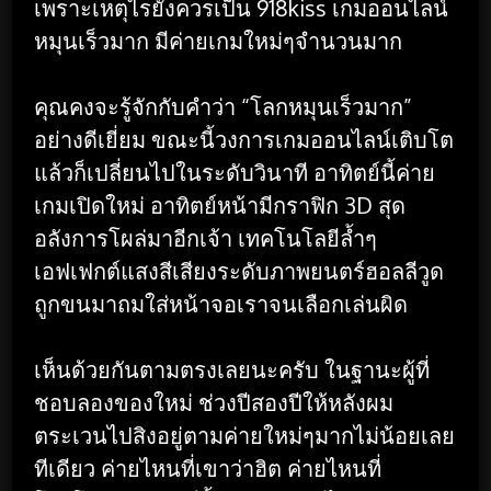
เพราะเหตุไรยังควรเป็น 918kiss เกมออนไลน์
หมุนเร็วมาก มีค่ายเกมใหม่ๆจำนวนมาก
คุณคงจะรู้จักกับคำว่า “โลกหมุนเร็วมาก”
อย่างดีเยี่ยม ขณะนี้วงการเกมออนไลน์เติบโต
แล้วก็เปลี่ยนไปในระดับวินาที อาทิตย์นี้ค่าย
เกมเปิดใหม่ อาทิตย์หน้ามีกราฟิก 3D สุด
อลังการโผล่มาอีกเจ้า เทคโนโลยีล้ำๆ
เอฟเฟกต์แสงสีเสียงระดับภาพยนตร์ฮอลลีวูด
ถูกขนมาถมใส่หน้าจอเราจนเลือกเล่นผิด
เห็นด้วยกันตามตรงเลยนะครับ ในฐานะผู้ที่
ชอบลองของใหม่ ช่วงปีสองปีให้หลังผม
ตระเวนไปสิงอยู่ตามค่ายใหม่ๆมากไม่น้อยเลย
ทีเดียว ค่ายไหนที่เขาว่าฮิต ค่ายไหนที่