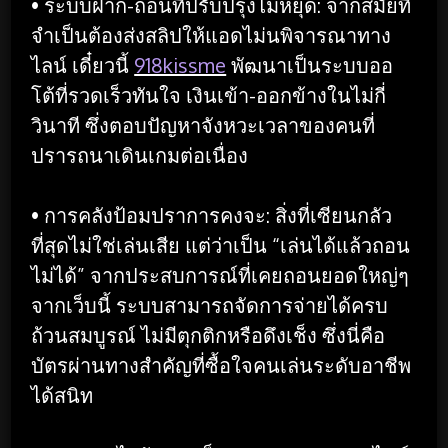
• ระบบฝาก-ถอนที่ปรับปรุงไม่หยุด: จากสมัยที่
จำเป็นต้องส่งสลิปให้แอดไม่นพิจารณาทาง
ไลน์ เดี๋ยวนี้
918kissme
พัฒนาเป็นระบบออ
โต้ที่รวดเร็วทันใจ เงินเข้า-ออกข้างในไม่กี่
วินาที ซึ่งตอบปัญหาจังหวะเวลาของคนที่
ปรารถนาเดินเกมต่อเนื่อง
• การคลังป้อมปราการคงจะ: สิ่งที่เซียนกลัว
ที่สุดไม่ใช่เล่นเสีย แต่ว่าเป็น “เล่นได้แล้วถอน
ไม่ได้” จากประสบการณ์ที่เคยถอนยอดใหญ่ๆ
จากเว็บนี้ ระบบสามารถจัดการจ่ายได้ครบ
ถ้วนสมบูรณ์ ไม่มีตุกติกหรือดึงเช็ง ซึ่งนี่คือ
บัตรผ่านทางสำคัญที่ซื้อใจคนเล่นระดับอาชีพ
ได้สนิท