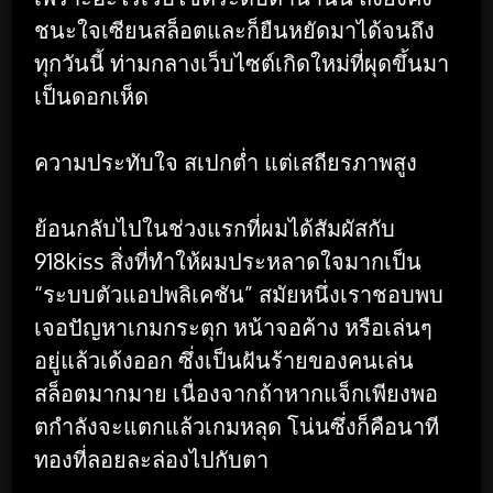
ชนะใจเซียนสล็อตและก็ยืนหยัดมาได้จนถึง
ทุกวันนี้ ท่ามกลางเว็บไซต์เกิดใหม่ที่ผุดขึ้นมา
เป็นดอกเห็ด
ความประทับใจ สเปกต่ำ แต่เสถียรภาพสูง
ย้อนกลับไปในช่วงแรกที่ผมได้สัมผัสกับ
918kiss สิ่งที่ทำให้ผมประหลาดใจมากเป็น
“ระบบตัวแอปพลิเคชัน” สมัยหนึ่งเราชอบพบ
เจอปัญหาเกมกระตุก หน้าจอค้าง หรือเล่นๆ
อยู่แล้วเด้งออก ซึ่งเป็นฝันร้ายของคนเล่น
สล็อตมากมาย เนื่องจากถ้าหากแจ็กเพียงพอ
ตกำลังจะแตกแล้วเกมหลุด โน่นซึ่งก็คือนาที
ทองที่ลอยละล่องไปกับตา