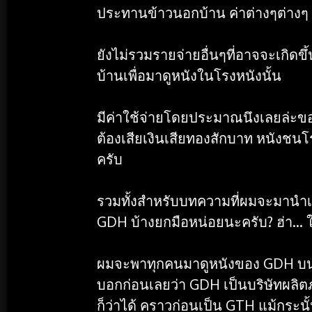
ประทานข้าวนอกบ้าน ค่าต่างๆต่างๆ
ยังไม่รวมรายจ่ายอื่นๆที่อาจจะเกิดข
บ้านเพื่อมาดูหนังในโรงหนังนั้น
มีค่าใช้จ่ายโดยประมาณนึงเลยล่ะขอร
ต้องเสียเงินเสียทองสักบาท หนังชนโ
ครับ
รวมทั้งสำหรับบทความที่ผมจะมานำเส
GDH บ้างยกมือหน่อยนะครับ? ฮ่า… ใ
ผมจะพาทุกคนมาดูหนังของ GDH บน 
บอกก่อนเลยว่า GDH เป็นบริษัทผลิตภา
ก็ว่าได้ คราวก่อนเป็น GTH แม้กระนั้