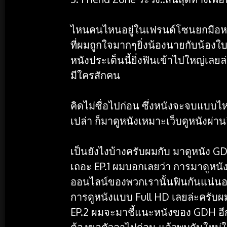
ไหนคนไหนอยู่ในเฟรนด์โซนยกมือหน่อ
ที่ผมถูกใจมากๆยิ่งน้องนายกับน้อง
หนังประเด็นนี้ยิ่งฟินเข้าไปใหญ่เลยล่ะ
มีใครสักคน
คิดไม่ซื่อไปก่อน ซึ่งหนังจะจบแบบไห
เปล่า ก็มาดูหนังเหมาะเว็บดูหนังผ่
เป็นยังไงบ้างครับผมกับ มาดูหนัง G
เถอะ EP.1 ผมบอกเลยว่า การมาดูหนังช
ออนไลน์ของพวกเรานั้นฟินกันแน่นอ
การดูหนังแบบ Full HD เลยล่ะครับผ
EP.2 ผมจะมาชี้แนะหนังของ GDH อีก 5
ต้องขอตัวลาไปก่อน แล้วพบกันใหม่ใน