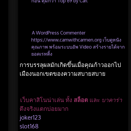
ก่อน คุ้มกว่า Top 69 by Carl
ความเห็นล่าสุด
A WordPress Commenter
บน
https://www.camwithcarmen.org เว็บดูหนัง
คุณภาพ พร้อมระบบอัพ Video สร้างรายได้จาก
ยอดเรทติ้ง
การบรรลุผลมักเกิดขึ้นเมื่อคุณก้าวออกไป
เมืองนอกเขตของความสบายสบาย
เว็บคาสิโนน่าเล่น ทั้ง
สล็อต
และ
บาคาร่า
ตึงจริงแตกบ่อยมาก
joker123
slot168