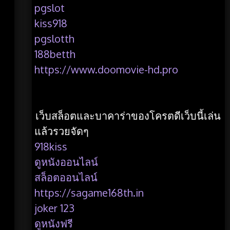
pgslot
kiss918
pgslotth
188betth
https://www.doomovie-hd.pro
เว็บสล็อตและบาคาร่าของโครตดีเว็บนี้เล่น
แล้วรวยจัดๆ
918kiss
ดูหนังออนไลน์
สล็อตออนไลน์
https://sagame168th.in
joker 123
ดูหนังฟรี