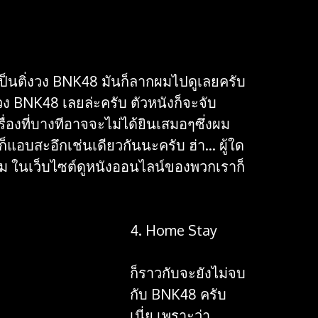
่เป็นติ่งวง BNK48 มันก็ลากผมไปดูเลยครับ
งวง BNK48 เลยล่ะครับ ตัวหนังก็จะจับ
่องที่บางทีอาจจะไม่ได้ยินเสมอๆซึ่งผม
็แอบสะอึกเช่นเดียวกันนะครับ ฮ่า… ผู้ใด
ม ในเว็บไซต์ดูหนังออนไลน์ของพวกเราก็
4. Home Stay
ก็ราวกับจะยังไม่จบ
กับ BNK48 ครับ
เนี่ย เพราะว่า