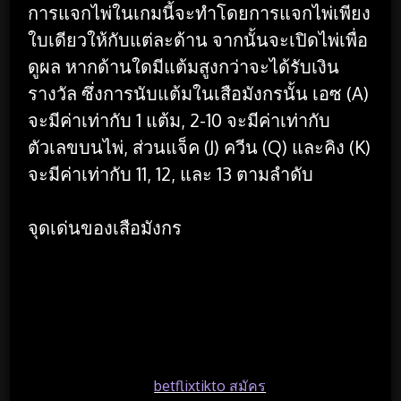
การแจกไพ่ในเกมนี้จะทำโดยการแจกไพ่เพียง
ใบเดียวให้กับแต่ละด้าน จากนั้นจะเปิดไพ่เพื่อ
ดูผล หากด้านใดมีแต้มสูงกว่าจะได้รับเงิน
รางวัล ซึ่งการนับแต้มในเสือมังกรนั้น เอซ (A)
จะมีค่าเท่ากับ 1 แต้ม, 2-10 จะมีค่าเท่ากับ
ตัวเลขบนไพ่, ส่วนแจ็ค (J) ควีน (Q) และคิง (K)
จะมีค่าเท่ากับ 11, 12, และ 13 ตามลำดับ
จุดเด่นของเสือมังกร
ความเรียบง่าย
: ด้วยกฎที่ไม่ซับซ้อนและรอบการ
เล่นที่รวดเร็ว ทำให้เสือมังกรเป็นที่ถูกใจของผู้เล่น
หลายคน ไม่ว่าจะเป็นผู้เล่นมือใหม่หรือผู้เล่นที่มี
ประสบการณ์
ความโปร่งใส
:
betflixtikto สมัคร
เนื่องจากแต่ละ