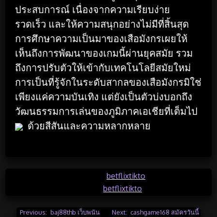
ประสบการณ์ เนื่องจากความเรียบง่าย
รวดเร็ว และให้ความสนุกอย่างไม่มีที่สิ้นสุด
การศึกษาความเป็นมาของเสือมังกรเผยให้
เห็นถึงการพัฒนาของเกมนี้ผ่านยุคสมัย รวม
ถึงการปรับตัวให้เข้ากับเทคโนโลยีสมัยใหม่
การเป็นที่รู้จักในระดับสากลของเสือมังกรมิใช่
เพียงแค่ความบันเทิง แต่ยังเป็นตัวบ่งบอกถึง
วัฒนธรรมการเล่นของภูมิภาคเอเชียที่เต็มไป
ด้วยสีสันและความหลากหลาย
Posted in
betflixtikto
Tagged
betflixtikto
แนะแนว
Previous:
baj88thb เว็บพนัน
Next:
cashgame168 สมัครวันนี้