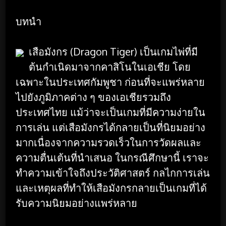
บทนำ
เสือมังกร (Dragon Tiger) เป็นเกมไพ่ที่มี
ต้นกำเนิดมาจากคาสิโนในเอเชีย โดย
เฉพาะในประเทศกัมพูชา ก่อนที่จะแพร่หลาย
ไปยังภูมิภาคต่าง ๆ ของเอเชียรวมถึง
ประเทศไทย แม้ว่าจะเป็นเกมที่มีความง่ายใน
การเล่น แต่เสือมังกรได้กลายเป็นที่นิยมอย่าง
มากเนื่องจากความรวดเร็วในการวัดผลและ
ความตื่นเต้นที่นำเสนอ ในกรณีศึกษานี้ เราจะ
ทำความเข้าใจถึงประวัติศาสตร์ กลไกการเล่น
และเหตุผลที่ทำให้เสือมังกรกลายเป็นเกมที่ได้
รับความนิยมอย่างแพร่หลาย