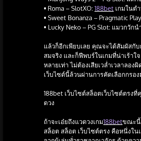
• Roma – SlotXO:
188bet
เกมในตำน
• Sweet Bonanza – Pragmatic Play:
• Lucky Neko – PG Slot: แมวกวักนำโ
แล้วก็อีกเพียบเลย คุณจะได้สัมผัสก
สมจริง และก็ฟีพบร์ในเกมที่น่าเร้า
หลายเท่า ไม่ต้องเสียเวล่ำเวลาลองผิ
เว็บไซต์นี้ล้วนผ่านการคัดเลือกกรอง
188bet เว็บไซต์สล็อตเว็บไซต์ตรงที
ดวง
ถ้าจะเอ๋ยถึงแวดวงเกม
188bet
ขณะนี้ 
สล็อต สล็อต เว็บไซต์ตรง คือหนึ่ง
จากผู้เล่นทั่วราชอาณาจักร ด้วยความท