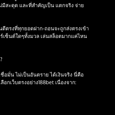
ไม่มีสะดุด และที่สำคัญเป็น แตกจริง จ่าย
ันดีตรงที่ทุกยอดฝาก-ถอนจะถูกส่งตรงเข้า
อร์เซ็นต์ใดๆทั้งมวล เล่นสล็อตมากแค่ไหน
?
ื่อมั่น ไม่เป็นอันตราย ได้เงินจริง นี่คือ
ือกเว็บตรงอย่าง188bet เนื่องจาก: