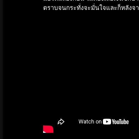
ตราบจนกระทั่งจะมั่นใจและก็หลังจาก