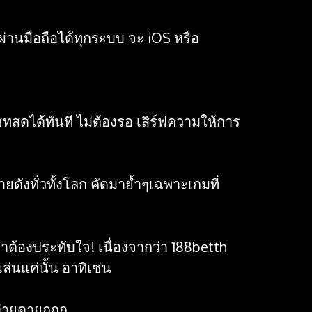
นผ่านมือถือได้ทุกระบบ จะ iOS หรือ
ดได้ทันที ไม่ต้องรอ เสิร์ฟความให้การ
ดังทั่วทั้งโลก คัดมาย้ำๆเฉพาะเกมที่
ต้องประทับใจ! เนื่องจากว่า 188betth
เล่นแค่นั้น อาทิเช่น
ง่ายดายกกก