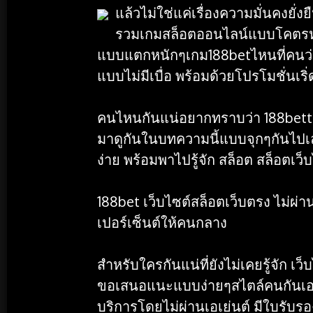
แล้วไม่ใช่แค่เรื่องความมั่นคงยั่ง
รวมเกมสล็อตออนไลน์แบบโคตรหล
แบบแตกหนักๆเกม188betไหนที่คนว่าแตก
แบบไม่มีเบื่อ พร้อมด้วยโปรโมชั่นเร
คนไหนกันแน่อยากทราบว่า 188betth
มาดูกันในบทความนี้แบบจุกๆกันไปเลย
ง่าย พร้อมพาไปรู้จัก สล็อต สล็อตเว็
188bet เว็บไซต์สล็อตเว็บตรง ไม่ผ่านเ
เปอร์เซ็นต์ให้คนกลาง
สำหรับใครกันแน่ที่ยังไม่เคยรู้จัก เ
ขอเสนอแนะแบบง่ายๆสไตล์คนกันเองว่า
บริการโดยไม่ผ่านเอเย่นต์ มีใบรับร