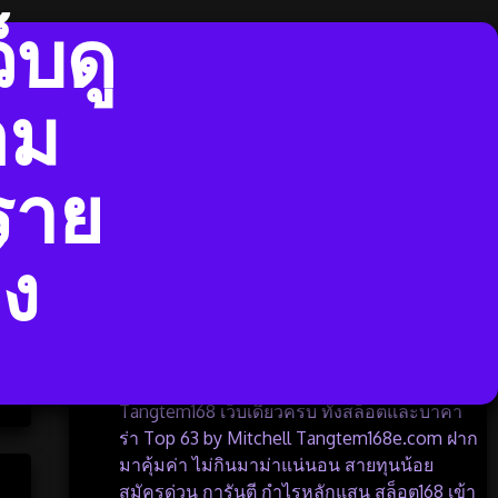
เว็บดู
อม
งราย
ค้นหา
้ง
สำหรับ:
เรื่องล่าสุด
Tangtem168 เว็บเดียวครบ ทั้งสล็อตและบาคา
ร่า Top 63 by Mitchell Tangtem168e.com ฝาก
มาคุ้มค่า ไม่กินมาม่าแน่นอน สายทุนน้อย
สมัครด่วน การันตี กำไรหลักแสน สล็อต168 เข้า