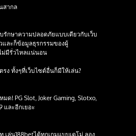
โนสากล
ระบบรักษาความปลอดภัยแบบเดียวกับเว็บ
วและก็ข้อมูลธุรกรรมของผู้
ไม่มีรั่วไหลแน่นอน
 ทั้งๆที่เว็บไซต์อื่นก็มีให้เล่น?
หมด! PG Slot, Joker Gaming, Slotxo,
Q9 และอีกเยอะ
บาท เล่น188betได้ทุกเกมแบบเดโม่ ลอง