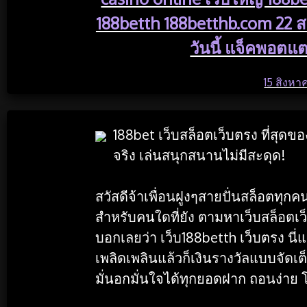
188betth 188betthb.com 22
วันนี้ แจ็คพอตแ
Posted on
15 สิงห
188bet เว็บสล็อตเว็บตรง ที่สุดขอ
จริง เล่นสนุกสนานไม่มีสะดุด!
สวัสดีจ้าเพื่อนฝูงๆสายปั่นสล็อตทุก
สำหรับคนใดที่ยัง ตามหาเว็บสล็อตเว็
บอกเลยว่า เว็บ188betth เว็บตรง นี
เพลิดเพลินแล้วก็เงินรางวัลแบบจัดเต็
มั่นอกมั่นใจได้ทุกยอดฝาก ถอนง่าย 