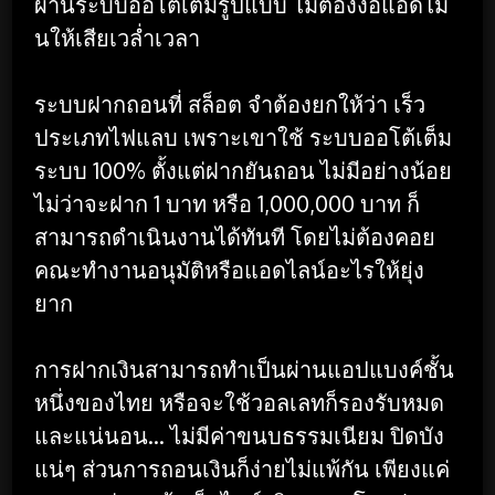
ผ่านระบบออโต้เต็มรูปแบบ ไม่ต้องง้อแอดไม่
นให้เสียเวล่ำเวลา
ระบบฝากถอนที่ สล็อต จำต้องยกให้ว่า เร็ว
ประเภทไฟแลบ เพราะเขาใช้ ระบบออโต้เต็ม
ระบบ 100% ตั้งแต่ฝากยันถอน ไม่มีอย่างน้อย
ไม่ว่าจะฝาก 1 บาท หรือ 1,000,000 บาท ก็
สามารถดำเนินงานได้ทันที โดยไม่ต้องคอย
คณะทำงานอนุมัติหรือแอดไลน์อะไรให้ยุ่ง
ยาก
การฝากเงินสามารถทำเป็นผ่านแอปแบงค์ชั้น
หนึ่งของไทย หรือจะใช้วอลเลทก็รองรับหมด
และแน่นอน… ไม่มีค่าขนบธรรมเนียม ปิดบัง
แน่ๆ ส่วนการถอนเงินก็ง่ายไม่แพ้กัน เพียงแค่