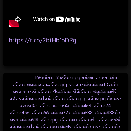
https://t.co/2btHb1oDRg
…
Posted in
168สล็อต
,
55สล็อต
,
pg สล็อต
,
ทดลองเล่น
สล็อต
,
ทดลองเล่นสล็อต pg
,
ทดลองเล่นสล็อต PG เว็บ
ตรง
,
ทางเข้าสล็อต
,
ปั่นสล็อต
,
พีจีสล็อต
,
ฟลูสล็อตพีจี
,
สมัครสล็อตออนไลน์
,
สล็อต
,
สล็อต pg
,
สล็อต pg เว็บตรง
แตกหนัก
,
สล็อต แตกหนัก
,
สล็อต168
,
สล็อต24
,
สล็อต456
,
สล็อต66
,
สล็อต777
,
สล็อต888
,
สล็อต888เว็บ
ตรง
,
สล็อต918
,
สล็อตpg
,
สล็อตxo
,
สล็อตพีจี
,
สล็อตพุซซี่
,
สล็อตออนไลน์
,
สล็อตเครดิตฟรี
,
สล็อตเว็บตรง
,
สล็อตเว็บ