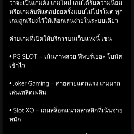
ว่าจะเป็นเกมดัง เกมใหม่ เกมได้รับความนิยม
หรือเกมลับที่แตกบ่อยครั้งแบบไม่โปรโมต ทุก
เกมถูกเรียงไว้ให้เลือกเล่นง่ายในระบบเดียว
ค่ายเกมที่เปิดให้บริการบนเว็บแห่งนี้ เช่น
• PG SLOT – เน้นภาพสวย ฟีพบร์เยอะ โบนัส
เข้าไว
• Joker Gaming – ค่ายสายแตกแรง เกมมาก
เล่นเพลิดเพลิน
• Slot XO – เกมสล็อตแนวคลาสสิกที่เน้นจ่าย
หนัก