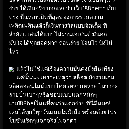
ง่าย ได้เงินจริง บอกเลยว่า เว็บ188betth เว็บ
ตรง นี่แหละเป็นที่สุดของการรวมความ
เพลิดเพลินแล้วก็เงินรางวัลแบบจัดเต็ม ที่
สำคัญ! เล่นได้แบบไม่ผ่านเอเย่นต์ มั่นอก
มั่นใจได้ทุกยอดฝาก ถอนง่าย โอนไว ปังไม่
ไหว
แล้วไม่ใช่แค่เรื่องความมั่นคงยั่งยืนเพียง
แค่นั้นนะ เพราะเหตุว่า สล็อต ยังรวมเกม
สล็อตออนไลน์แบบโคตรหลากหลาย ไม่ว่าจะ
สายปั่นเบาๆหรือชอบแบบแตกหนักๆ
เกม188betไหนที่คนว่าแตกง่าย ที่นี่มีหมด!
เล่นได้ทุกวี่ทุกวันแบบไม่มีเบื่อ พร้อมด้วยโปร
โมชั่นเริ่ดๆแจกจริงไม่จกตา