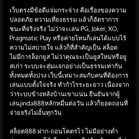
เว็บตรงมีข้อดีแจ่มกระจ่าง คือเรื่องของความ
ปลอดภัย ความเที่ยงธรรม แล้วก็อัตราการ
ชนะที่จริงจริง ไม่ว่าจะเล่น PG, Joker, XO,
Pragmatic Play หรือค่ายไหนก็เล่นได้แบบไร้
ความไม่สบายใจ แล้วก็ที่สำคัญเป็น สล็อต
ไม่มีการล็อกยูส ไม่ว่าคุณจะเป็นยูสใหม่หรือยู
สเก่า ระบบจะสุ่มแจกอย่างเป็นธรรมเท่ากัน
ทั้งหมดทั้งปวง เว็บนี้เหมาะสมกับคนที่ต้องการ
เล่นแบบตั้งใจจริง ทำกำไรระยะยาว เนื่องจาก
ว่าระบบข้างหลังบ้านเขาแน่น ยืนยันจากผู้
เล่นjinda888หลักหมื่นต่อวัน แล้วก็ยอดถอนที่
จ่ายจริงไม่อั้นทุกวัน
สล็อต888 ฝาก-ถอนโคตรไว ไม่มีอย่างต่ำ