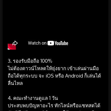
3. รองรับมือถือ 100%
ไม่ต้องดาวน์โหลดให้ยุ่งยาก เข้าเล่นผ่านมือ
ถือได้ทุกระบบ จะ iOS หรือ Android ก็เล่นได้
ลื่นไหล
4. คณะทำงานดูแล 1 วัน
ประสบพบปัญหาอะไร ทักไลน์หรือแชทสดได้