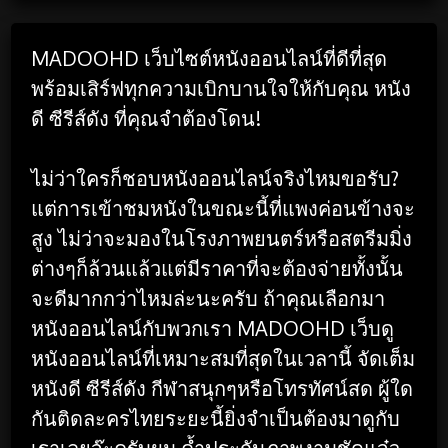
MADOOHD เว็บไซต์หนังออนไลน์ที่ดีที่สุด
พร้อมเสิร์ฟทุกความเบิกบานใจให้กับคุณ หนัง
ดี ซีรีส์ดัง ที่คุณจำต้องโดน!
ไม่ว่าใครก็ชอบหนังออนไลน์จริงไหมขอรับ?
แต่การเข้าชมหนังในขณะนี้ที่แพงค่อนข้างจะ
สูง ไม่ว่าจะมองในโรงภาพยนตร์หรือสตรีมมิ่ง
ต่างๆก็ล้วนแล้วแต่มีราคาที่จะต้องจ่ายทั้งนั้น
จะดีมากกว่าไหมล่ะนะครับ ถ้าคุณเลือกมา
หนังออนไลน์กับพวกเรา MADOOHD เว็บดู
หนังออนไลน์ที่เหมาะสมที่สุดในเวลานี้ จัดเต็ม
หนังดี ซีรีส์ดัง กีฬาสนุกๆหรือโทรทัศน์สด ผู้ใด
กันติดละครไทยระยะนี้ยิ่งจำเป็นต้องมาดูกับ
เราเลยจ๊ะครับผม ค้ำประกันภาพงามชัดแจ๋ว