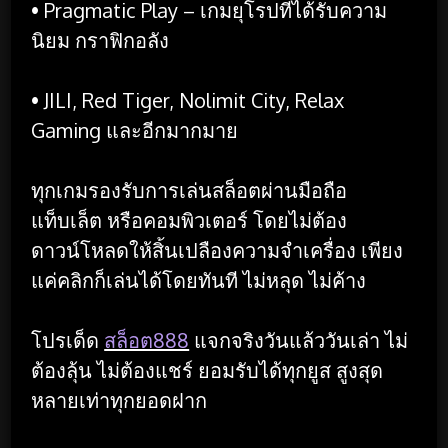
• Pragmatic Play – เกมยุโรปที่ได้รับความ
นิยม กราฟิกอลัง
• JILI, Red Tiger, Nolimit City, Relax
Gaming และอีกมากมาย
ทุกเกมรองรับการเล่นสล็อตผ่านมือถือ
แท็บเล็ต หรือคอมพิวเตอร์ โดยไม่ต้อง
ดาวน์โหลดให้สิ้นเปลืองความจำเครื่อง เพียง
แค่คลิกก็เล่นได้โดยทันที ไม่หลุด ไม่ค้าง
โปรเด็ด
สล็อต888
แจกจริงวันแล้ววันเล่า ไม่
ต้องลุ้น ไม่ต้องแชร์ ยอมรับได้ทุกยูส สูงสุด
หลายเท่าทุกยอดฝาก