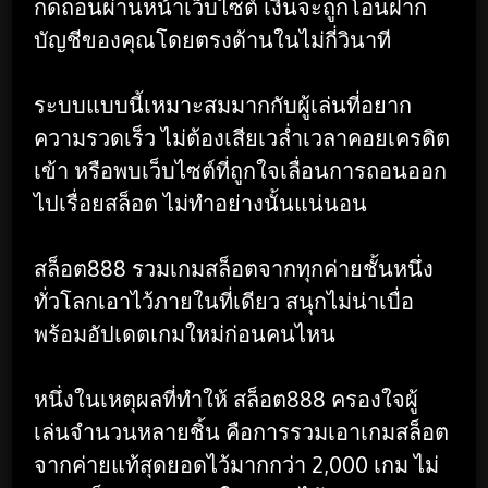
กดถอนผ่านหน้าเว็บไซต์ เงินจะถูกโอนฝาก
บัญชีของคุณโดยตรงด้านในไม่กี่วินาที
ระบบแบบนี้เหมาะสมมากกับผู้เล่นที่อยาก
ความรวดเร็ว ไม่ต้องเสียเวล่ำเวลาคอยเครดิต
เข้า หรือพบเว็บไซต์ที่ถูกใจเลื่อนการถอนออก
ไปเรื่อยสล็อต ไม่ทำอย่างนั้นแน่นอน
สล็อต888 รวมเกมสล็อตจากทุกค่ายชั้นหนึ่ง
ทั่วโลกเอาไว้ภายในที่เดียว สนุกไม่น่าเบื่อ
พร้อมอัปเดตเกมใหม่ก่อนคนไหน
หนึ่งในเหตุผลที่ทำให้ สล็อต888 ครองใจผู้
เล่นจำนวนหลายชิ้น คือการรวมเอาเกมสล็อต
จากค่ายแท้สุดยอดไว้มากกว่า 2,000 เกม ไม่