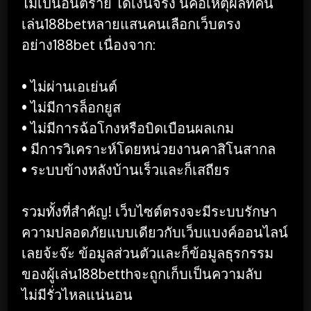
ไม่เป็นอันตราย ได้เงินจริง นี่คือเหตุผลที่คน
เล่น188betหลายแสนคนเลือกเว็บตรง
อย่าง188bet เนื่องจาก:
• ไม่ผ่านเอเย่นต์
• ไม่มีการล็อกยูส
• ไม่มีการฉ้อโกงหรือบิดเบือนผลเกม
• มีการวิเคราะห์โดยหน่วยงานคาสิโนสากล
• ระบบข้างหลังบ้านเร็วและก็เสถียร
รวมทั้งที่สำคัญ! เว็บไซต์ตรงจะมีระบบรักษา
ความปลอดภัยแบบเดียวกับเว็บแบงค์ออนไลน์
เลยจ้ะจ๊ะ ข้อมูลส่วนตัวและก็ข้อมูลธุรกรรม
ของผู้เล่น188betthจะถูกเก็บเป็นความลับ
ไม่มีรั่วไหลแน่นอน