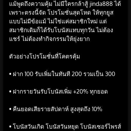
แม้พูดถึงความคุ้ม ไม่มีใครกล้าสู้ jinda888 ได้
เพราะตรงนี้จัด โปรโมชั่นสุดโหด ให้ทุกยูส
แบบไม่มีข้อแม้ ไม่ใช่แค่สมาชิกใหม่ แต่
สมาชิกเดิมก็ได้รับโบนัสแทบทุกวัน ไม่ต้อง
แชร์ ไม่ต้องทำกิจกรรมให้ยุ่งยาก
ตัวอย่างโปรโมชั่นที่โคตรคุ้ม
• ฝาก 100 รับเพิ่มในทันที 200 รวมเป็น 300
• ฝากรายวันรับโบนัสเพิ่ม +20% ทุกยอด
• คืนยอดเสียรายสัปดาห์ สูงสุดถึง 10%
• โบนัสวันเกิด โบนัสวันหยุด โบนัสเซอร์ไพรส์