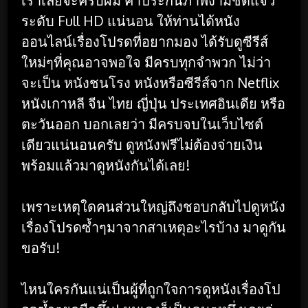
ระดับ Full HD แน่นอน ให้ท่านได้หนัง
ออนไลน์เรื่องโปรดที่อยากมอง ได้รับดูซีรีส์
ใหม่ๆที่คุณอาจพอใจ มีครบทุกจำพวก ไม่ว่า
จะเป็น หนังชนโรง หนังหรือซีรีส์จาก Netflix
หนังเกาหลี จีน ไทย ญี่ปุ่น ประเทศอินเดีย หรือ
ตะวันออก บอกเลยว่า มีครบจบในเว็บไซต์
เดียวแน่นอนครับ ดูหนังฟรีไม่ต้องจ่ายเงิน
พร้อมแล้วมาดูหนังกันได้เลย!
เพราะเหตุใดคนส่วนใหญ่ถึงชอบกลับไปดูหนัง
เรื่องโปรดซ้ำๆมาจากสาเหตุอะไรบ้าง มาดูกัน
ขอรับ!
ไหนใครกันแน่เป็นผู้ที่ถูกใจการดูหนังเรื่องโป