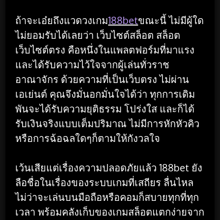
ถ้าจะเอ๋ยถึงแวดวงเกม
188bet
ขณะนี้ ไม่มีผู้ใด
ไม่ยอมรับได้เลยว่า เว็บไซต์สล็อต สล็อต
เว็บไซต์ตรง คือหนึ่งในแพลตฟอร์มที่มาแรง
และได้รับความไว้ใจจากผู้เล่นทั่วราช
อาณาจักร ด้วยความที่เป็นเว็บตรง ไม่ผ่าน
เอเย่นต์ คุณจึงมั่นอกมั่นใจได้ว่า ทุกการเดิม
พันจะได้รับความยุติธรรม โปร่งใส และก็ได้
รับเงินจริงแบบเต็มปริมาณ ไม่มีการหักหัวคิว
หรือการฉ้อฉลใดๆก็ตามให้กังวลใจ
เว้นเสียแต่เรื่องความปลอดภัยแล้ว 188bet ยัง
ลือชื่อในเรื่องของระบบเกมที่เสถียร ลื่นไหล
ไม่ว่าจะเล่นบนมือถือหรือคอมก็สบายทุกที่ทุก
เวลา พร้อมคลังเก็บของเกมสล็อตแตกง่ายจาก