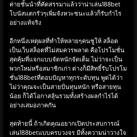
ค่ายชั้นนำที่คัดสรรมาแล้วว่าน่าเล่น188bet
โบนัสแตกรัวๆเพิ่มจังหวะชนะแล้วก็รับกำไร
อย่างแท้จริง
อีกหนึ่งเหตุผลที่ทำให้หลายๆคนชูให้ สล็อต
เป็นเว็บสล็อตที่ไม่สมควรพลาด คือโปรโมชั่น
สุดคุ้มที่แจกแบบจัดหนักจัดเต็ม ไม่ว่าจะเป็น
พวกใหม่หรือสมาชิกเก่า ต่างก็มีสิทธิ์รับโปรโม
ชั่น188betที่ตอบปัญหาทุกระดับทุน พูดได้ว่า
ไม่ว่าคุณจะเป็นสายปั่นทุนหนัก หรือสายทุน
น้อย ก็ได้โอกาสลุ้นรวมทั้งสร้างผลกำไรได้
อย่างเสมอภาคกัน
สุดท้ายนี้ ถ้าเกิดคุณอยากเปิดประสบการณ์
เล่น188betแบบครบวงจร มีทั้งความน่าวางใจ