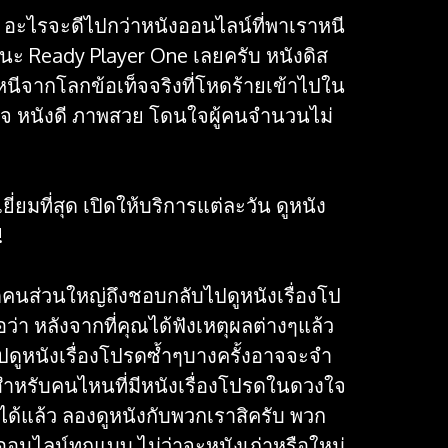
ด อะไรจะดีไปกว่าหนังออนไลน์ที่พาเราหนี
้แนะ Ready Player One เลยครับ หนังดิส
นีจากโลกข้อเท็จจริงที่โหดร้ายเข้าไปใน
ใจ หนังดี ภาพสวย โดนใจผู้คนจำนวนไม่
ยมที่สุด เปิดให้บริการแต่ละวัน ดูหนัง
!
ดคนส่วนใหญ่ถึงชอบกลับไปดูหนังเรื่องโป
่า หลังจากที่คุณได้ฟังเหตุผลต่างๆแล้ว
ปดูหนังเรื่องโปรดซ้ำๆบางครั้งอาจจะจำ
 สำหรับคนไหนที่มีหนังเรื่องโปรดในดวงใจ
ิได้แล้ว ลองดูหนังกับพวกเราสิครับ พวก
นไลน์ทุกแบบ ไม่ว่าจะหนังเก่าหรือใหม่