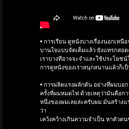
• การเรียน ดูหนังบางเรื่องนอกเหนื
บานใจแบบจัดเต็มแล้ว ยังแทรกสอดควา
เราบางทีอาจจะจำและใช้ประโยชน์ใน
การดูหนังของเราสนุกสนานแล้วก็เป็
• การผลิตแรงผลักดัน อย่างที่ผมบอก
ครั้งที่ผมหมดไฟ ด้วยเหตุว่ามันคือก
หนึ่งของผมเลยล่ะครับผม มันสร้างแ
ว่า
เคว้งคว้างเกินความจำเป็น หาตัวตน