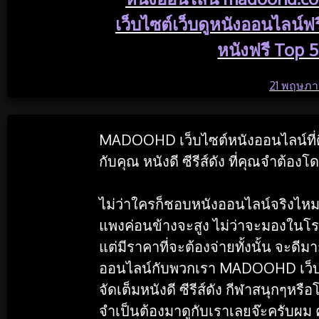
เว็บไซต์เว็บดูหนังออนไลน์ฟรี
หนังฟรี Top
Posted on
21 พฤษภ
MADOOHD เว็บไซต์หนังออนไลน์ที่ดีท
กับคุณ หนังดี ซีรีส์ดัง ที่คุณจำต้องโ
ไม่ว่าใครก็ชอบหนังออนไลน์จริงไหม
แพงค่อนข้างจะสูง ไม่ว่าจะมองในโรง
แต่มีราคาที่จะต้องจ่ายทั้งนั้น จะด
ออนไลน์กับพวกเรา MADOOHD เว็บดู
จัดเต็มหนังดี ซีรีส์ดัง กีฬาสนุกๆหรื
จำเป็นต้องมาดูกับเราเลยจ๊ะครับผม