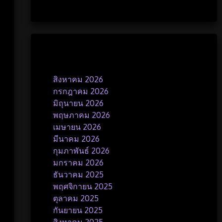
คลังเก็บ
สิงหาคม 2026
กรกฎาคม 2026
มิถุนายน 2026
พฤษภาคม 2026
เมษายน 2026
มีนาคม 2026
กุมภาพันธ์ 2026
มกราคม 2026
ธันวาคม 2025
พฤศจิกายน 2025
ตุลาคม 2025
กันยายน 2025