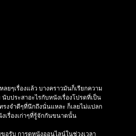
์หลยๆเรื่องแล้ว บางคราวมันก็เรียกความ
บ นับประสาอะไรกับหนังเรื่องโปรดที่เป็น
รงจำดีๆที่นึกถึงนั่นแหละ ก็เลยไม่แปลก
ื่องเก่าๆที่รู้จักกันขนาดนั้น
มขอรับ การดูหนังออนไลน์ในช่วงเวลา