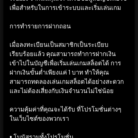
เพื่อสำหรับในการเข้าระบบและเริ่มเล่นเกม
การทำรายการฝากถอน
เมื่อลงทะเบียนเป็นสมาชิกเป็นระเบียบ
เรียบร้อยแล้ว คุณสามารถทำการฝากเงิน
เข้าไปในบัญชีเพื่อเริ่มเล่นเกมสล็อตได้ การ
ฝากเงินขั้นต่ำเพียงแค่ 1 บาท ทำให้คุณ
สามารถทดลองเล่นเกมสล็อตได้อย่างสะดวก
และไม่ต้องเสี่ยงกับเงินจำนวนไม่ใช่น้อย
ความคุ้มค่าที่คุณจะได้รับ ที่โปรโมชั่นต่างๆ
ในเว็บไซต์ของพวกเรา
• โบนัสรวมทั้งโปรโมชั่น