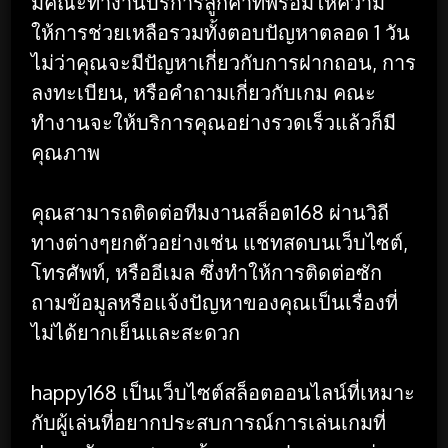
มีคณะทำงานบริการลูกค้าที่พร้อมให้ความ
ให้การช่วยเหลือรวมทั้งตอบปัญหาตลอด 1 วัน
ไม่ว่าคุณจะมีปัญหาเกี่ยวกับการฝากถอน, การ
ลงทะเบียน, หรือคำถามเกี่ยวกับเกม คณะ
ทำงานจะให้บริการคุณอย่างรวดเร็วแล้วก็มี
คุณภาพ
คุณสามารถติดต่อทีมงานสล็อต168 ผ่านวิถี
ทางต่างๆยกตัวอย่างเช่น แชทสดบนเว็บไซต์,
โทรศัพท์, หรืออีเมล ซึ่งทำให้การติดต่อซัก
ถามข้อมูลหรือแจ้งปัญหาของคุณเป็นเรื่องที่
ไม่ได้ยากเย็นและสะดวก
happy168 เป็นเว็บไซต์สล็อตออนไลน์ที่เหมาะ
กับผู้เล่นที่อยากประสบการณ์การเล่นเกมที่