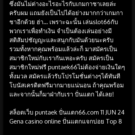
ซึ่งมันไม่ต่างอะไรอะไรกับเกมกาชาเลยล่ะ
ครับผม แถมยังเป็นไปได้อย่างมากกว่าเกมกา
ชาอีกด้วย ฮ่า… เพราะฉะนั้น เล่นslot66กับ
พวกเราเพื่อทำเงิน จำเป็นต้องเล่นอย่างมี
สติสัมปชัญญะและสนุกกับมันด้วยนะครับ
รวมทั้งหากคุณพร้อมแล้วล่ะก็ มาสมัครเป็น
สมาชิกใหม่กับเรากันเหอะครับ สมัครเป็น
สมาชิกใหม่ฟรี puntaek66ไม่ต้องจ่ายเงินใดๆ
ทั้งมวล สมัครแล้วรับโปรโมชั่นต่างๆได้ทันที
โบนัสเครดิตฟรีมากมายแน่นอน ถ้าคุณพร้อม
และจากนั้นก็มาฝ่ากับเรา ปั่นแตก ได้เลย!
สล็อตเว็บ puntaek ปั่นแตก66.com 11 JUN 24
Gena casino online ปั่นแตกแจกบ่อย Top 8