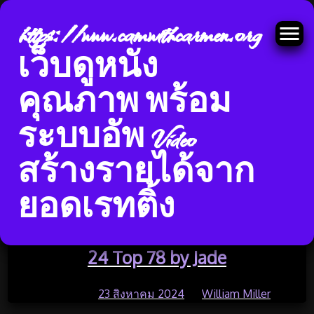
https://www.camwithcarmen.org
เว็บดูหนัง
คุณภาพ พร้อม
Skip
ระบบอัพ Video
to
หมวดหมู่:
หนังออนไลน์
content
สร้างรายได้จาก
ยอดเรทติ้ง
เครดิตฟรี168 happy168.win 7 ต.ค.
24 Top 78 by Jade
Posted on
23 สิงหาคม 2024
by
William Miller