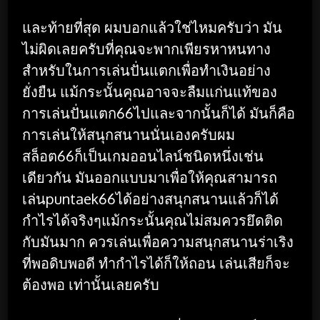
และท้ายที่สุด ผมบอกแล้วใช่ไหมครับว่า มัน
ไม่ผิดเลยครับที่คุณจะพากเพียรหาหนทาง
สำหรับในการเล่นปั่นแตกเพื่อทำเงินอย่าง
ยั่งยืน แม้กระนั้นคุณอาจจะลืมแก่นแท้ของ
การเล่นปั่นแตก66ไปและจากนั้นก็ได้ มันก็คือ
การเล่นให้สนุกสนานนั่นเองครับผม
สล็อต66ก็เป็นเกมออนไลน์ชนิดหนึ่งเช่น
เดียวกัน มันออกแบบมาเพื่อให้คุณสามารถ
เล่นpuntaek66ได้อย่างสนุกสนานแล้วก็ได้
กำไรได้จริงๆแม้กระนั้นคุณไม่สมควรยึดติด
กับมันมาก ควรเล่นเพื่อความสนุกสนานร่าเริง
ที่พอดิบพอดี ทำกำไรได้ก็ให้ถอน เล่นเสียก็จะ
ต้องพอ เท่านั้นเลยครับ