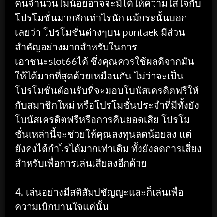
คนจำนวนไม่น้อยอาจจะมิได้ให้ความใส่ใจกับ
โปรโมชั่นมากสักเท่าไรนัก แม้กระนั้นบอก
เลยว่า โปรโมชั่นต่างๆบน puntaek มีส่วน
สำคัญอย่างมากสำหรับในการ
เอาชนะslot66ได้ ซึ่งคุณควรใช้ผลดีจากมัน
ให้ได้มากที่สุดด้วยเหมือนกัน ไม่ว่าจะเป็น
โปรโมชั่นต้อนรับที่จะมอบโบนัสเครดิตฟรีให้
กับสมาชิกใหม่ หรือโปรโมชั่นประจำที่มีทั้งยัง
โบนัสเครดิตฟรีหรือการคืนยอดเสีย โปรโม
ชั่นเหล่านี้จะช่วยให้คุณลงทุนลดน้อยลง แต่
ยังคงได้กำไรได้มากเท่าเดิม ทั้งยังลดการเสี่ยง
สำหรับเพื่อการเล่นเสียลงอีกด้วย
4. เล่นอย่างมีสติสัมปชัญญะและก็เล่นเพื่อ
ความเบิกบานใจแค่นั้น