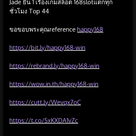
Jade ยืน 1 เรื่องเกมสล็อต 168slotแตกทุก
ชั่วโมง Top 44
ขอขอบพระคุณreference
happy168
https://bit.ly/happy168-win
https://rebrand.ly/happy168-win
https://wow.in.th/happy168-win
https://cutt.ly/Wevqx7oC
https://t.co/5xKXDA1vZc