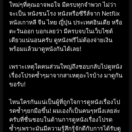
ใหม่ๆที่คุณอาจพอใจ มีครบทุกจำพวก ไม่ว่า
จะเป็น หนังชนโรง หนังหรือซีรีส์จาก Netflix
หนังเกาหลี จีน ไทย ญี่ปุ่น ประเทศอินเดีย หรือ
ตะวันออก บอกเลยว่า มีครบจบในเว็บไซต์
เดียวแน่นอนครับ ดูหนังฟรีไม่ต้องจ่ายเงิน
พร้อมแล้วมาดูหนังกันได้เลย!
เพราะเหตุใดคนส่วนใหญ่ถึงชอบกลับไปดูหนัง
เรื่องโปรดซ้ำๆมาจากสาเหตุอะไรบ้าง มาดูกัน
ขอรับ!
ไหนใครกันแน่เป็นผู้ที่ถูกใจการดูหนังเรื่องโป
รดซ้ำๆยกมือขึ้น! ผมเองก็เป็นคนๆหนึ่งเลยล่ะ
ครับที่ชื่นชอบในด้านการดูหนังเรื่องโปรด
ซ้ำๆเพราะมันมีความรู้สึกรู้จักดีกับการได้รับดู