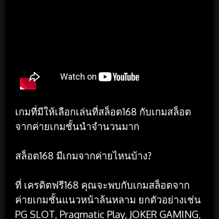
เกมที่มีให้เลือกเล่นที่สล็อต168 กับเกมสล็อต
จากค่ายเกมชั้นนำจำนวนมาก
สล็อต168 มีเกมจากค่ายไหนบ้าง?
ที่ เครดิตฟรี168 คุณจะพบกับเกมสล็อตจาก
ค่ายเกมชั้นแนวหน้าล้นหลาม ยกตัวอย่างเช่น
PG SLOT, Pragmatic Play, JOKER GAMING,