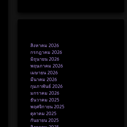
คลังเก็บ
สิงหาคม 2026
กรกฎาคม 2026
มิถุนายน 2026
พฤษภาคม 2026
เมษายน 2026
มีนาคม 2026
กุมภาพันธ์ 2026
มกราคม 2026
ธันวาคม 2025
พฤศจิกายน 2025
ตุลาคม 2025
กันยายน 2025