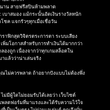
าน สายฟรีสปินห้ามพลาด
 เบาสมอง แม้กระนั้นอัดเงินรางวัลหนัก
ชค แจกรัวๆทุกเมื่อเชื่อวัน
ับกราฟิกสุดวิจิตรตระการตา ระบบเสียง
ใจ เพิ่มโอกาสสำหรับการทำเงินได้มากกว่า
ดลองถูก เนื่องจากว่าทุกเกมสล็อตใน
มาแล้วว่าน่าเล่นจริง
่คุณไม่ควรพลาด ถ้าอยากปังแบบไม่ต้องพึ่ง
ไม่มีผู้ใดไม่ยอมรับได้เลยว่า เว็บไซต์
ในแพลตฟอร์มที่มาแรงและได้รับความไว้ใจ
ี่เป็นเว็บตรง ไม่ผ่านเอเย่นต์ คุณจึงมั่น