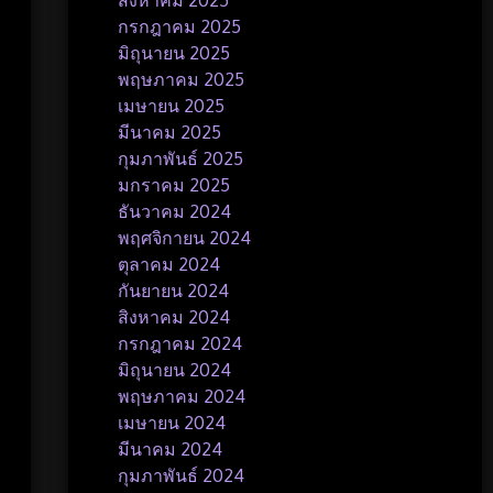
สิงหาคม 2025
กรกฎาคม 2025
มิถุนายน 2025
พฤษภาคม 2025
เมษายน 2025
มีนาคม 2025
กุมภาพันธ์ 2025
มกราคม 2025
ธันวาคม 2024
พฤศจิกายน 2024
ตุลาคม 2024
กันยายน 2024
สิงหาคม 2024
กรกฎาคม 2024
มิถุนายน 2024
พฤษภาคม 2024
เมษายน 2024
มีนาคม 2024
กุมภาพันธ์ 2024