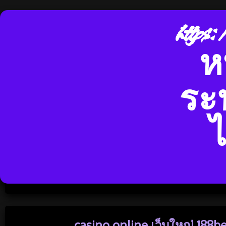
https
ห
ระบ
Skip
ไ
to
หมวดหมู่:
เ
content
เกมสล็อตมือถือ
casino online เว็บใหญ่ 188be