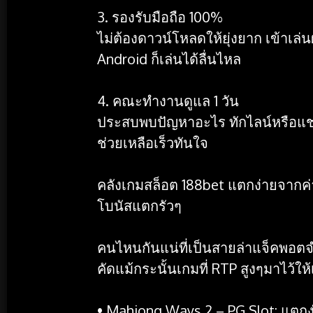
3. รองรับมือถือ 100%
ไม่ต้องดาวน์โหลดให้ยุ่งยาก เข้าเล่
Android ก็เล่นได้ลื่นไหล
4. คณะทำงานดูแล 1 วัน
ประสบพบปัญหาอะไร ทักไลน์หรือแชทส
ช่วยเหลือเร็วทันใจ
คลังเกมสล็อต 188bet แตกง่ายจากค่าย
โบนัสแตกรัวๆ
คนไหนกันแน่ที่เป็นสายล่าแจ็คพอตจำ
คัดแม้กระนั้นเกมที่ RTP สูงๆมาไว้ให้
• Mahjong Ways 2 – PG Slot: แตก