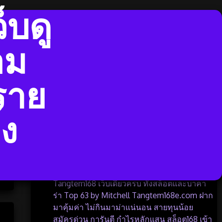
เว็บดู
อม
งราย
ค้นหา
้ง
สำหรับ:
เรื่องล่าสุด
Tangtem168 เว็บเดียวครบ ทั้งสล็อตและบาคา
ร่า Top 63 by Mitchell Tangtem168e.com ฝาก
มาคุ้มค่า ไม่กินมาม่าแน่นอน สายทุนน้อย
สมัครด่วน การันตี กำไรหลักแสน สล็อต168 เข้า