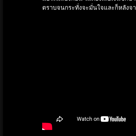
ตราบจนกระทั่งจะมั่นใจและก็หลังจาก