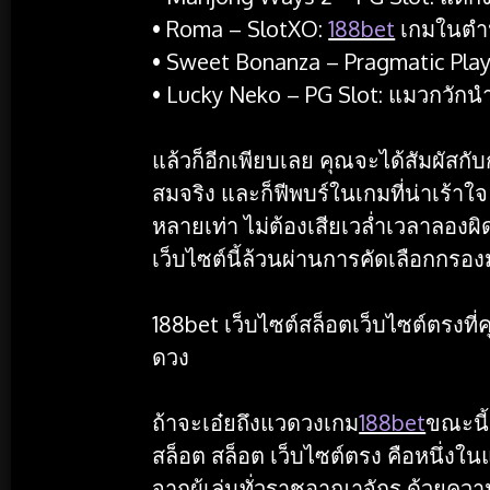
• Roma – SlotXO:
188bet
เกมในตำน
• Sweet Bonanza – Pragmatic Play:
• Lucky Neko – PG Slot: แมวกวักนำโ
แล้วก็อีกเพียบเลย คุณจะได้สัมผัสก
สมจริง และก็ฟีพบร์ในเกมที่น่าเร้า
หลายเท่า ไม่ต้องเสียเวล่ำเวลาลองผิ
เว็บไซต์นี้ล้วนผ่านการคัดเลือกกรอง
188bet เว็บไซต์สล็อตเว็บไซต์ตรงที
ดวง
ถ้าจะเอ๋ยถึงแวดวงเกม
188bet
ขณะนี้ 
สล็อต สล็อต เว็บไซต์ตรง คือหนึ่ง
จากผู้เล่นทั่วราชอาณาจักร ด้วยความท