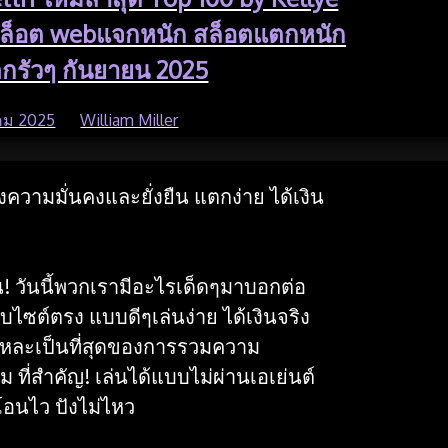
 สล็อต webแจกหนัก สล็อตแตกหนัก
ตกรัวๆ กันยายน 2025
าคม 2025
by
William Miller
งความมั่นคงและยั่งยืน แตกง่าย ได้เงิน
คน! วันนี้พวกเรามีอะไรเด็ดๆมาบอกต่อ
บไซต์ตรง แบบดีๆเล่นง่าย ได้เงินจริง
่แหละเป็นที่สุดของการรวมความ
ม ที่สำคัญ! เล่นได้แบบไม่ผ่านเอเย่นต์
โอนไว ปังไม่ไหว