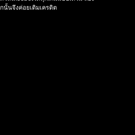
นั้นจึงค่อยเติมเครดิต