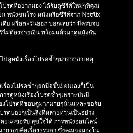
ปรดที่อยากมอง ได้รับดูซีรีส์ใหม่ๆที่คุณ
น หนังชนโรง หนังหรือซีรีส์จาก Netflix
ินเดีย หรือตะวันออก บอกเลยว่า มีครบจบ
ีไม่ต้องจ่ายเงิน พร้อมแล้วมาดูหนังกัน
ไปดูหนังเรื่องโปรดซ้ำๆมาจากสาเหตุ
งเรื่องโปรดซ้ำๆยกมือขึ้น! ผมเองก็เป็น
นการดูหนังเรื่องโปรดซ้ำๆเพราะมันมี
งเรื่องโปรดที่ชอบดูมากมายๆนั่นแหละขอรับ
ปรดบ่อยๆเป็นสิ่งที่หลายท่านเป็นอย่าง
รเลยนะขอรับ สุขใจได้ การหนังออนไลน์
มายรอบคือเรื่องธรรดา ซึ่งคุณจะมองใน