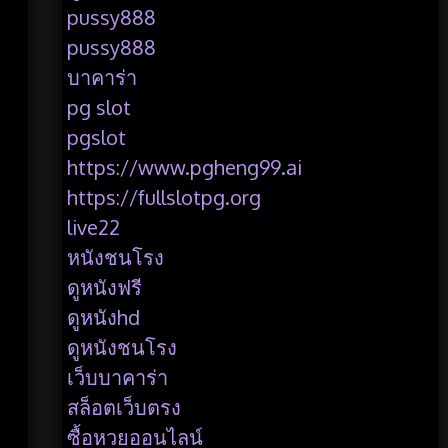
pussy888
pussy888
บาคาร่า
pg slot
pgslot
https://www.pgheng99.ai
https://fullslotpg.org
live22
หนังชนโรง
ดูหนังฟรี
ดูหนังhd
ดูหนังชนโรง
เว็บบาคาร่า
สล็อตเว็บตรง
ซื้อหวยออนไลน์