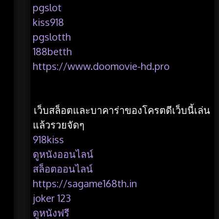
pgslot
kiss918
pgslotth
188betth
https://www.doomovie-hd.pro
เว็บสล็อตและบาคาร่าของโครตดีเว็บนี้เล่น
แล้วรวยจัดๆ
918kiss
ดูหนังออนไลน์
สล็อตออนไลน์
https://sagame168th.in
joker 123
ดูหนังฟรี