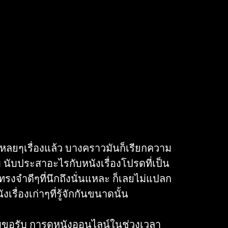
์หลยๆเรื่องแล้ว บางคราวมันก็เรียกความ
บ นับประสาอะไรกับหนังเรื่องโปรดที่เป็น
รงจำดีๆที่นึกถึงนั่นแหละ ก็เลยไม่แปลก
ื่องเก่าๆที่รู้จักกันขนาดนั้น
มขอรับ การดูหนังออนไลน์ในช่วงเวลา