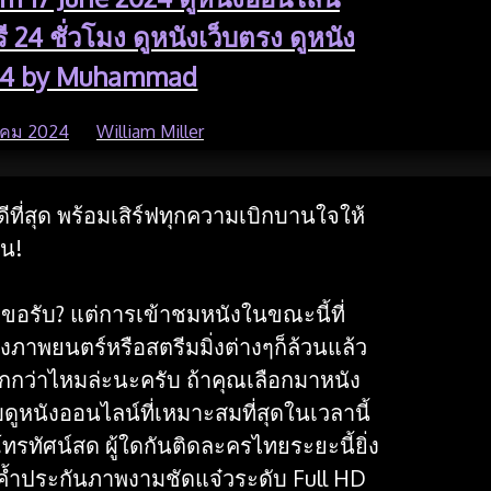
 24 ชั่วโมง ดูหนังเว็บตรง ดูหนัง
 54 by Muhammad
าคม 2024
by
William Miller
ี่สุด พร้อมเสิร์ฟทุกความเบิกบานใจให้
ดน!
ขอรับ? แต่การเข้าชมหนังในขณะนี้ที่
ภาพยนตร์หรือสตรีมมิ่งต่างๆก็ล้วนแล้ว
ีมากกว่าไหมล่ะนะครับ ถ้าคุณเลือกมาหนัง
หนังออนไลน์ที่เหมาะสมที่สุดในเวลานี้
อโทรทัศน์สด ผู้ใดกันติดละครไทยระยะนี้ยิ่ง
 ค้ำประกันภาพงามชัดแจ๋วระดับ Full HD