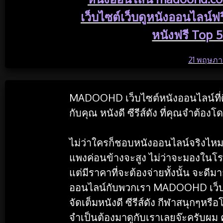
เว็บไซต์เว็บดูหนังออนไลน์ฟรี
หนังฟรี Top
Posted on
21 พฤษภ
MADOOHD เว็บไซต์หนังออนไลน์ที่ดีท
กับคุณ หนังดี ซีรีส์ดัง ที่คุณจำต้องโ
ไม่ว่าใครก็ชอบหนังออนไลน์จริงไหม
แพงค่อนข้างจะสูง ไม่ว่าจะมองในโรง
แต่มีราคาที่จะต้องจ่ายทั้งนั้น จะด
ออนไลน์กับพวกเรา MADOOHD เว็บดู
จัดเต็มหนังดี ซีรีส์ดัง กีฬาสนุกๆหรื
จำเป็นต้องมาดูกับเราเลยจ๊ะครับผม