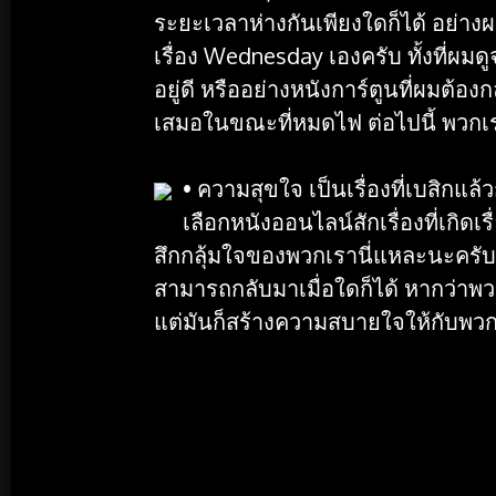
ระยะเวลาห่างกันเพียงใดก็ได้ อย่างผม
เรื่อง Wednesday เองครับ ทั้งที่ผมด
อยู่ดี หรืออย่างหนังการ์ตูนที่ผมต้อ
เสมอในขณะที่หมดไฟ ต่อไปนี้ พวก
• ความสุขใจ เป็นเรื่องที่เบสิกแล
เลือกหนังออนไลน์สักเรื่องที่เกิด
สึกกลุ้มใจของพวกเรานี่แหละนะครับ 
สามารถกลับมาเมื่อใดก็ได้ หากว่า
แต่มันก็สร้างความสบายใจให้กับพวกเ