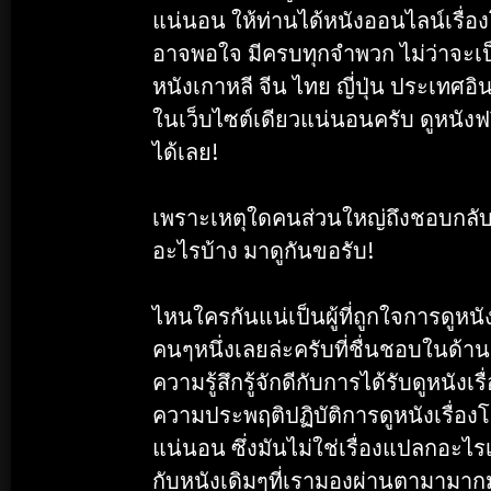
แน่นอน ให้ท่านได้หนังออนไลน์เรื่องโ
อาจพอใจ มีครบทุกจำพวก ไม่ว่าจะเป็
หนังเกาหลี จีน ไทย ญี่ปุ่น ประเทศอ
ในเว็บไซต์เดียวแน่นอนครับ ดูหนังฟร
ได้เลย!
เพราะเหตุใดคนส่วนใหญ่ถึงชอบกลับ
อะไรบ้าง มาดูกันขอรับ!
ไหนใครกันแน่เป็นผู้ที่ถูกใจการดูหนั
คนๆหนึ่งเลยล่ะครับที่ชื่นชอบในด้า
ความรู้สึกรู้จักดีกับการได้รับดูหนั
ความประพฤติปฏิบัติการดูหนังเรื่องโ
แน่นอน ซึ่งมันไม่ใช่เรื่องแปลกอะไ
กับหนังเดิมๆที่เรามองผ่านตามามาก