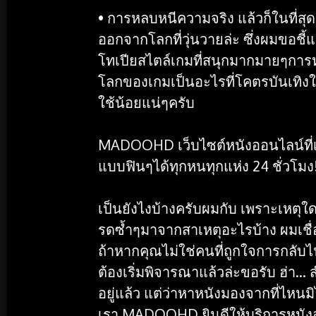
• การหลบหนีความจริง แล้วก็ในที่สุ
ออกจากโลกที่วุ่นวายล่ะ ซึ่งผมขอชี
โทเปียสไตล์เกมที่สนุกมากมายๆการห
โลกของเกมเป็นอะไรที่โคตรบันเทิง
ใช้น้อยแน่ๆครับ
MADOOHD เว็บไซต์หนังออนไลน์ที่เยี่
แบบฟินๆได้ทุกหนทุกแห่ง 24 ชั่วโมง
เป็นยังไงบ้างครับผมกับ เพราะเหตุใ
รดซ้ำๆมาจากสาเหตุอะไรบ้าง ผมเชื่อว
ถ้าหากคุณไม่ใช่คนที่ถูกใจการกลับไ
ต้องเริ่มพิจารณาแล้วล่ะขอรับ ฮ่า…
อยู่แล้ว แต่ว่าหาหนังมองจากที่ไหนม
เรา MADOOHD ยินดีให้บริการหนังออ