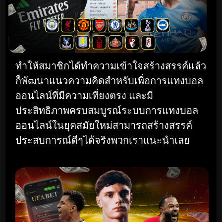
ทำให้สมาชิกได้ทำความเข้าใจสร้างสรรค์แล้ว
ก็พัฒนาแนวความคิดสำหรับเพื่อการแทงบอล
ออนไลน์ที่มีความเที่ยงตรง และมี
ประสิทธิภาพครบสมบูรณ์ระบบการแทงบอล
ออนไลน์ในยุคสมัยใหม่สามารถสร้างสรรค์
ประสบการณ์ดีๆได้จริงพวกเราแนะนำเลย