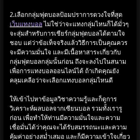
2.เลือกกลุ่มฟุตบอลป้อมปราการดวงใจที่สุด
เว็บแทงบอล
ไม่ใช่ว่าจะแทงกลุ่มไหนก็ได้มั่วๆ
จะสุ่มสำหรับการเชียร์กลุ่มฟุตบอลได้ตามใจ
ชอบ แต่ว่าข้อเท็จจริงแล้ววิธีการเป็นคุณควร
จะมีความมั่นใจ และมีเนื้อหาสาระเกี่ยวกับ
กลุ่มฟุตบอลกลุ่มนั้นก่อน ถึงจะลงไปในสนาม
เพื่อการแทงบอลออนไลน์ได้ ถ้าเกิดคุณยัง
คลุมเคลือว่าจะเลือกแทงบอลกลุ่มไหนดี
ให้เข้าไปหาข้อมูลวิชาความรู้และก็ดูการ
วิเคราะห์ผลบอลจากเซียนบอล รวมทั้งเรารู
ก่อน เพื่อทำให้ท่านมีความมั่นใจและความ
เชื่อมั่นได้ว่าคุณจะได้รับสมรรถนะและความ
คุ้มค่าอย่างสม่ำเสมอ และก็มีความเข้าใจเกี่ยว