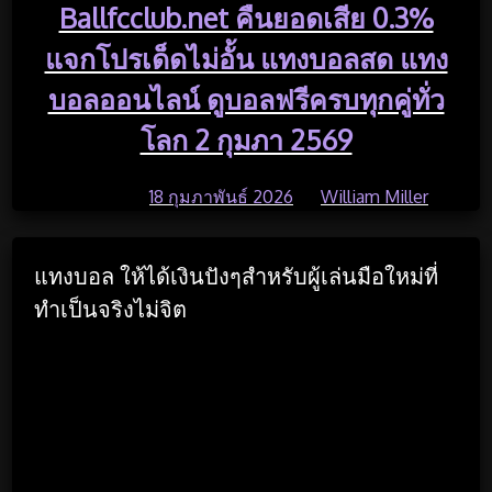
Ballfcclub.net คืนยอดเสีย 0.3%
แจกโปรเด็ดไม่อั้น แทงบอลสด แทง
บอลออนไลน์ ดูบอลฟรีครบทุกคู่ทั่ว
โลก 2 กุมภา 2569
Posted on
18 กุมภาพันธ์ 2026
by
William Miller
แทงบอล ให้ได้เงินปังๆสำหรับผู้เล่นมือใหม่ที่
ทำเป็นจริงไม่จิต