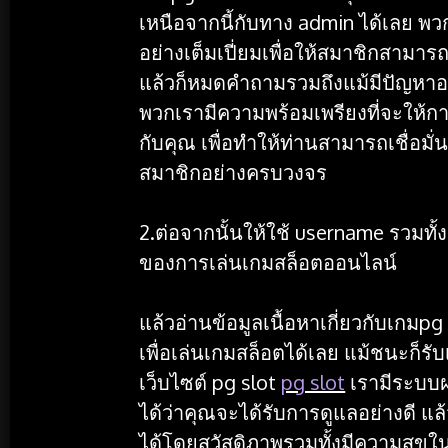
เหนือจากนี้กับทาง admin ได้เลย พว
อย่างเต็มเปี่ยมเพื่อให้สมาชิกสามา
แล้วก็หมดคำถามรวมถึงแม้มีปัญหาอะไ
พวกเรามีความพร้อมเพรียงที่จะให้ก
กับคุณ เพื่อทำให้ท่านสามารถเชื่อ
สมาชิกอย่างครบวงจร
2.ต่อจากนั้นให้ใช้ username รวมทั้
ของการเล่นเกมสล็อตออนไลน์
แล้วอ่านข้อมูลเนื้อหาเกี่ยวกับเกมpg
เพื่อเล่นเกมสล็อตได้เลย แม้ชนะก็รับเ
เว็บไซต์ pg slot
pg slot
เรามีระบบฝา
ได้ว่าคุณจะได้รับการดูแลอย่างดี 
ได้โดยสวัสดิภาพรวมทั้งมีความสุขในก