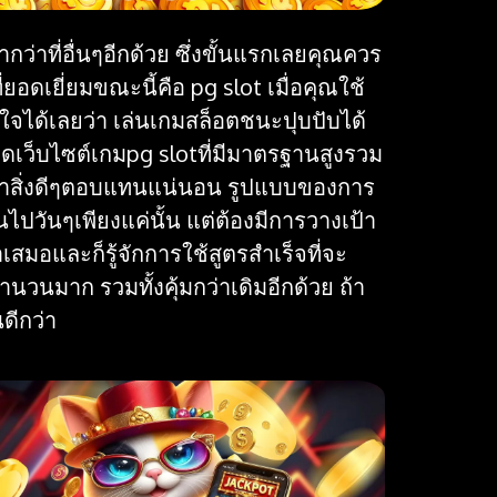
่ากว่าที่อื่นๆอีกด้วย ซึ่งขั้นแรกเลยคุณควร
่ยอดเยี่ยมขณะนี้คือ pg slot เมื่อคุณใช้
่นใจได้เลยว่า เล่นเกมสล็อตชนะปุบปับได้
ยอดเว็บไซต์เกมpg slotที่มีมาตรฐานสูงรวม
แต่ว่าสิ่งดีๆตอบแทนแน่นอน รูปแบบของการ
นไปวันๆเพียงแค่นั้น แต่ต้องมีการวางเป้า
เสมอและก็รู้จักการใช้สูตรสำเร็จที่จะ
นวนมาก รวมทั้งคุ้มกว่าเดิมอีกด้วย ถ้า
ดีกว่า