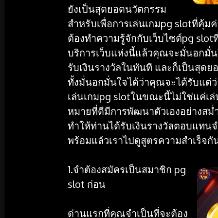
ยังเป็นสุดยอดนวัตกรรม
สำหรับเพื่อการเล่นเกมpg slotที่คุ้มค
ต้องทำความรู้จักกับเว็บไซต์pg slotที
บริการเว็บแห่งนี้แล้วคุณจะมั่นอกมั
รับเงินรางวัลในทันที และก็เป็นสุด
ทั้งมั่นอกมั่นใจได้ว่าคุณจะได้รับ
เล่นเกมpg slotในขณะนี้ไม่ใช่แค่เล่
หมายที่ดีมีการพัฒนาตัวเองอย่างสม่ำ
ทำให้ท่านได้รับเงินรางวัลตอบแทนจำ
พร้อมแล้วเราไปดูสูตรความสำเร็จกัน
1.จำต้องสมัครเป็นสมาชิก pg
slot ก่อน
ด่านแรกที่คุณจำเป็นที่จะต้อง