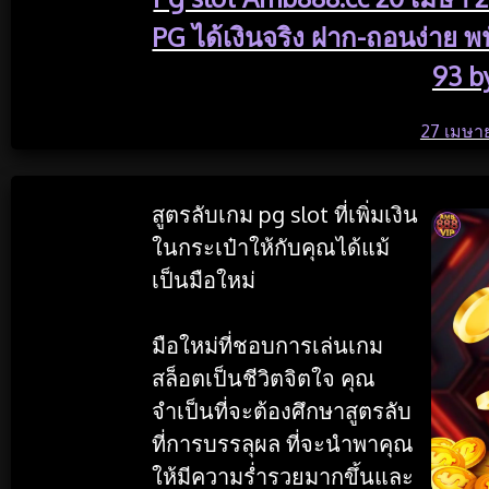
PG ได้เงินจริง ฝาก-ถอนง่าย พ
93 b
Posted on
27 เมษา
สูตรลับเกม pg slot ที่เพิ่มเงิน
ในกระเป๋าให้กับคุณได้แม้
เป็นมือใหม่
มือใหม่ที่ชอบการเล่นเกม
สล็อตเป็นชีวิตจิตใจ คุณ
จำเป็นที่จะต้องศึกษาสูตรลับ
ที่การบรรลุผล ที่จะนำพาคุณ
ให้มีความร่ำรวยมากขึ้นและ