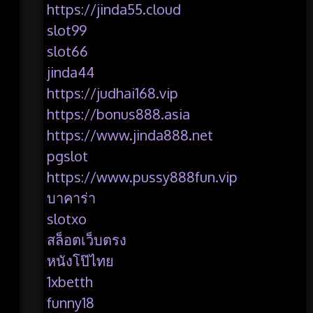
https://jinda55.cloud
slot99
slot66
jinda44
https://judhai168.vip
https://bonus888.asia
https://www.jinda888.net
pgslot
https://www.pussy888fun.vip
บาคาร่า
slotxo
สล็อตเว็บตรง
หนังโป๊ไทย
1xbetth
funny18