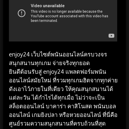
enjoy24 เว็บไซต์พนันออนไลน์ครบวงจร
สนุกสนานทุกเกม จ่ายจริงทุกยอด
ยินดีต้อนรับสู่ enjoy24 แพลตฟอร์มพนัน
ออนไลน์สมัยใหม่ ที่รวมทุกเกมฮิตจากทุกค่าย
ดังเอาไว้ภายในที่เดียว ให้คุณสนุกสนานได้
แต่ละวัน ได้กำไรได้ทุกเมื่อ ไม่ว่าจะเป็น
สล็อตออนไลน์ บาคาร่า คาสิโนสด พนันบอล
ออนไลน์ เกมยิงปลา หรือหวยออนไลน์ ที่นี่คือ
ศูนย์รวมความสนุกสนานที่ครบถ้วนที่สุด