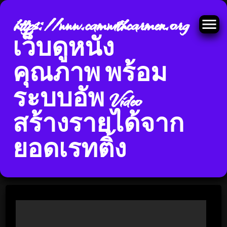
https://www.camwithcarmen.org
เว็บดูหนัง
คุณภาพ พร้อม
Skip
ระบบอัพ Video
Enjoy24 5 September enjoy24
to
content
สร้างรายได้จาก
สมัคร แตกง่ายทุกค่ายคาสิโนสด
ระบบออโต้ Top 46 by Alfredo
ยอดเรทติ้ง
Posted on
25 พฤษภาคม 2025
by
William Miller