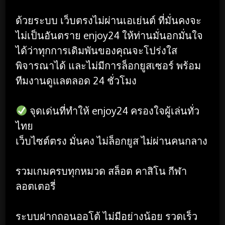
ด้วยระบบ เว็บตรงไม่ผ่านเอเย่นต์ ที่มั่นคงจะ
ไม่เป็นอันตราย enjoy24 ให้ท่านมั่นอกมั่นใจ
ได้ว่าทุกการเดิมพันของคุณจะโปร่งใส
พิจารณาได้ และไม่มีการล็อกยูสเซอร์ พร้อม
ทีมงานดูแลตลอด 24 ชั่วโมง
จุดเด่นที่ทำให้ enjoy24 ครองใจผู้เล่นทั่ว
ไทย
เว็บไซต์ตรง มั่นคง ไม่ล็อกยูส ไม่ผ่านคนกลาง
รวมเกมครบทุกหมวด สล็อต คาสิโน กีฬา
ลอตเตอรี่
ระบบฝากถอนออโต้ ไม่มีอย่างน้อย รวดเร็ว