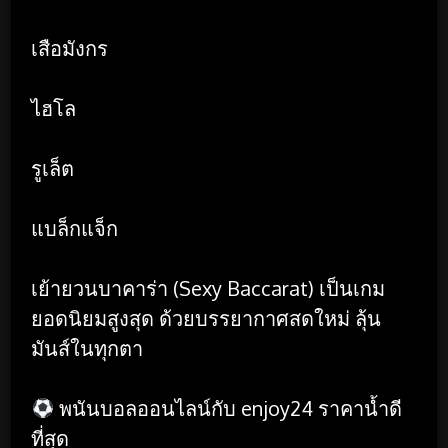
เสือมังกร
ไฮโล
รูเล็ต
แบล็กแจ็ก
เย้ายวนบาคาร่า (Sexy Baccarat) เป็นเกม
ยอดนิยมสูงสุด ด้วยบรรยากาศสดใหม่ ลุ้น
มันส์ในทุกตา
พนันบอลออนไลน์กับ enjoy24 ราคาน้ำดี
ที่สุด