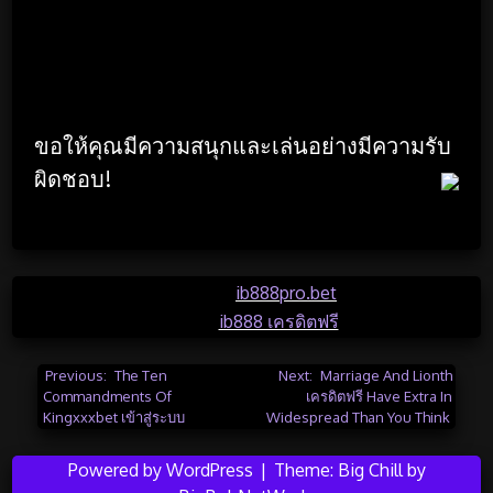
ฟุตบอล (Soccer/Football Betting)
: การเดิมพัน
ฟุตบอลมีหลายแบบ เช่น การเดิมพันผลแมตช์, การ
เดิมพันประตูรวม ฯลฯ ควรศึกษาข้อมูลทีมและรูป
แบบการแข่งขันเพื่อเพิ่มโอกาสชนะ
ขอให้คุณมีความสนุกและเล่นอย่างมีความรับ
ผิดชอบ!
Posted in
ib888pro.bet
Tagged
ib888 เครดิตฟรี
แนะแนว
Previous:
The Ten
Next:
Marriage And Lionth
Commandments Of
เครดิตฟรี Have Extra In
เรื่อง
Kingxxxbet เข้าสู่ระบบ
Widespread Than You Think
Powered by WordPress
|
Theme:
Big Chill
by