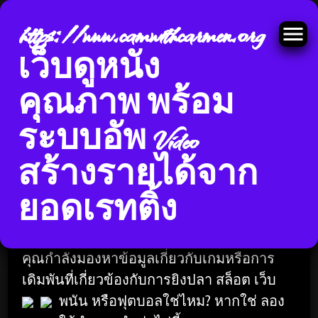
https://www.camwithcarmen.org
เว็บดูหนัง
คุณภาพ พร้อม
Skip
ระบบอัพ Video
Ib888 สมัคร 2.Zero – The
to
content
สร้างรายได้จาก
subsequent Step
ยอดเรทติ้ง
Posted on
1 เมษายน 2025
by
William Miller
คุณกำลังมองหาข้อมูลเกี่ยวกับเกมหรือการ
เดิมพันที่เกี่ยวข้องกับการยิงปลา สล็อต เว็บ
พนัน หรือฟุตบอลใช่ไหม?
หากใช่ ลอง