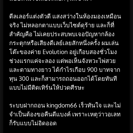
ดีลเลอร์แต่งตัวดี แสงสว่างในห้องมองเหมือน
จริง ไม่หลอกตาแบบเว็บไซต์ดุร้าย และก็ที่
สำคัญคือ ไม่เคยประสบพบเจอปัญหากล้อง
กระตุกหรือเสียงดีเลย์เลยสักหนึ่งครั้ง ผมเล่น
โต๊ะของค่าย Evolution อยู่เกือบสองชั่วโมง
ช่วงแรกแค่จะลอง แต่พอเห็นจังหวะไพ่สวย
และตามทางยาว ได้กำไรเกือบ 900 บาทจาก
ทุน 300 และก็สามารถถอนออกได้โดยทันที
แบบไม่มีติดเทิร์นให้ปวดศีรษะ
ระบบฝากถอน kingdom66 เร็วทันใจ และไม่
จำเป็นต้องขอคืนดีแบงค์ เพราะเหตุว่าวอเลท
ก็รับแบบไม่อิดออด