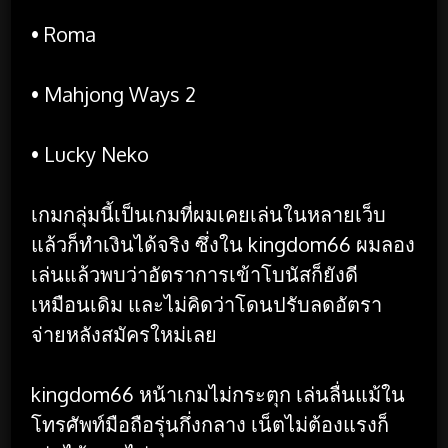
• Roma
• Mahjong Ways 2
• Lucky Neko
เกมกลุ่มนี้เป็นเกมที่ผมเคยเล่นในหลายเว็บ
แล้วก็ทำเงินได้จริง ซึ่งใน kingdom66 ผมลอง
เล่นแล้วพบว่าอัตราการเข้าโบนัสก็ยังดี
เหมือนเดิม และไม่คิดว่าโดนปรับลดอัตรา
จ่ายหลังสมัครใหม่เลย
kingdom66 หน้าเกมไม่กระตุก เล่นลื่นแม้ใน
โทรศัพท์มือถือรุ่นกึ่งกลาง เน็ตไม่ต้องแรงก็