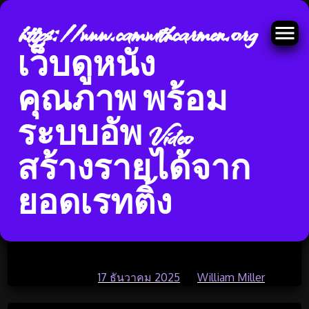
https://www.camwithcarmen.org
เว็บดูหนัง
คุณภาพ พร้อม
Skip
ระบบอัพ Video
Kingdom66 คาสิโนครบวงจร รวม
to
content
สร้างรายได้จาก
เกมไพ่ สล็อต คาสิโนสด ยิงปลา แทง
บอล ครบในที่เดียว 15 November 68
ยอดเรทติ้ง
เวปไซต์ แจกหนัก คาสิโน เว็บใหญ่
ใหม่ล่าสุด Top 70 by Deloris
Posted on
17 ธันวาคม 2025
by
William Miller