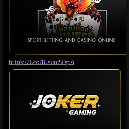
https://t.co/lUsum5Dp7i