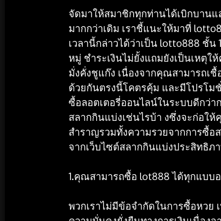
จัดมาให้สมาชิกทุกท่านได้เบิกบานแล
มากกว่าเดิม เราชี้แนะให้มาที่ lotto
เวลานี้กล่าวได้ว่าเป็น lotto888 ช
หมู่ ชำระเงินไม่ยั้งแถมยังเป็นเหตุ
มั่งคั่งชูแก๊ง เนื่องจากคุณสามารถเชื
ด้วยกันตรงนี้โคตรคุ้ม และมีโปรโมชั
ซื้อลอตเตอรี่ออนไลน์ในระบบดีกว่า
สลากกินแบ่งเช่นไรบ้า งซึ่งจะก่อใ
สำราญรวมทั้งความรวยจากการซื้อสลา
จากเว็บไซต์สลากกินแบ่งประสิทธิภ
1.คุณสามารถซื้อ lot888 ได้ทุกแบบอ
พวกเราไม่มีข้อจำกัดในการซื้อหวย เ
ความมั่นคงยั่งยืนทางการเงินเนื่อ