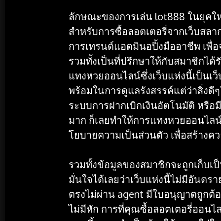
ลักษณะของการเล่น lot888 ในยุคใหม
สำหรับการซื้อลอตเตอรี่จากเว็บสลากก
การเทรนด์แอดมินอปิ้งมืออาชีพ เพื
รวมทั้งเป็นที่ปรึกษาให้กับสมาชิกไ
แทงหวยออนไลน์ซึ่งเว็บแห่งนี้เป็นเว็
พร้อมในการดูแลรังสรรค์แต่ว่าสิ่งดี
ระบบการฝากเบิกเงินอัตโนมัติ หรือ
มาก ก็เลยทำให้การแทงหวยออนไลน์ที่เ
โยบายความเป็นส่วนตัว เพื่อสร้างค
รวมทั้งข้อมูลของสมาชิกจะถูกเก็บ
มั่นใจได้เลยว่าเว็บแห่งนี้ไม่มีอันตร
ตรงไม่ผ่าน agent มีใบอนุญาตถูกต้
ไม่มีหัก การที่คุณซื้อลอตเตอรี่ออ