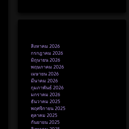
คลังเก็บ
สิงหาคม 2026
กรกฎาคม 2026
มิถุนายน 2026
พฤษภาคม 2026
เมษายน 2026
มีนาคม 2026
กุมภาพันธ์ 2026
มกราคม 2026
ธันวาคม 2025
พฤศจิกายน 2025
ตุลาคม 2025
กันยายน 2025