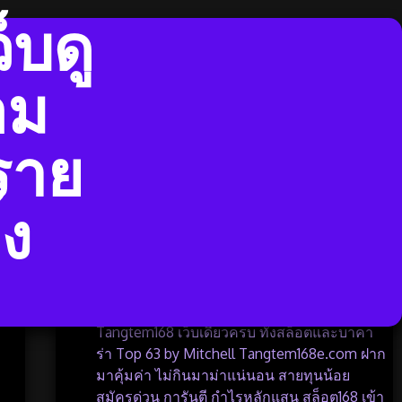
เว็บดู
อม
งราย
ค้นหา
้ง
สำหรับ:
เรื่องล่าสุด
Tangtem168 เว็บเดียวครบ ทั้งสล็อตและบาคา
ร่า Top 63 by Mitchell Tangtem168e.com ฝาก
มาคุ้มค่า ไม่กินมาม่าแน่นอน สายทุนน้อย
สมัครด่วน การันตี กำไรหลักแสน สล็อต168 เข้า