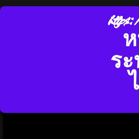
https
ห
ระบ
Skip
ไ
to
Lot888 ลอตเตอรี
content
Shasta Lot888.org
ต่ำไม่หักเปอร์เซ็นต์
แทงตัวไหนตัวน