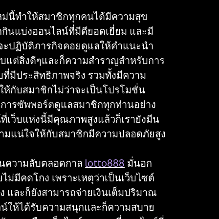
่นี้ทำให้สมาชิกทุกคนได้มีความสุข
ินแบ่งออนไลน์ที่มีดียอดเยี่ยม และมี
่อจะปฏิบัติภารกิจคอยดูแลให้คำแนะนำ
ด้รับแต่สิ่งดีๆและก็ความสำราญสำหรับการ
บที่มีประสิทธิภาพจริง รวมทั้งมีความ
ๆให้กับสมาชิกไม่ว่าจะเป็นโปรโมชั่น
มีการซัพพอร์ตดูแลสมาชิกทุกท่านอย่าง
ว็บแห่งนี้มีคุณภาพสูงแล้วก็เรายังมีน
วามแน่ใจให้กับสมาชิกมีความปลอดภัยสูง
เป็นความลับตลอดกาล
lotto888
มั่นอก
ายไม่มีคดโกง เพราะเหตุว่าเป็นเว็บไซต์
อง และก็ยังสามารถจ่ายเงินเต็มปริมาณ
นไลน์ให้ได้รับความสนุกและก็ความสบาย