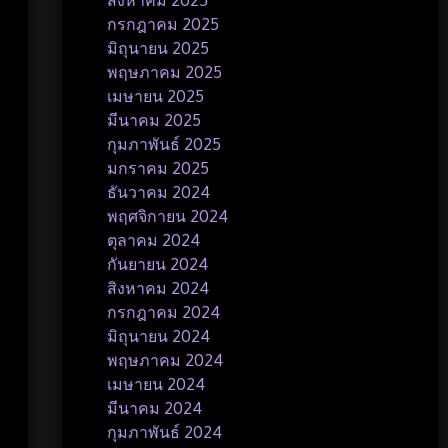
สิงหาคม 2025
กรกฎาคม 2025
มิถุนายน 2025
พฤษภาคม 2025
เมษายน 2025
มีนาคม 2025
กุมภาพันธ์ 2025
มกราคม 2025
ธันวาคม 2024
พฤศจิกายน 2024
ตุลาคม 2024
กันยายน 2024
สิงหาคม 2024
กรกฎาคม 2024
มิถุนายน 2024
พฤษภาคม 2024
เมษายน 2024
มีนาคม 2024
กุมภาพันธ์ 2024