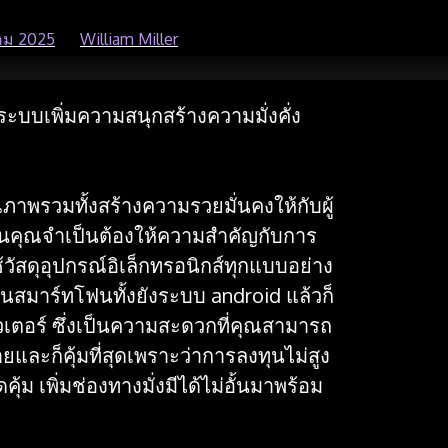
คม 2025
by
William Miller
ะบบเพิ่มความสนุกสร้างความมั่งคั่ง
าพรวมทั้งสร้างความรวยมั่นคงให้กับผู้
้นคุณจำเป็นต้องให้ความสำคัญกับการ
้วัสดุอุปกรณ์อิเล็กทรอนิกส์ทุกแบบอย่าง
็นสมาร์ทโฟนทั้งยังระบบ android แล้วก็
วเตอร์ ซึ่งเป็นความสะดวกที่คุณสามารถ
และก็คุ้มที่สุดเพราะว่าการลงทุนไม่สูง
คุ้ม เพิ่มช่องทางมั่งมีได้ไม่อั้นมาพร้อม