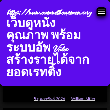
https://www.camwithcarmen.org
เว็บดูหนัง
คุณภาพ พร้อม
Skip
ระบบอัพ Video
Pg77 สล็อตทำไมถึงคนติดกันเยอะ
to
content
สร้างรายได้จาก
แค่กดหมุนแต่มันสนุกตรงไหน 20
February 26 เว็บ ตรง
ยอดเรทติ้ง
pgslot77.world คาสิโน เว็บใหญ่
ทดลองเล่น Top 88 by Bettie
Posted on
5 กุมภาพันธ์ 2026
by
William Miller