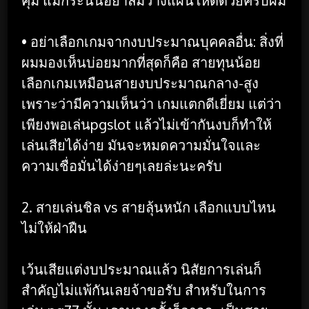
คุ้ม แม้กระนั้นอย่าลืมวางแผนให้ดีด้วยครับผม
• อย่าเลือกเกมจากงบประมาณบุคคลอื่น: สิ่งที่
ผมมองเห็นบ่อยมากที่สุดก็คือ สายทุนน้อย
เลือกเกมเหมือนสายงบประมาณกลาง-สูง
เพราะว่ามีความเห็นว่า เกมแตกดีเยี่ยม แต่ว่า
เพียงพอเล่นpgslot แล้วไม่เข้ากันงบก็ทำให้
เล่นเสียได้ง่าย มันจะหมดความมั่นใจและ
ความเชื่อมั่นได้ง่ายๆเลยล่ะนะครับ
2. สายเล่นชิล vs สายลุ้นหนัก เลือกแบบไหน
ไม่ให้ฝ่าฝืน
เว้นเสียแต่งบประมาณแล้ว นิสัยการเล่นก็
สำคัญไม่แพ้กันเลยจ้าขอรับ สำหรับในการ