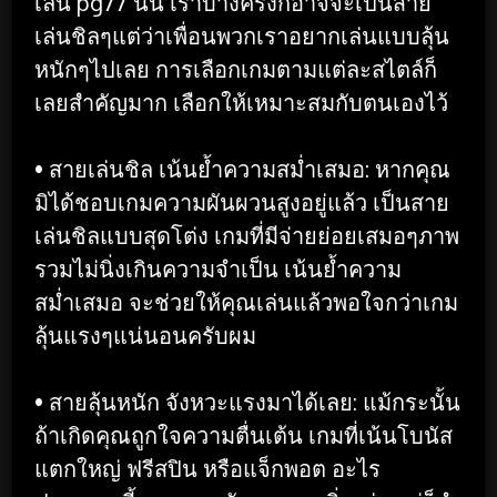
เล่น pg77 นั้น เราบางครั้งก็อาจจะเป็นสาย
เล่นชิลๆแต่ว่าเพื่อนพวกเราอยากเล่นแบบลุ้น
หนักๆไปเลย การเลือกเกมตามแต่ละสไตล์ก็
เลยสำคัญมาก เลือกให้เหมาะสมกับตนเองไว้
• สายเล่นชิล เน้นย้ำความสม่ำเสมอ: หากคุณ
มิได้ชอบเกมความผันผวนสูงอยู่แล้ว เป็นสาย
เล่นชิลแบบสุดโต่ง เกมที่มีจ่ายย่อยเสมอๆภาพ
รวมไม่นิ่งเกินความจำเป็น เน้นย้ำความ
สม่ำเสมอ จะช่วยให้คุณเล่นแล้วพอใจกว่าเกม
ลุ้นแรงๆแน่นอนครับผม
• สายลุ้นหนัก จังหวะแรงมาได้เลย: แม้กระนั้น
ถ้าเกิดคุณถูกใจความตื่นเต้น เกมที่เน้นโบนัส
แตกใหญ่ ฟรีสปิน หรือแจ็กพอต อะไร