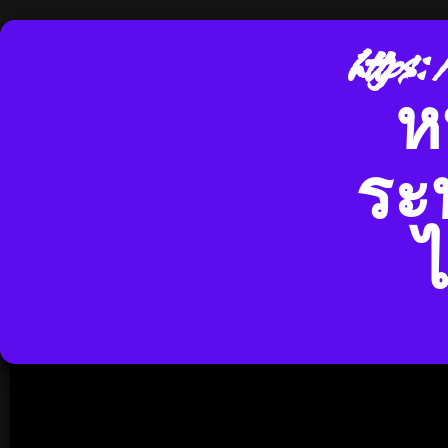
https
ห
ระบ
Skip
ไ
to
Pgslot เล่นสล็อตเว
content
แจกเครดิตฟรีทุกวัน
แจกหนัก funny18d
ใหม่ล่าสุด T