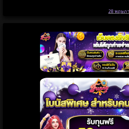
Posted on
28 พฤษภ