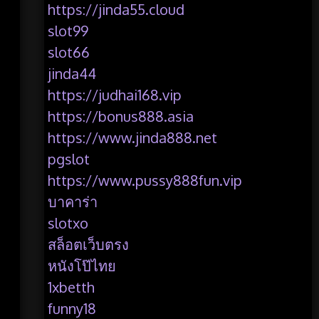
https://jinda55.cloud
slot99
slot66
jinda44
https://judhai168.vip
https://bonus888.asia
https://www.jinda888.net
pgslot
https://www.pussy888fun.vip
บาคาร่า
slotxo
สล็อตเว็บตรง
หนังโป๊ไทย
1xbetth
funny18