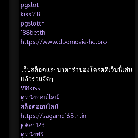
pgslot
kiss918
pgslotth
188betth
https://www.doomovie-hd.pro
เว็บสล็อตและบาคาร่าของโครตดีเว็บนี้เล่น
แล้วรวยจัดๆ
918kiss
ดูหนังออนไลน์
สล็อตออนไลน์
https://sagame168th.in
joker 123
ดูหนังฟรี