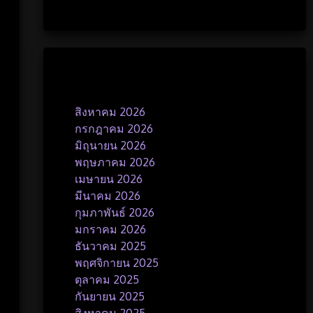
คลังเก็บ
สิงหาคม 2026
กรกฎาคม 2026
มิถุนายน 2026
พฤษภาคม 2026
เมษายน 2026
มีนาคม 2026
กุมภาพันธ์ 2026
มกราคม 2026
ธันวาคม 2025
พฤศจิกายน 2025
ตุลาคม 2025
กันยายน 2025