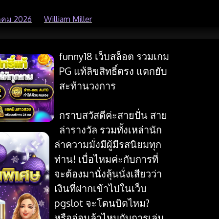
าคม 2026
by
William Miller
funny18 เว็บสล็อต รวมเกม
PG แท้ลิขสิทธิ์ตรง แตกยับ
สะท้านวงการ
กราบสวัสดีค่ะสายปั่น สาย
ล่ารางวัล รวมทั้งเหล่านัก
ล่าความมั่งมีผู้มีรสนิยมทุก
ท่าน! เบื่อไหมค่ะกับการที่
จะต้องมานั่งลุ้นนั่งเสียวว่า
เงินที่ฝากเข้าไปในเว็บ
pgslot จะโดนบิดไหม?
หรืออ่อนล้าไหมกับการเล่น