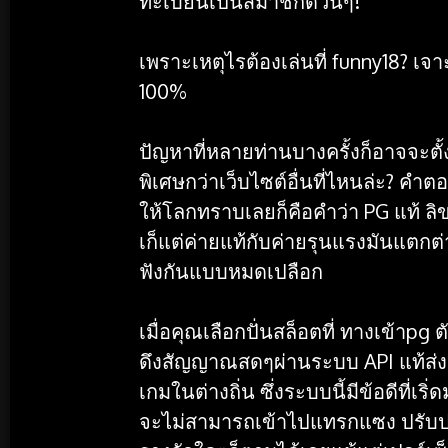
ทะเบียนเป็นสมาชิกด่วนๆ!
เพราะเหตุไรต้องเล่นที่ funny18? เ
100%
ปัญหาที่หลายท่านบางครั้งก็อาจจะตั้
พิเศษกว่าเว็บไซต์อื่นที่ไหนล่ะ? ค
ให้โลกทราบเลยก็คือคำว่า PG แท้ ลิขสิ
เก็แต่ค่ายแท้กับค่ายรุนแรงมันแตกต่
ฟังกันแบบหมดเปลือก
เมื่อคุณเลือกปั่นสล็อตที่ ทางเข้าpg
ดึงสัญญาณสดๆผ่านระบบ API แท้ส่งต
เกมในต่างถิ่น ซึ่งระบบนี้มีข้อดีที่เร
จะไม่สามารถเข้าไปแทรกแซง ปรับปร