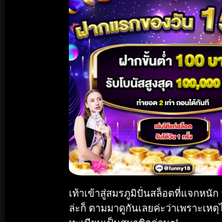
เท้าเข้าสู่สมรภูมิปั่นสล็อตที่แจกห
ล่ะก็ ตามมาดูกันเลยค่ะว่าเพราะเหตุไ