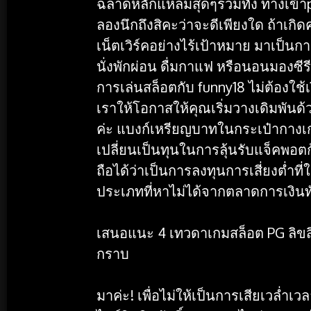
ฉลาดหลักแหลมสุดๆรวมทั้ง ทางเข้าpg
ลองนึกถึงสิคะว่าจะดีเพียงใด ถ้าเกิ
เน็ตเวิร์คอย่างไร้เป้าหมาย มาเป็น
นั่งพักผ่อน ดื่มกาแฟ หรือนอนมองซีร
การเล่นสล็อตกับ funny18 ไม่ต้องใช
เราให้โอกาสให้คุณเริ่มวางเดิมพันด้วย
ค่ะ แบงก์เหรียญบาทในกระเป๋ากาง
เปลี่ยนเป็นทุนในการลุ้นรับแจ็คพ
ถือได้ว่าเป็นการลงทุนการเสี่ยงต่ำที
ประเภทที่หาไม่ได้จากตลาดการเงิน
เสนอแนะ 4 เทวดาเกมสล็อต PG ลิขสิ
กราบ
มาค่ะ! เพื่อไม่ให้เป็นการเสียเวล่ำเว