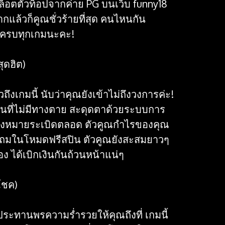
สล็อตตัวท็อปจากค่าย PG บนเว็บ funny18
กแล้วก็คูณชั่วร้ายที่สุด คนไหนกัน
ห้ครบทุกเกมนะคะ!
ุดฮิต)
วถึงเกมนี้ นับว่าคุณยังเข้าไม่ถึงวงการค่ะ!
เงินที่ไม่มีทางตาย สะดุดตาด้วยระบบการ
่องหมายระเบิดตลอด ตัวคูณกำไรของคุณ
ัน แถมในโหมดฟรีสปิน ตัวคูณยังสะสมยาวๆ
ื่อง ได้เบิกเงินกันถ้วนหน้าแน่ๆ
โชค)
ะทานพรความร่ำรวยให้คุณถึงที่ เกมนี้