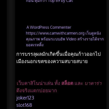
ก่อน คุ้มกว่า Top 69 by Carl
ความเห็นล่าสุด
A WordPress Commenter
บน
https://www.camwithcarmen.org เว็บดูหนัง
คุณภาพ พร้อมระบบอัพ Video สร้างรายได้จาก
ยอดเรทติ้ง
การบรรลุผลมักเกิดขึ้นเมื่อคุณก้าวออกไป
เมืองนอกเขตของความสบายสบาย
เว็บคาสิโนน่าเล่น ทั้ง
สล็อต
และ
บาคาร่า
ตึงจริงแตกบ่อยมาก
joker123
slot168