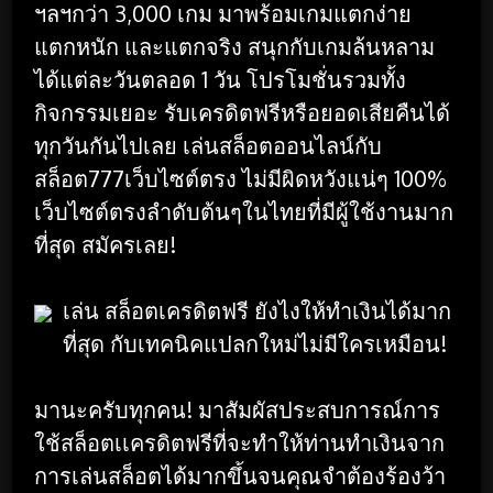
ฯลฯกว่า 3,000 เกม มาพร้อมเกมแตกง่าย
แตกหนัก และแตกจริง สนุกกับเกมล้นหลาม
ได้แต่ละวันตลอด 1 วัน โปรโมชั่นรวมทั้ง
กิจกรรมเยอะ รับเครดิตฟรีหรือยอดเสียคืนได้
ทุกวันกันไปเลย เล่นสล็อตออนไลน์กับ
สล็อต777เว็บไซต์ตรง ไม่มีผิดหวังแน่ๆ 100%
เว็บไซต์ตรงลำดับต้นๆในไทยที่มีผู้ใช้งานมาก
ที่สุด สมัครเลย!
เล่น สล็อตเครดิตฟรี ยังไงให้ทำเงินได้มาก
ที่สุด กับเทคนิคแปลกใหม่ไม่มีใครเหมือน!
มานะครับทุกคน! มาสัมผัสประสบการณ์การ
ใช้สล็อตเเครดิตฟรีที่จะทำให้ท่านทำเงินจาก
การเล่นสล็อตได้มากขึ้นจนคุณจำต้องร้องว้า