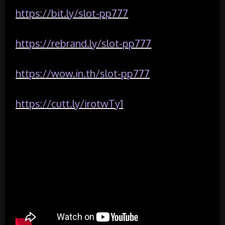
https://bit.ly/slot-pp777
https://rebrand.ly/slot-pp777
https://wow.in.th/slot-pp777
https://cutt.ly/irotwTy1