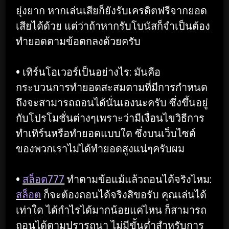
ยุ่งยาก หากเล่นเสียก็ยังรับเครดิตฟรีจากยอด
เสียได้ด้วย แต่ว่าถ้าหากรับโบนัสก็จำเป็นต้อง
ทำยอดตามข้อตกลงด้วยครับ
• เทิร์นโอเวอร์เป็นอย่างไร: มันคือ
กระบวนการทำยอดสะสมตามที่มีการกำหนด
ถึงจะสามารถถอนได้นั่นเองนะครับ ซึ่งขึ้นอยู่
กับโปรโมชั่นต่างๆเพราะว่ามีเงื่อนไขวิธีการ
ทำเทิร์นหรือทำยอดแบบใด ซึ่งบนเว็บไซต์
ของพวกเราไม่ได้ทำยอดสูงแน่ๆครับผม
•
สล็อต777
ทำตามข้อแม้แล้วถอนได้จริงไหม:
สล็อต
ก็จะต้องถอนได้จริงสิขอรับ คุณเล่นได้
เท่าใด ได้กำไรได้มากน้อยแค่ไหน ก็สามารถ
ถอนได้ตามปรารถนา ไม่มีขั้นต่ำสำหรับการ