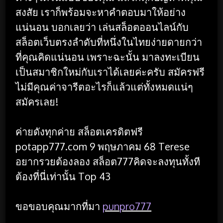
สงสัย เราก็พร้อมจะหาคำตอบมาให้อย่าง
แน่นอน บอกเลยว่า เล่นสล็อตออนไลน์กับ
สล็อตเว็บตรงลำดับที่หนึ่งในไทยง่ายดายกว่า
ที่คุณคิดแน่นอน เพราะฉะนั้น มาลงทะเบียน
เป็นสมาชิกใหม่กับเราได้เลยค่ะครับ สมัครฟรี
ไม่มีคุณค่าจารีตอะไรก็แล้วแต่ทั้งหมดแน่ๆ
สมัครเลย!
ค่ายดังทุกค่าย สล็อตเครดิตฟรี
potapp777.com 9 พฤษภาคม 68 Terese
อยากรวยต้องลอง สล็อต777คิดจะลงทุนทั้งที
ต้องที่นี่เท่านั้น Top 43
ขอขอบคุณมากที่มา
punpro777