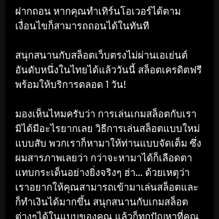
ฝากถอน หากคุณทำเทิร์นโอเวอร์ได้ตาม
เงื่อนไขก็สามารถถอนได้ในทันที
สนุกสนานกับสล็อตเว็บตรงไม่ผ่านเอเย่นต์
อันดับหนึ่งในไทยได้แล้ววันนี้ สล็อตเครดิตฟรี
พร้อมให้บริการตลอด 1 วัน!
มองเห็นไหมครับว่า การเล่นเกมสล็อตกับเรา
มิได้มีอะไรยากเลย วิธีการเล่นสล็อตแบบใหม่
แบบสับ พวกเราก็หามาให้ท่านแบบจัดเต็ม ซึ่ง
ผมสารภาพเลยว่า กว่าจะหามาได้ก็เลือดตา
แทบกระเด็นอย่างยิ่งจริงๆ ฮ่า… ด้วยเหตุว่า
เราอยากให้คุณสามารถเข้ามาเล่นสล็อตและ
ก็ทำเงินได้มากขึ้น สนุกสนานกับเกมสล็อต
ต่างๆได้ในแบบของคุณ แล้วก็ทุกปัญหาที่คุณ