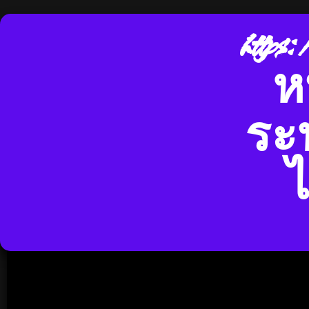
https
ห
ระบ
Skip
ไ
to
Pussy888 ลงทุนได้
content
68 by Cameron pus
ใหม่รับ 100% ดีจน
เล็กยอดใหญ่ โอนท