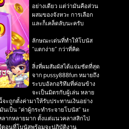
อย่างเดียว แต่ว่ามันคือส่วน
ผสมของจังหวะ การเลือก
และก็เคล็ดลับนะครับ
ลักษณะเด่นที่ทำให้โบนัส
“แตกง่าย” กว่าที่คิด
สิ่งที่ผมสัมผัสได้แจ่มชัดที่สุด
จาก pussy888fun หมายถึง
ระบบอัลกอริทึมที่ค่อนข้าง
จะเป็นมิตรกับผู้เล่น หลาย
้จะถูกตั้งค่ามาให้รับประทานเงินอย่าง
มันเป็น “ค่าผู้กระทำระจายโบนัส” นะ
อกหลากหลายมาก ตั้งแต่แนวคลาสสิกไป
มีตอนที่โบนัสพร้อมจะปฏิบัติงาน