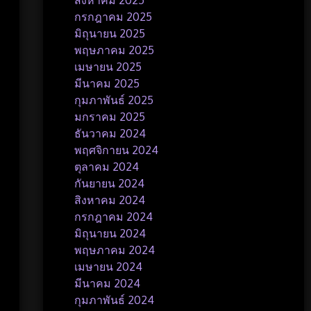
สิงหาคม 2025
กรกฎาคม 2025
มิถุนายน 2025
พฤษภาคม 2025
เมษายน 2025
มีนาคม 2025
กุมภาพันธ์ 2025
มกราคม 2025
ธันวาคม 2024
พฤศจิกายน 2024
ตุลาคม 2024
กันยายน 2024
สิงหาคม 2024
กรกฎาคม 2024
มิถุนายน 2024
พฤษภาคม 2024
เมษายน 2024
มีนาคม 2024
กุมภาพันธ์ 2024