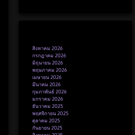
คลังเก็บ
สิงหาคม 2026
กรกฎาคม 2026
มิถุนายน 2026
พฤษภาคม 2026
เมษายน 2026
มีนาคม 2026
กุมภาพันธ์ 2026
มกราคม 2026
ธันวาคม 2025
พฤศจิกายน 2025
ตุลาคม 2025
กันยายน 2025