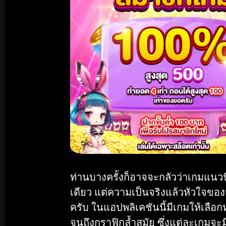
ท่านบางครั้งก็อาจจะกลัวว่าเกมแนวนี
เดียว แต่ความเป็นจริงแล้วหัวใจของ
ครับ ในแอปพลิเคชันนี้มีเกมให้เลื
จนถึงกราฟิกล้ำสมัย ซึ่งแต่ละเกมจะ