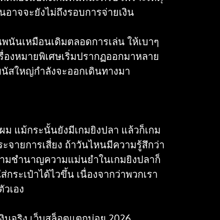
ั้นอาจจะยังไม่ถึงรอบการจ่ายเงิน
ินพนันเหมือนเดิมตลอดการเล่น ให้เบาๆ
เครื่องหมายพิเศษเริ่มปรากฏออกมาหลาย
าโบนัสใหญ่กำลังจะออกเดินทางมา
ับผม แม้กระนั้นยังมีเกมยิงปลา แล้วก็เกม
กระจายการเสี่ยง ถ้าวันไหนมีความรู้สึกว่า
้ความชำนาญความแม่นยำในเกมยิงปลาก็
ใส่กระเป๋าได้ไวขึ้น เนื่องจากว่าพวกเรา
ตัวเอง
งินจริง เว็บสล็อตแตกบ่อย 2026