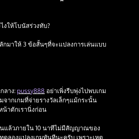
ไงให้โบนัสร่วงทับ?
กมาให้ 3 ข้อสั้นๆที่จะแปลงการเล่นแบบ
นกลาง:
pussy888
อย่าเพิ่งรีบพุ่งไปพบเกม
ิ่มจากเกมที่จ่ายรางวัลเล็กๆแม้กระนั้น
หน้าตักเรานิ่งก่อน
ไหนแล้วภายใน 10 นาทีไม่มีสัญญาณของ
 ให้ทดลองแปลงเกมทันทีนะครับ เพราะเหตุ