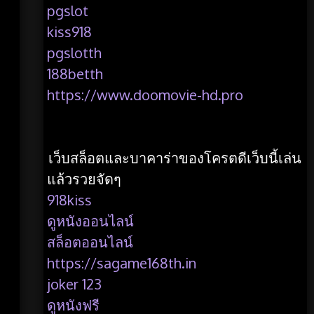
pgslot
kiss918
pgslotth
188betth
https://www.doomovie-hd.pro
เว็บสล็อตและบาคาร่าของโครตดีเว็บนี้เล่น
แล้วรวยจัดๆ
918kiss
ดูหนังออนไลน์
สล็อตออนไลน์
https://sagame168th.in
joker 123
ดูหนังฟรี