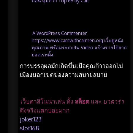
ก่อน คุ้มกว่า Top 69 by Carl
ความเห็นล่าสุด
A WordPress Commenter
บน
https://www.camwithcarmen.org เว็บดูหนัง
คุณภาพ พร้อมระบบอัพ Video สร้างรายได้จาก
ยอดเรทติ้ง
การบรรลุผลมักเกิดขึ้นเมื่อคุณก้าวออกไป
เมืองนอกเขตของความสบายสบาย
เว็บคาสิโนน่าเล่น ทั้ง
สล็อต
และ
บาคาร่า
ตึงจริงแตกบ่อยมาก
joker123
slot168