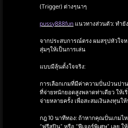
(Trigger) ต่างๆนาๆ
pussy888fun
แนวทางส่วนตัว: ทำยัง
จากประสบการณ์ตรง ผมสรุปหัวใจหลั
สุ่มๆให้เป็นการเล่น
แบบมีลุ้นตั้งใจจริง:
การเลือกเกมที่มีค่าความปั่นป่วนปา
ที่จ่ายหนักยอดสูงพลาดท่าเดียว ให้เร
จ่ายหลายครั้ง เพื่อสะสมเงินลงทุนให้
กฎ 10 นาทีทอง: ถ้าหากคุณปั่นเกม
“ฟรีสปิน” หรือ “ฟีเจอร์พิเศษ” เลย