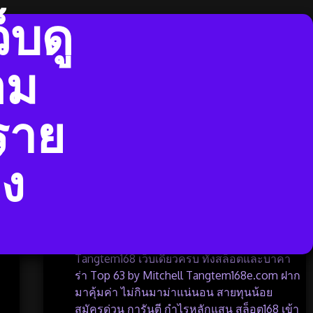
เว็บดู
อม
งราย
ค้นหา
้ง
สำหรับ:
เรื่องล่าสุด
Tangtem168 เว็บเดียวครบ ทั้งสล็อตและบาคา
ร่า Top 63 by Mitchell Tangtem168e.com ฝาก
มาคุ้มค่า ไม่กินมาม่าแน่นอน สายทุนน้อย
สมัครด่วน การันตี กำไรหลักแสน สล็อต168 เข้า