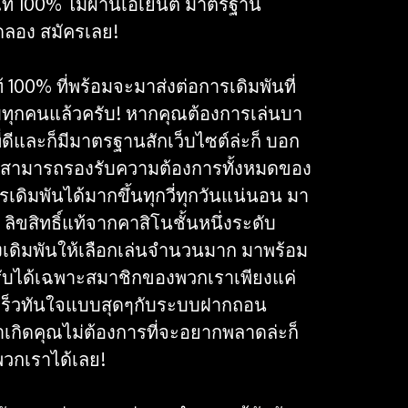
้ 100% ไม่ผ่านเอเย่นต์ มาตรฐาน
ดลอง สมัครเลย!
100% ที่พร้อมจะมาส่งต่อการเดิมพันที่
บทุกคนแล้วครับ! หากคุณต้องการเล่นบา
ี่ดีและก็มีมาตรฐานสักเว็บไซต์ล่ะก็ บอก
่งสามารถรองรับความต้องการทั้งหมดของ
เดิมพันได้มากขึ้นทุกวี่ทุกวันแน่นอน มา
ิขสิทธิ์แท้จากคาสิโนชั้นหนึ่งระดับ
งเดิมพันให้เลือกเล่นจำนวนมาก มาพร้อม
่รับได้เฉพาะสมาชิกของพวกเราเพียงแค่
วดเร็วทันใจแบบสุดๆกับระบบฝากถอน
ถ้าเกิดคุณไม่ต้องการที่จะอยากพลาดล่ะก็
พวกเราได้เลย!