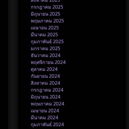
สิงหาคม 2025
กรกฎาคม 2025
มิถุนายน 2025
พฤษภาคม 2025
เมษายน 2025
มีนาคม 2025
กุมภาพันธ์ 2025
มกราคม 2025
ธันวาคม 2024
พฤศจิกายน 2024
ตุลาคม 2024
กันยายน 2024
สิงหาคม 2024
กรกฎาคม 2024
มิถุนายน 2024
พฤษภาคม 2024
เมษายน 2024
มีนาคม 2024
กุมภาพันธ์ 2024