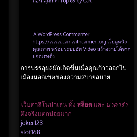
ก่อน คุ้มกว่า Top 69 by Carl
ความเห็นล่าสุด
A WordPress Commenter
บน
https://www.camwithcarmen.org เว็บดูหนัง
คุณภาพ พร้อมระบบอัพ Video สร้างรายได้จาก
ยอดเรทติ้ง
การบรรลุผลมักเกิดขึ้นเมื่อคุณก้าวออกไป
เมืองนอกเขตของความสบายสบาย
เว็บคาสิโนน่าเล่น ทั้ง
สล็อต
และ
บาคาร่า
ตึงจริงแตกบ่อยมาก
joker123
slot168