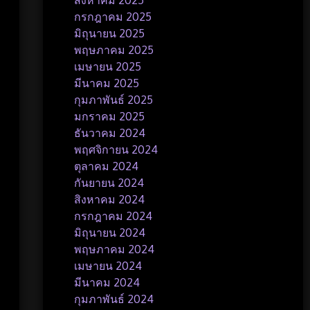
สิงหาคม 2025
กรกฎาคม 2025
มิถุนายน 2025
พฤษภาคม 2025
เมษายน 2025
มีนาคม 2025
กุมภาพันธ์ 2025
มกราคม 2025
ธันวาคม 2024
พฤศจิกายน 2024
ตุลาคม 2024
กันยายน 2024
สิงหาคม 2024
กรกฎาคม 2024
มิถุนายน 2024
พฤษภาคม 2024
เมษายน 2024
มีนาคม 2024
กุมภาพันธ์ 2024