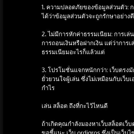
1. ความปลอดภัยของข้อมูลส่วนตัว: กา
ได้ว่าข้อมูลส่วนตัวจะถูกรักษาอย่างด
2. ไม่มีการหักค่าธรรมเนียม: การเล่
การถอนเงินหรือฝากเงิน แต่ว่าการเล
ธรรมเนียมอะไรก็แล้วแต่
3. โปรโมชั่นแจกหนักกว่า: เว็บตรงมัก
ยั่วยวนใจผู้เล่น ซึ่งไม่เหมือนกับเว็
กำไร
เล่น สล็อต ถึงที่กะไว้ไหนดี
ถ้าเกิดคุณกำลังมองหาเว็บสล็อตเว็บต
ขอชี้แนะ เว็บ ordigros ซึ่งเป็นเว็บ