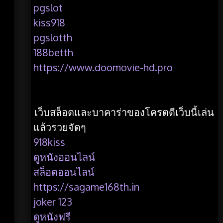
pgslot
kiss918
pgslotth
188betth
https://www.doomovie-hd.pro
เว็บสล็อตและบาคาร่าของโครตดีเว็บนี้เล่น
แล้วรวยจัดๆ
918kiss
ดูหนังออนไลน์
สล็อตออนไลน์
https://sagame168th.in
joker 123
ดูหนังฟรี