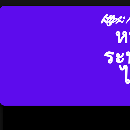
https
ห
ระบ
Skip
ไ
to
Slot ordigros.c
content
สล็อตเว็บตรง pgslo
เงินจริง ทุกยอดฝา
3,000 เกมรองรับทุ