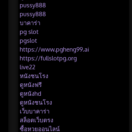
pussy888
pussy888
บาคาร่า
pg slot
pgslot
https://www.pgheng99.ai
https://fullslotpg.org
live22
หนังชนโรง
ดูหนังฟรี
ดูหนังhd
ดูหนังชนโรง
เว็บบาคาร่า
สล็อตเว็บตรง
ซื้อหวยออนไลน์