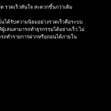
ด รวดเร็วทันใจ สะดวกขึ้นกว่าเดิม
 นั้นได้รับความนิยมอย่างรวดเร็วคือระบบ
้ผู้เล่นสามารถทำธุรกรรมได้อย่างเร็ว ไม่
สามารถทำรายการฝากหรือถอนได้ภายใน