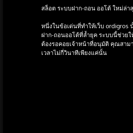
สล็อต ระบบฝาก-ถอน ออโต้ ใหม่ล่าสุ
หนึ่งในข้อเด่นที่ทำให้เว็บ ordigros
ฝาก-ถอนออโต้ที่ล้ำยุค ระบบนี้ช่วยให
ต้องรอคอยเจ้าหน้าที่อนุมัติ คุณ
เวลาไม่กี่วินาทีเพียงแค่นั้น