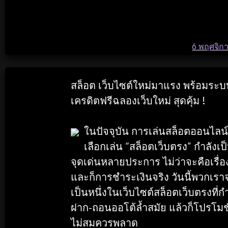
สล็อตสำหรับคนเ
Posted on
6 พฤศจิก
สล็อต เว็บไซต์ใหม่มาแรง พร้อมระ
เครดิตฟรีฉลองเว็บใหม่ สุดคุ้ม !
ในปัจจุบัน การเล่นสล็อตออนไลน
เลือกเล่น “สล็อตเว็บตรง” กำลังเป
จุดเด่นหลายประการ ไม่ว่าจะคือเร
และก็การชำระเงินจริง วันนี้พวกเราจ
เป็นหนึ่งในเว็บไซต์สล็อตเว็บตรงที
ฝาก-ถอนออโต้ล้ำสมัย แล้วก็โปรโมชั
ไม่สมควรพลาด