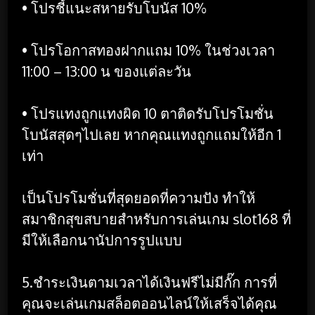
• โปรชี้แนะสหายรับโบนัส 10%
• โปรโอกาสทองฝากแถม 10% ในช่วงเวลา
11:00 – 13:00 น ของแต่ละวัน
• โปรแทงถูกแทงผิด 10 ตาติดรับโปรโมชั่น
โบนัสสุดๆไปเลย หากคุณแทงถูกแถมให้อีก 1
เท่า
เป็นโปรโมชั่นที่สุดยอดที่ความปัง ทำให้
สมาชิกสุขสบายสำหรับการเล่นเกม slot168 ที่
มีให้เลือกนานัปการรูปแบบ
5.ชำระเงินตามเวลาได้เงินฟรีไม่มีกั๊ก การที่
คุณจะเล่นเกมสล็อตออนไลน์ให้เสร็จได้คุณ