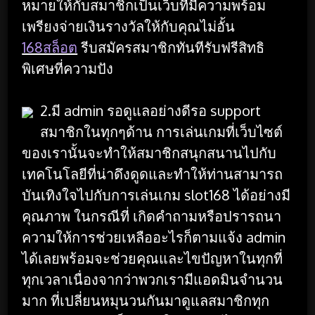
หมายให้กับสมาชิกเป็นเว็บที่มีความพร้อม
เพรียงจ่ายเงินรางวัลให้กับคุณไม่อั้น
168สล็อต
รีบสมัครสมาชิกทันทีรับฟรีสิทธิ
พิเศษที่ความปัง
2.มี admin รอดูแลอย่างดีรอ support
สมาชิกในทุกๆด้าน การเล่นเกมที่เว็บไซต์
ของเรานั้นจะทำให้สมาชิกสนุกสนานไปกับ
เทคโนโลยีที่น่าดึงดูดและทำให้ท่านสามารถ
บันเทิงใจไปกับการเล่นเกม slot168 ได้อย่างมี
คุณภาพ ในกรณีที่ เกิดคำถามหรือปรารถนา
ความให้การช่วยเหลืออะไรก็ตามแจ้ง admin
ได้เลยพร้อมจะช่วยคุณและไขปัญหาในทุกที่
ทุกเวลาเนื่องจากว่าพวกเรามีแอดมินจำนวน
มาก ที่เปลี่ยนหมุนวนกันมาดูแลสมาชิกทุก