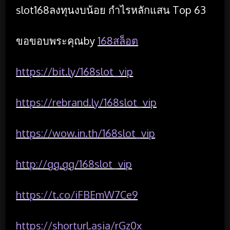
slot168ลงทุนงบน้อย กำไรหลักแสน Top 63
ขอขอบพระคุณby
168สล็อต
https://bit.ly/168slot_vip
https://rebrand.ly/168slot_vip
https://wow.in.th/168slot_vip
http://gg.gg/168slot_vip
https://t.co/iFBEmW7Ce9
https://shorturl.asia/rGz0x