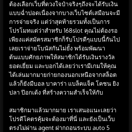
ต้องเลือกเว็บที่ดวงใจป๋าจริงๆถึงจะได้รับเงิน
แบบฉ่ำปอดเนื่องจากบางเว็บไซต์เสมือนจะมี
การจ่ายจริง แต่ว่าสุดท้ายรวมทั้งเป็นการ
โปรโมทแต่ว่าสำหรับ 168slot คุณไม่ต้องรอ
เพียงแค่สมัครสมาชิกก็รับโปรดีๆแบบนี้กันไป
เลยเราจ่ายโบนัสกันไม่ยั้ง พร้อมพัฒนา
ต้นแบบศักยภาพให้สมาชิกได้รับเงินรางวัล
ยอดเยี่ยม และบอกได้เลยว่าเรามีเกมให้คุณ
ได้เล่นมากมายก่ายกองนอกเหนือจากสล็อต
แล้วก็ยังมีบอล บาคาร่า แบล็คแจ็ค โคชน ยิง
ปลา ป๊อกเด้ง ที่สร้างความสำเร็จให้กับ
สมาชิกมาแล้วมากมาย เราเสนอแนะเลยว่า
โปรดีโคตรคุ้มจะต้องมาที่นี่ และยังเป็นเว็บ
ตรงไม่ผ่าน agent ฝากถอนระบบ auto 5