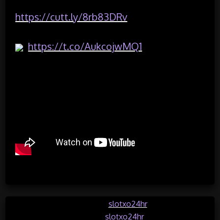
https://cutt.ly/8rb83DRv
https://t.co/AukcojwMQ1
Posted in
slotxo24hr
Tagged
slotxo24hr