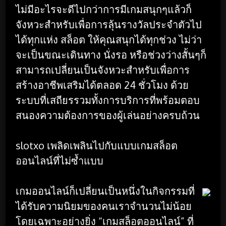
ไม่มีอะไรจะดีไปกว่าการมีเกมสนุกๆแล้วก็
จังหวะสำหรับเพื่อการลุ้นรางวัลประจำตัวไป
ได้ทุกแห่ง สล็อต ให้คุณสนุกได้ทุกช่วง ไม่ว่า
จะเป็นขณะเดินทาง นั่งรอ หรือช่วงว่างสั้นๆก็
สามารถเปลี่ยนเป็นจังหวะสำหรับเพื่อการ
สร้างอาชีพเสริมได้ตลอด 24 ชั่วโมง ด้วย
ระบบที่เสถียรรวมทั้งการบริการที่พร้อมตอบ
สนองความต้องการของผู้เล่นอย่างครบถ้วน
slotxo เพลิดเพลินไปกับแบบเกมสล็อต
ออนไลน์ที่ไม่ซ้ำแบบ
เกมออนไลน์ก็เปลี่ยนเป็นหนึ่งในกิจกรรมที่
ได้รับความนิยมของคนเราจำนวนไม่น้อย
โดยเฉพาะอย่างยิ่ง “เกมสล็อตออนไลน์” ที่