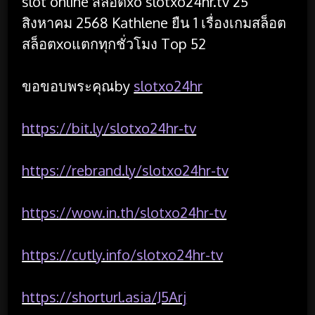
slot online สล็อตxo slotxo24hr.tv 25
สิงหาคม 2568 Kathlene ยืน 1 เรื่องเกมสล็อต
สล็อตxoแตกทุกชั่วโมง Top 52
ขอขอบพระคุณby
slotxo24hr
https://bit.ly/slotxo24hr-tv
https://rebrand.ly/slotxo24hr-tv
https://wow.in.th/slotxo24hr-tv
https://cutly.info/slotxo24hr-tv
https://shorturl.asia/J5Arj