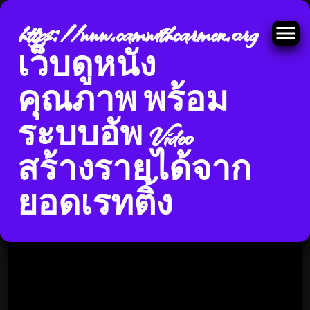
https://www.camwithcarmen.org
เว็บดูหนัง
คุณภาพ พร้อม
Skip
ระบบอัพ Video
Slotxo เว็บสล็อตออนไลน์ ระดับ
to
content
สร้างรายได้จาก
ตำนานที่ทุกคนคุ้นเคย ทุกยอดฝาก
รับสูงสุด 1 แสน! แจกเครดิตฟรีทุกวัน
ยอดเรทติ้ง
รวมเกมสล็อต ยิงปลา โบนัสจุก
slotxo24hr ทางเข้า มือถือ Top 18
by Kathlene slotxo24hr.tv 20 ก.ค.
2025