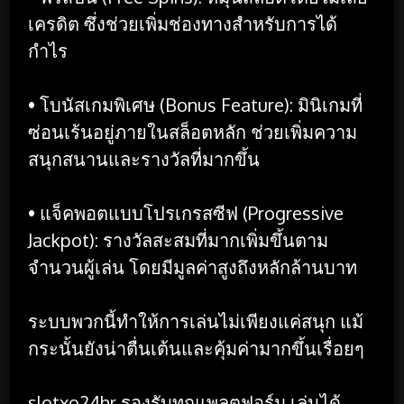
เครดิต ซึ่งช่วยเพิ่มช่องทางสำหรับการได้
กำไร
• โบนัสเกมพิเศษ (Bonus Feature): มินิเกมที่
ซ่อนเร้นอยู่ภายในสล็อตหลัก ช่วยเพิ่มความ
สนุกสนานและรางวัลที่มากขึ้น
• แจ็คพอตแบบโปรเกรสซีฟ (Progressive
Jackpot): รางวัลสะสมที่มากเพิ่มขึ้นตาม
จำนวนผู้เล่น โดยมีมูลค่าสูงถึงหลักล้านบาท
ระบบพวกนี้ทำให้การเล่นไม่เพียงแค่สนุก แม้
กระนั้นยังน่าตื่นเต้นและคุ้มค่ามากขึ้นเรื่อยๆ
slotxo24hr รองรับทุกแพลตฟอร์ม เล่นได้