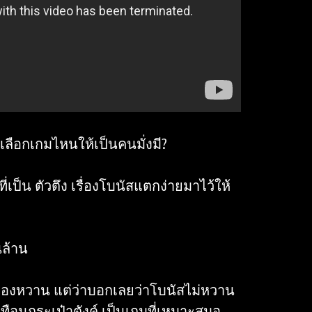
เลือกเกมไหนให้เป็นคนมั่งมี?
่เป็น ตัวตึง เรื่องโบนัสแตกง่ายมาไว้ให้
นล้าน
องหวาน แต่ว่าบอกเลยว่าโบนัสไม่หวาน
ทือนกระเป๋าตังค์ เป็นเกมที่เหมาะสมอ