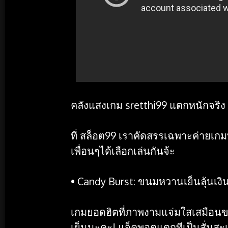
คลังแสงเกม sretthi99 แตกหนักจริง 
ที่ สล็อต99 เราคัดสรรเฉพาะค่ายเกมที
เพื่อนๆได้เลือกเล่นกันจ้ะ
• Candy Burst: ขนมหวานเย็นลุ้นเงิ
เกมยอดฮิตที่ภาพงามแจ่มใสเสมือนข
เย็นนะคะ! แจ็คพอตแตกทีเป็นสั่นสะเ