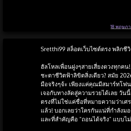
มิถุน
Posted on
18 พฤษภ
Sretthi99 สล็อตเว็บไซต์ตรง พลิกชีวิ
ฮัลโหลเพื่อนฝูงๆสายเสี่ยงดวงทุกคน! 
ชะตาชีวิตฟ้าลิขิตสิ่งเดียว? สมัย 202
มือจริงๆจ้ะ เพียงแค่คุณมีสมาร์ทโฟนห
เจอกับทางลัดสู่ความรวยได้เลย วันนี
ตรงที่ไม่ใช่แค่ชื่อที่หมายความว่าเศ
แล้ว! บอกเลยว่าใครกันแน่ที่กำลังมอง
และที่สำคัญคือ “ถอนได้จริง” แบบไม่