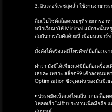
3. อินเตอร์เฟซสุดล้ำ ใช้งานง่ายกระ
ลืมเว็บไซต์สล็อตเชยๆที่รายการอาหา
หน้าเว็บมาให้ Minimal แม้กระนั้นห
สมกับการสัมผัสด้วยนิ้วมือบนสมาร์
มั่งคั่งได้จริงแค่มีโทรศัพท์มือถือ: 
คำว่า มั่งมีได้เพียงแค่มีมือถือเครื่อ
เลยคะ เพราะ สล็อต99 เค้าลงทุนมหา
Optimization ซึ่งจุดเด่นของมันมีเย
• ประหยัดเน็ตแต่ไหลลื่น: เกมสล็อตตร
โหลดเร็ว ไม่รับประทานเน็ตมือถือ 
สมบูรณ์