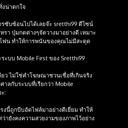
ทั่งน่าตกใจ
รซับซ้อนไปได้เลยจ๊ะ sretthi99 ดีไซน์
รูหรา ปุ่มกดต่างๆจัดวางมาอย่างดี เหมาะ
ทโฟน ทำให้การพนันของคุณไม่มีสะดุด
เจาะระบบ Mobile First ของ Sretthi99
งเดียว ไม่ใช่คำโฆษณาชวนเชื่อที่เกินจริง
ศาลกับระบบที่เรียกว่า Mobile
อะ:
งนี้ถูกบีบอัดไฟล์มาอย่างดีเยี่ยม ทำให้
แต่ว่ายังคงความสวยงามของภาพไว้อย่าง