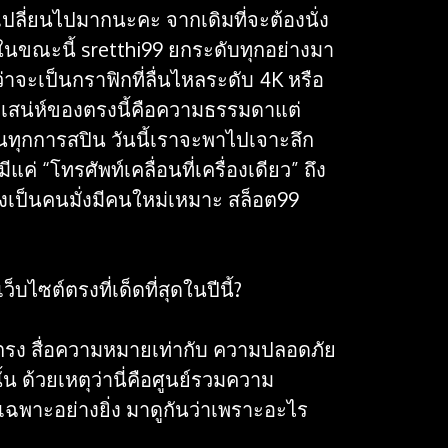
ปลี่ยนไปมากนะคะ จากเดิมที่จะต้องนั่ง
ๆในขณะนี้ sretthi99 ยกระดับทุกอย่างมา
่าจะเป็นกราฟิกที่ลื่นไหลระดับ 4K หรือ
บ เสน่ห์ของตรงนี้คือความธรรมดาแต่
ในทุกการสปิน วันนี้เราจะพาไปเจาะลึก
ค่ “โทรศัพท์เคลื่อนที่เครื่องเดียว” ถึง
งเป็นคนมั่งมีคนใหม่เหมาะ สล็อต99
็บไซต์ตรงที่เด็ดที่สุดในปีนี้?
ตรง สื่อความหมายเท่ากับ ความปลอดภัย
ั้น ด้วยเหตุว่านี่คือศูนย์รวมความ
ฉพาะอย่างยิ่ง มาดูกันว่าเพราะอะไร