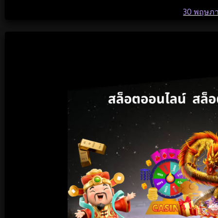
Posted on
30 พฤษภ