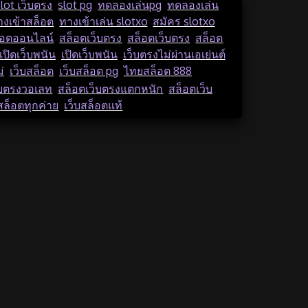
lot เว็บตรง
,
slot pg
,
ทดลองเล่นpg
,
ทดลองเล่น
างเข้าสล็อต
,
ทางเข้าเล่น slotxo
,
สมัคร slotxo
,
็อตออนไลน์
,
สล็อตเว็บตรง
,
สล็อตเว็บตรง
,
สล็อต
เปิดเว็บพนัน
,
เปิดเว็บพนัน
,
เว็บตรงไม่ผ่านเอเย่นต์
่
,
เว็บสล็อต
,
เว็บสล็อต pg
,
ไทยสล็อต 888
็บตรงวอเลท
,
สล็อตเว็บตรงแตกหนัก
,
สล็อตเว็บ
สล็อตทุกค่าย
,
เว็บสล็อตแท้