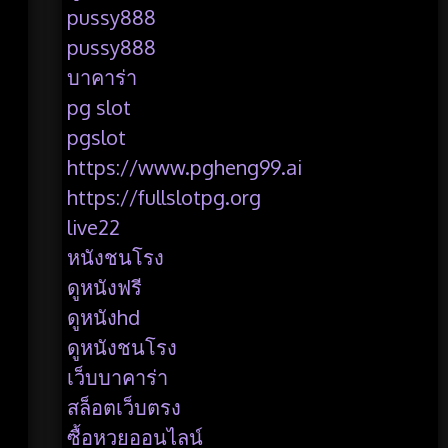
pussy888
pussy888
บาคาร่า
pg slot
pgslot
https://www.pgheng99.ai
https://fullslotpg.org
live22
หนังชนโรง
ดูหนังฟรี
ดูหนังhd
ดูหนังชนโรง
เว็บบาคาร่า
สล็อตเว็บตรง
ซื้อหวยออนไลน์