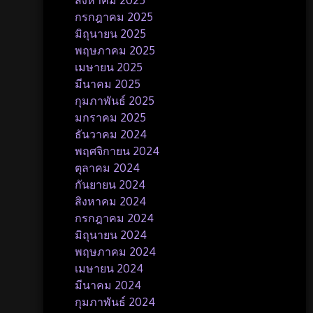
สิงหาคม 2025
กรกฎาคม 2025
มิถุนายน 2025
พฤษภาคม 2025
เมษายน 2025
มีนาคม 2025
กุมภาพันธ์ 2025
มกราคม 2025
ธันวาคม 2024
พฤศจิกายน 2024
ตุลาคม 2024
กันยายน 2024
สิงหาคม 2024
กรกฎาคม 2024
มิถุนายน 2024
พฤษภาคม 2024
เมษายน 2024
มีนาคม 2024
กุมภาพันธ์ 2024