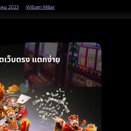
าคม 2023
by
William Miller