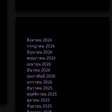
คลังเก็บ
สิงหาคม 2026
กรกฎาคม 2026
มิถุนายน 2026
พฤษภาคม 2026
เมษายน 2026
มีนาคม 2026
กุมภาพันธ์ 2026
มกราคม 2026
ธันวาคม 2025
พฤศจิกายน 2025
ตุลาคม 2025
กันยายน 2025