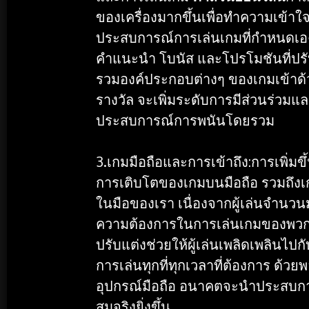
ของเครื่องมากขึ้นเพื่อทำความเข้า
ประสบการณ์การเล่นเกมที่กำหนดเอง
คำแนะนำ โบนัส และโปรโมชันที่ปรั
รวมองค์ประกอบต่างๆ ของเกมเข้าด้ว
รางวัล จะเพิ่มระดับการมีส่วนร่วมแ
ประสบการณ์การพนันโดยรวม
3.เกมมือถือและการเข้าถึง:การเพิ่ม
การเติบโตของเกมบนมือถือ รวมถึง
ในมือของเรา เนื่องจากผู้เล่นจำนว
ความต้องการในการเล่นเกมของพวกเข
ปรับแต่งช่วยให้ผู้เล่นเพลิดเพลินไปก
การเล่นทุกที่ทุกเวลาที่ต้องการ ด้ว
อุปกรณ์มือถือ อนาคตจะนำประสบการ
สมจริงยิ่งขึ้น