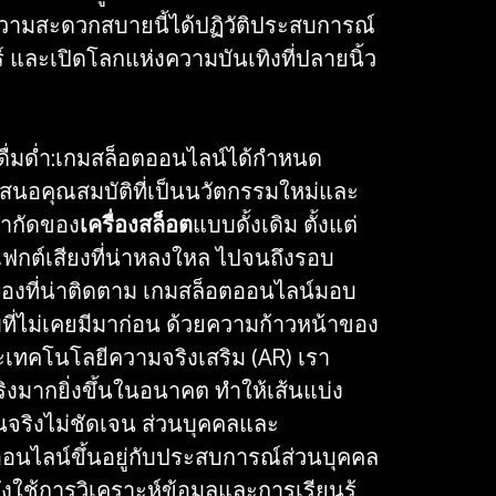
ความสะดวกสบายนี้ได้ปฏิวัติประสบการณ์
 และเปิดโลกแห่งความบันเทิงที่ปลายนิ้ว
รดื่มด่ำ:เกมสล็อตออนไลน์ได้กำหนด
นอคุณสมบัติที่เป็นนวัตกรรมใหม่และ
จำกัดของ
เครื่องสล็อต
แบบดั้งเดิม ตั้งแต่
กต์เสียงที่น่าหลงใหล ไปจนถึงรอบ
ื่องที่น่าติดตาม เกมสล็อตออนไลน์มอบ
ที่ไม่เคยมีมาก่อน ด้วยความก้าวหน้าของ
เทคโนโลยีความจริงเสริม (AR) เรา
งมากยิ่งขึ้นในอนาคต ทำให้เส้นแบ่ง
นจริงไม่ชัดเจน ส่วนบุคคลและ
นไลน์ขึ้นอยู่กับประสบการณ์ส่วนบุคคล
ังใช้การวิเคราะห์ข้อมูลและการเรียนรู้