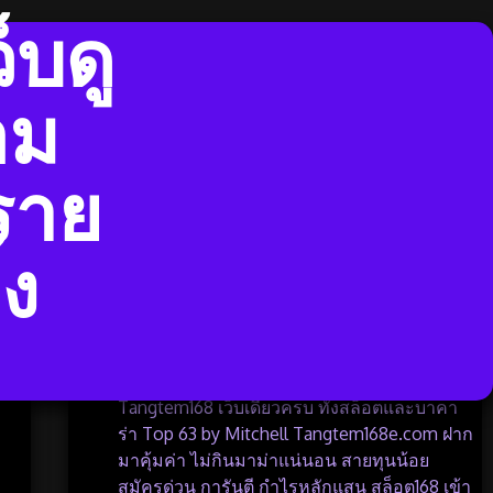
เว็บดู
อม
งราย
ค้นหา
้ง
สำหรับ:
เรื่องล่าสุด
Tangtem168 เว็บเดียวครบ ทั้งสล็อตและบาคา
ร่า Top 63 by Mitchell Tangtem168e.com ฝาก
มาคุ้มค่า ไม่กินมาม่าแน่นอน สายทุนน้อย
สมัครด่วน การันตี กำไรหลักแสน สล็อต168 เข้า