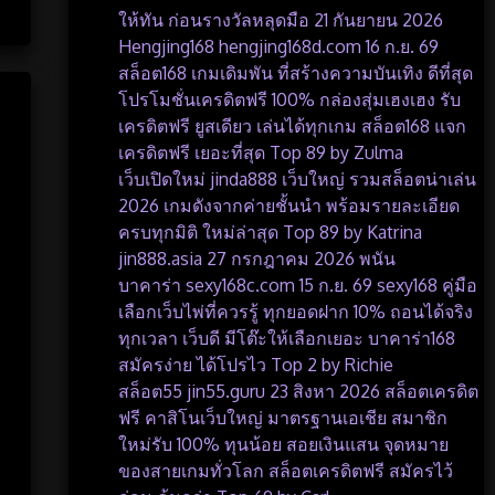
ให้ทัน ก่อนรางวัลหลุดมือ 21 กันยายน 2026
Hengjing168 hengjing168d.com 16 ก.ย. 69
สล็อต168 เกมเดิมพัน ที่สร้างความบันเทิง ดีที่สุด
โปรโมชั่นเครดิตฟรี 100% กล่องสุ่มเฮงเฮง รับ
เครดิตฟรี ยูสเดียว เล่นได้ทุกเกม สล็อต168 แจก
เครดิตฟรี เยอะที่สุด Top 89 by Zulma
เว็บเปิดใหม่ jinda888 เว็บใหญ่ รวมสล็อตน่าเล่น
2026 เกมดังจากค่ายชั้นนำ พร้อมรายละเอียด
ครบทุกมิติ ใหม่ล่าสุด Top 89 by Katrina
jin888.asia 27 กรกฎาคม 2026 พนัน
บาคาร่า sexy168c.com 15 ก.ย. 69 sexy168 คู่มือ
เลือกเว็บไพ่ที่ควรรู้ ทุกยอดฝาก 10% ถอนได้จริง
ทุกเวลา เว็บดี มีโต๊ะให้เลือกเยอะ บาคาร่า168
สมัครง่าย ได้โปรไว Top 2 by Richie
สล็อต55 jin55.guru 23 สิงหา 2026 สล็อตเครดิต
ฟรี คาสิโนเว็บใหญ่ มาตรฐานเอเชีย สมาชิก
ใหม่รับ 100% ทุนน้อย สอยเงินแสน จุดหมาย
ของสายเกมทั่วโลก สล็อตเครดิตฟรี สมัครไว้