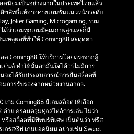
 ยอดนิยมเป็นอย่างมากในประเทศไทยแล้ว
PI ลิขสิทธิ์แท้จากค่ายเกมชั้นแนวหน้าระดับ
Play, Joker Gaming, Microgaming, รวม
ใจได้ว่าเกมทุกเกมมีคุณภาพสูงและก็มี
เป็นเหตุผลที่ทำให้ Coming88 สะดุดตา
นสล็อต Coming88 ให้บริการโดยตรงจากผู้
่นต์ ทำให้มั่นอกมั่นใจได้ว่าไม่มีการ
ล่นจะได้รับประสบการณ์การปั่นสล็อตที่
ร้อมการรับรองจากหน่วยงานสากล.
000 เกม Coming88 มีเกมสล็อตให้เลือก
2 ค่าย ครอบคลุมทุกสไตล์การเล่น ไม่ว่า
รือสล็อตที่มีฟีพบร์พิเศษ เป็นต้นว่า ฟรีส
ปรเกรสซีฟ เกมยอดนิยม อย่างเช่น Sweet