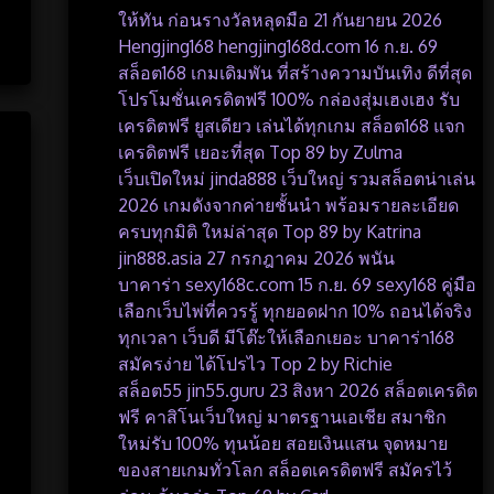
ให้ทัน ก่อนรางวัลหลุดมือ 21 กันยายน 2026
Hengjing168 hengjing168d.com 16 ก.ย. 69
สล็อต168 เกมเดิมพัน ที่สร้างความบันเทิง ดีที่สุด
โปรโมชั่นเครดิตฟรี 100% กล่องสุ่มเฮงเฮง รับ
เครดิตฟรี ยูสเดียว เล่นได้ทุกเกม สล็อต168 แจก
เครดิตฟรี เยอะที่สุด Top 89 by Zulma
เว็บเปิดใหม่ jinda888 เว็บใหญ่ รวมสล็อตน่าเล่น
2026 เกมดังจากค่ายชั้นนำ พร้อมรายละเอียด
ครบทุกมิติ ใหม่ล่าสุด Top 89 by Katrina
jin888.asia 27 กรกฎาคม 2026 พนัน
บาคาร่า sexy168c.com 15 ก.ย. 69 sexy168 คู่มือ
เลือกเว็บไพ่ที่ควรรู้ ทุกยอดฝาก 10% ถอนได้จริง
ทุกเวลา เว็บดี มีโต๊ะให้เลือกเยอะ บาคาร่า168
สมัครง่าย ได้โปรไว Top 2 by Richie
สล็อต55 jin55.guru 23 สิงหา 2026 สล็อตเครดิต
ฟรี คาสิโนเว็บใหญ่ มาตรฐานเอเชีย สมาชิก
ใหม่รับ 100% ทุนน้อย สอยเงินแสน จุดหมาย
ของสายเกมทั่วโลก สล็อตเครดิตฟรี สมัครไว้