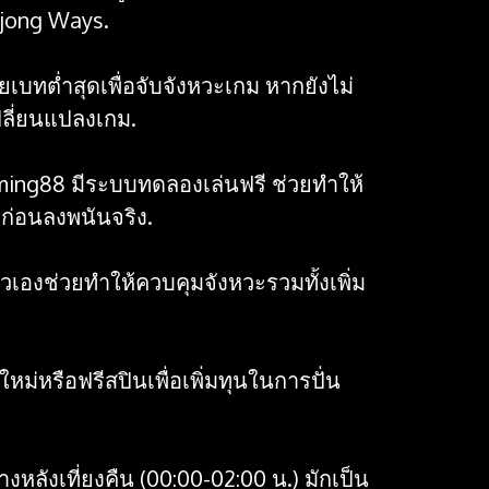
hjong Ways.
้วยเบทต่ำสุดเพื่อจับจังหวะเกม หากยังไม่
เปลี่ยนแปลงเกม.
ming88 มีระบบทดลองเล่นฟรี ช่วยทำให้
ก่อนลงพนันจริง.
ัวเองช่วยทำให้ควบคุมจังหวะรวมทั้งเพิ่ม
ใหม่หรือฟรีสปินเพื่อเพิ่มทุนในการปั่น
งหลังเที่ยงคืน (00:00-02:00 น.) มักเป็น