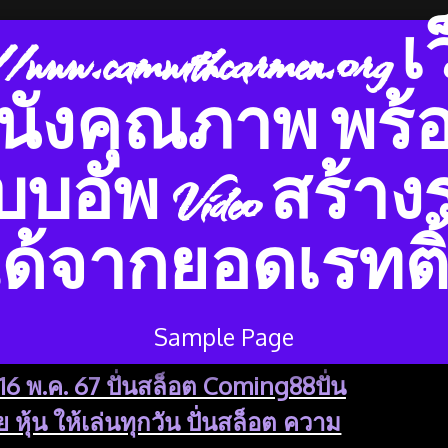
://www.camwithcarmen.org 
นังคุณภาพ พร้
บอัพ Video สร้า
ด้จากยอดเรทติ
บ:
ปั่นสล็อต
Sample Page
 16 พ.ค. 67 ปั่นสล็อต Coming88ปั่น
 หุ้น ให้เล่นทุกวัน ปั่นสล็อต ความ