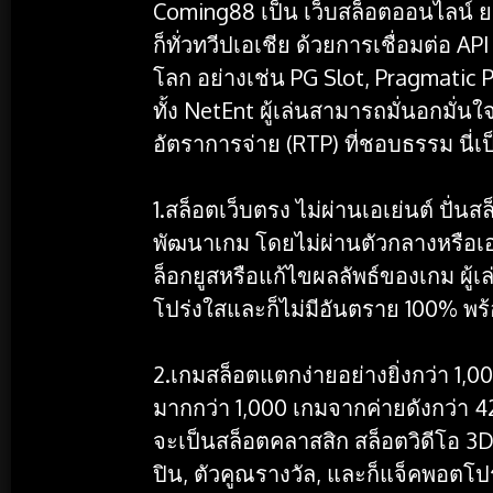
Coming88 เป็น เว็บสล็อตออนไลน์
ก็ทั่วทวีปเอเชีย ด้วยการเชื่อมต่อ A
โลก อย่างเช่น PG Slot, Pragmatic 
ทั้ง NetEnt ผู้เล่นสามารถมั่นอกมั่น
อัตราการจ่าย (RTP) ที่ชอบธรรม นี่
1.สล็อตเว็บตรง ไม่ผ่านเอเย่นต์ ปั่
พัฒนาเกม โดยไม่ผ่านตัวกลางหรือเอเย
ล็อกยูสหรือแก้ไขผลลัพธ์ของเกม ผู้เ
โปร่งใสและก็ไม่มีอันตราย 100% พ
2.เกมสล็อตแตกง่ายอย่างยิ่งกว่า 1,
มากกว่า 1,000 เกมจากค่ายดังกว่า 4
จะเป็นสล็อตคลาสสิก สล็อตวิดีโอ 3D ห
ปิน, ตัวคูณรางวัล, และก็แจ็คพอตโ