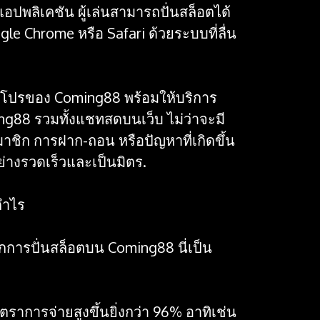
ปพลิเคชัน ผู้เล่นสามารถปั่นสล็อตได้
gle Chrome หรือ Safari ด้วยระบบที่ลื่น
มือโปรของ Coming88 พร้อมให้บริการ
ng88 รวมทั้งแชทสดบนเว็บ ไม่ว่าจะมี
าชิก การฝาก-ถอน หรือปัญหาที่เกิดขึ้น
่างรวดเร็วและเป็นมิตร.
กำไร
ากการปั่นสล็อตบน Coming88 นี่เป็น
ีอัตราการจ่ายสูงขึ้นยิ่งกว่า 96% อาทิเช่น