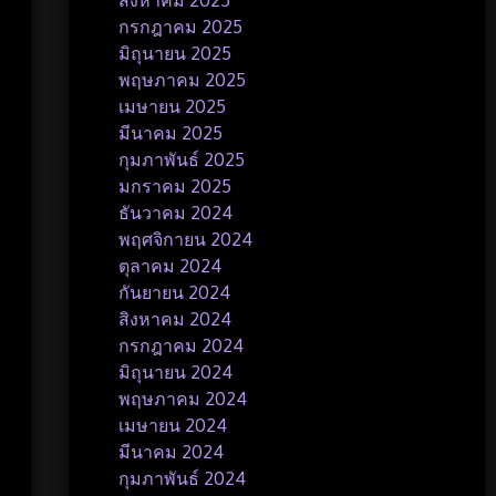
สิงหาคม 2025
กรกฎาคม 2025
มิถุนายน 2025
พฤษภาคม 2025
เมษายน 2025
มีนาคม 2025
กุมภาพันธ์ 2025
มกราคม 2025
ธันวาคม 2024
พฤศจิกายน 2024
ตุลาคม 2024
กันยายน 2024
สิงหาคม 2024
กรกฎาคม 2024
มิถุนายน 2024
พฤษภาคม 2024
เมษายน 2024
มีนาคม 2024
กุมภาพันธ์ 2024