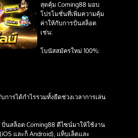
สุดคุ้ม Coming88 มอบ
โปรโมชั่นที่เพิ่มความคุ้ม
ค่าให้กับการปั่นสล็อต
เช่น:
โบนัสสมัครใหม่ 100%:
หรับการได้กำไรรวมทั้งยืดช่วงเวลาการเล่น
่ ปั่นสล็อต Coming88 ดีไซน์มาให้ใช้งาน
(iOS และก็ Android), แท็บเล็ตและ