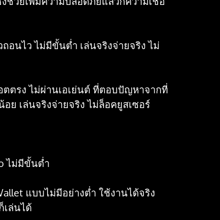
งช่วยเพิ่มความปลอดภัยแล้วก็ความเชื่อ
ถอนไว ไม่มีขั้นต่ำ เล่นจริงจ่ายจริง ไม่
อตตรง ไม่ผ่านเอเย่นต์ ที่ตอบปัญหาจากที่
้อย เล่นจริงจ่ายจริง ไม่ล็อคยูสเซอร์
ไม่มีขั้นต่ำ
let แบบไม่มีอย่างต่ำ ใช้งานได้จริง
็เล่นได้