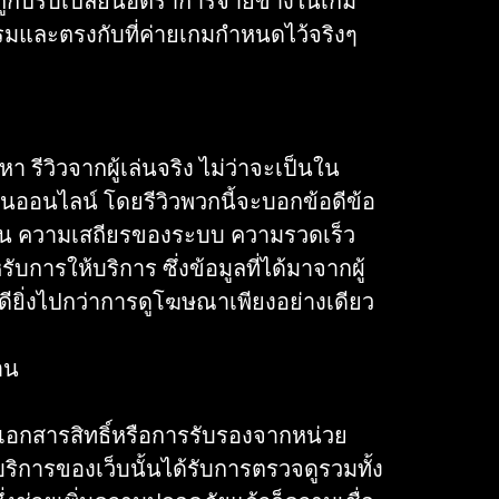
ูกปรับเปลี่ยนอัตราการจ่ายข้างในเกม
ิธรรมและตรงกับที่ค่ายเกมกำหนดไว้จริงๆ
 รีวิวจากผู้เล่นจริง ไม่ว่าจะเป็นใน
โนออนไลน์ โดยรีวิวพวกนี้จะบอกข้อดีข้อ
เช่น ความเสถียรของระบบ ความรวดเร็ว
บการให้บริการ ซึ่งข้อมูลที่ได้มาจากผู้
ียิ่งไปกว่าการดูโฆษณาเพียงอย่างเดียว
าน
งเอกสารสิทธิ์หรือการรับรองจากหน่วย
็บริการของเว็บนั้นได้รับการตรวจดูรวมทั้ง