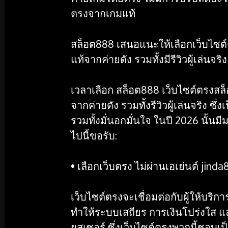
ตรงจากเกมแท้
สล็อต888 เสนอแนะให้เลือกเว็บไซต์
แท้จากค่ายดัง รวมทั้งมีรีวิวผู้เล่นจริง
เวลาเลือก สล็อต888 เว็บไซต์ตรงสล็
จากค่ายดัง รวมทั้งรีวิวผู้เล่นจริง ซึ่
รวมทั้งมั่นอกมั่นใจ ในปี 2026 นั้
ไปนี้ขอรับ:
• เลือกเว็บตรง ไม่ผ่านเอเย่นต์ jind
เว็บไซต์ตรงจะเชื่อมต่อกับผู้ให้บริ
ทำให้ระบบเสถียร การเงินโปร่งใส แ
ยูสเซอร์ ซึ่งเว็บไซต์ตรงพวกนี้ชอบเป็