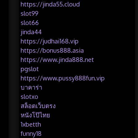
https://jinda55.cloud
slot99
slot66
jinda44
https://judhai168.vip
https://bonus888.asia
https://www.jinda888.net
pgslot
https://www.pussy888fun.vip
บาคาร่า
slotxo
สล็อตเว็บตรง
หนังโป๊ไทย
1xbetth
funny18