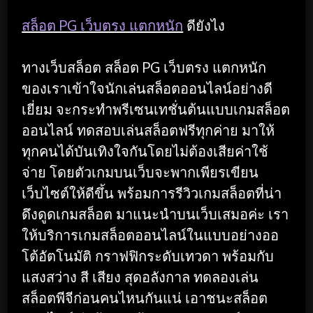
สล็อต PG เว็บตรง แตกหนัก
ดียังไง
ทางเว็บสล็อต สล็อต PG เว็บตรง แตกหนัก
ของเราเข้าใจนักเล่นสล็อตออนไลน์อย่างดี
เยี่ยม จะกระทำพรีเซนเทชั่นต้นแบบเกมสล็อต
ออนไลน์ ทดสอบเล่นสล็อตฟรีทุกค่าย มาให้
ทุกคนได้บันเทิงใจกันโดยไม่ต้องเสียค่าใช้
จ่าย โดยตัวเกมบนเว็บจะพากเพียรเขียน
เว็บไซต์ให้ดีขึ้น พร้อมการรีวิวเกมสล็อตที่น่า
ดึงดูดเกมสล็อต มาแนะนำบนเว็บเสมอค่ะ เรา
ให้บริการเกมสล็อตออนไลน์ในแบบอย่างออ
โต้อัตโนมัติ กราฟฟิกระดับเทวดา พร้อมกับ
แสงสว่าง สี เสียง สุดอลังกาล ทดลองเล่น
สล็อตพีจีก่อนคนไหนกันแน่ เอาชนะสล็อต