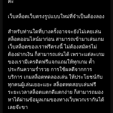
ค่ะ
เว็บสล็อตเว็บตรงรูปแบบใหม่ที่จำเป็นต้องลอง
สำหรับท่านใดที่บางครั้งอาจจะยังไม่เคยเล่น
สล็อตออนไลน์มาก่อน สามารถเข้ามาเล่นเกม
เว็บสล็อตของเราฟรีตรงนี้ ไม่ต้องสมัครไม่
ต้องฝากเงิน ก็สามารถเล่นได้ เพราะแต่ละเกม
ของเรามีเครดิตฟรีแจกแถมให้ทุกเกม ค้ำ
ประกันความร่ำรวย การใช้ผลดีจากการ
บริการ เกมสล็อตทดลองเล่น ให้ประโยชน์กับ
ทุกคนผู้เล่นเยอะแยะ สล็อตทดสอบเล่นฟรี
ระยะเวลาสล็อตแตกดีแตกง่าย ก็สามารถมอง
หาได้ผ่านข้อมูลเกมของทางเว็บพวกเรากันได้
เลยจ๊ะขา