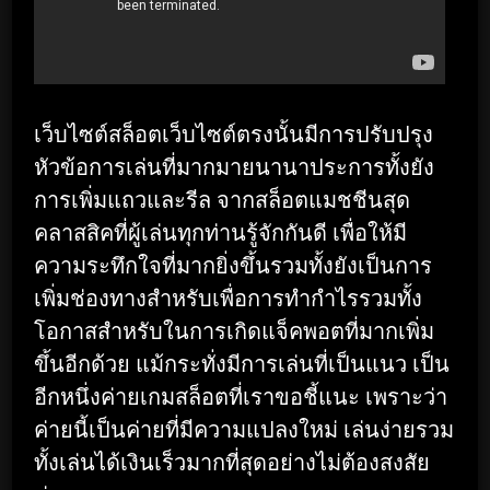
เว็บไซต์สล็อตเว็บไซต์ตรงนั้นมีการปรับปรุง
หัวข้อการเล่นที่มากมายนานาประการทั้งยัง
การเพิ่มแถวและรีล จากสล็อตแมชชีนสุด
คลาสสิคที่ผู้เล่นทุกท่านรู้จักกันดี เพื่อให้มี
ความระทึกใจที่มากยิ่งขึ้นรวมทั้งยังเป็นการ
เพิ่มช่องทางสำหรับเพื่อการทำกำไรรวมทั้ง
โอกาสสำหรับในการเกิดแจ็คพอตที่มากเพิ่ม
ขึ้นอีกด้วย แม้กระทั่งมีการเล่นที่เป็นแนว เป็น
อีกหนึ่งค่ายเกมสล็อตที่เราขอชี้แนะ เพราะว่า
ค่ายนี้เป็นค่ายที่มีความแปลงใหม่ เล่นง่ายรวม
ทั้งเล่นได้เงินเร็วมากที่สุดอย่างไม่ต้องสงสัย