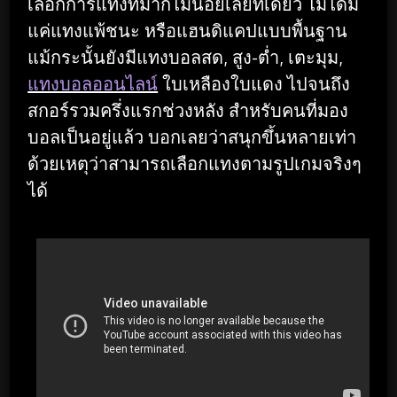
เลือกการแทงที่มากไม่น้อยเลยทีเดียว ไม่ได้มี
แค่แทงแพ้ชนะ หรือแฮนดิแคปแบบพื้นฐาน
แม้กระนั้นยังมีแทงบอลสด, สูง-ต่ำ, เตะมุม,
แทงบอลออนไลน์
ใบเหลืองใบแดง ไปจนถึง
สกอร์รวมครึ่งแรกช่วงหลัง สำหรับคนที่มอง
บอลเป็นอยู่แล้ว บอกเลยว่าสนุกขึ้นหลายเท่า
ด้วยเหตุว่าสามารถเลือกแทงตามรูปเกมจริงๆ
ได้