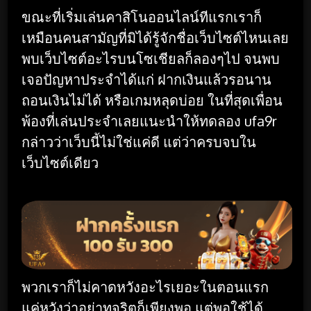
ขณะที่เริ่มเล่นคาสิโนออนไลน์ทีแรกเราก็
เหมือนคนสามัญที่มิได้รู้จักชื่อเว็บไซต์ไหนเลย
พบเว็บไซต์อะไรบนโซเชียลก็ลองๆไป จนพบ
เจอปัญหาประจำได้แก่ ฝากเงินแล้วรอนาน
ถอนเงินไม่ได้ หรือเกมหลุดบ่อย ในที่สุดเพื่อน
พ้องที่เล่นประจำเลยแนะนำให้ทดลอง ufa9r
กล่าวว่าเว็บนี้ไม่ใช่แค่ดี แต่ว่าครบจบใน
เว็บไซต์เดียว
พวกเราก็ไม่คาดหวังอะไรเยอะในตอนแรก
แค่หวังว่าอย่าทุจริตก็เพียงพอ แต่พอใช้ได้