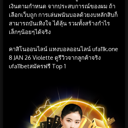
เงินตามกำหนด จากประสบการณ์ของผม ถ้า
เลือกเว็บถูก การเล่นพนันบอลด้วยงบหลักสิบก็
สามารถบันเทิงใจ ได้ลุ้น รวมทั้งสร้างกำไร
เล็กๆน้อยๆได้จริง
คาสิโนออนไลน์ แทงบอลออนไลน์ ufa11k.one
8 JAN 26 Violette ดูรีวิวจากลูกค้าจริง
ufa11betสมัครฟรี Top 1