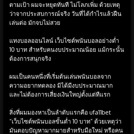
ตามเป้า ผมจะหยุดทันที ไม่โลภเพิ่ม ด้วยเหตุ
ว่าจากประสบการณ์จริง วันที่ได้กำไรแล้วฝืน
เล่นต่อ มักจบไม่สวย
แทงบอลออนไลน์ เว็บไซต์พนันบอลอย่างต่ำ
10 บาท สำหรับคนงบประมาณน้อย แม้กระนั้น
ต้องการสนุกจริง
ผมเป็นคนหนึ่งที่เริ่มต้นเล่นพนันบอลจาก
ความอยากทดลอง มิได้มีงบประมาณมาก
และไม่ต้องการเสี่ยงเงินใหญ่ตั้งแต่ทีแรก
สิ่งที่ผมมองหาเป็นลำดับแรกคือ ufa11bet
“เว็บไซต์พนันบอลขั้นต่ำ 10 บาท” ด้วยเหตุว่า
มันตอบปัญหามากมายสำหรับมือใหม่ หรือคน