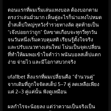
ตอนแรกที่ผมเริ่มเล่นแทงบอล ต้องบอกตาม
ตรงว่าเล่นมั่วมาก เห็นคู่อะไรก็น่าแทงไปหมด
ย้ำสเต็ปใหญ่ๆหวังร่ำรวยทางลัด สุดท้ายเป็น
“เจ๊งบ่อยกว่าถูก” บิลขาดเกือบจะทุกวี่ทุกวัน
จนวันหนึ่งเริ่มควบคุมสติ เรียนรู้ตั้งใจจริง
และปรับแนวทางเล่นใหม่ โน่นเป็นจุดเปลี่ยน
ที่ทำให้ผมพอเข้าใจคำว่า พนันบอลสเต็ปแตก
ง่าย จ่ายไว และมีโอกาสบวกจริง
ufa11bet สิ่งแรกที่ผมเปลี่ยนคือ “จำนวนคู่”
จากเดิมที่ถูกใจจัดสเต็ป 5–7 คู่ ลดเหลือเพียง
แค่ 2–3 คู่แค่นั้น ฟังดูเหมือน
ผลกำไรจะน้อยลง แต่ว่าความเป็นจริงเป็น