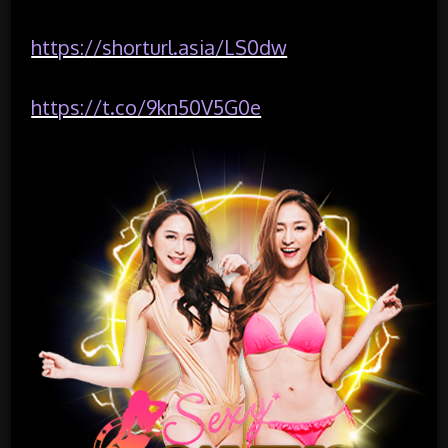
https://shorturl.asia/LS0dw
https://t.co/9kn50V5G0e