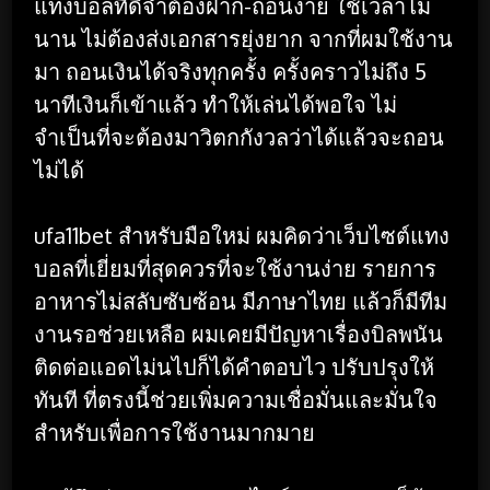
แทงบอลที่ดีจำต้องฝาก-ถอนง่าย ใช้เวลาไม่
นาน ไม่ต้องส่งเอกสารยุ่งยาก จากที่ผมใช้งาน
มา ถอนเงินได้จริงทุกครั้ง ครั้งคราวไม่ถึง 5
นาทีเงินก็เข้าแล้ว ทำให้เล่นได้พอใจ ไม่
จำเป็นที่จะต้องมาวิตกกังวลว่าได้แล้วจะถอน
ไม่ได้
ufa11bet สำหรับมือใหม่ ผมคิดว่าเว็บไซต์แทง
บอลที่เยี่ยมที่สุดควรที่จะใช้งานง่าย รายการ
อาหารไม่สลับซับซ้อน มีภาษาไทย แล้วก็มีทีม
งานรอช่วยเหลือ ผมเคยมีปัญหาเรื่องบิลพนัน
ติดต่อแอดไม่นไปก็ได้คำตอบไว ปรับปรุงให้
ทันที ที่ตรงนี้ช่วยเพิ่มความเชื่อมั่นและมั่นใจ
สำหรับเพื่อการใช้งานมากมาย