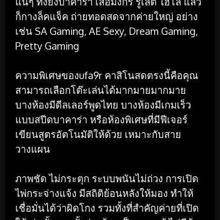
แน่ๆ ทั้งยังบาคาร่า เสือมังกร รูเล็ต ไฮโล แล้ว
ก็กางล็คแจ็ค ถ่ายทอดสดจากค่ายใหญ่ อย่าง
เช่น SA Gaming, AE Sexy, Dream Gaming,
Pretty Gaming
ความพิเศษของufa9r คาสิโนสดตรงนี้คือคุณ
สามารถเลือกโต๊ะเล่นได้มากมายมากมาย
บางห้องมีดีลเลอร์พูดไทย บางห้องมีเกมเร็ว
แบบสปีดบาคาร่า หรือห้องพิเศษที่มีฟีเจอร์
เขียนสูตรอัตโนมัติให้ด้วย เหมาะกับสาย
วางแผน
ภาพชัด ไม่กระตุก ระบบพนันไม่ถ่วง การเปิด
ไพ่กระจ่างแจ้ง มีสถิติย้อนหลังให้มอง ทำให้
เชื่อมั่นได้ว่าผิดโกง รวมทั้งที่สำคัญค่ายที่เปิด