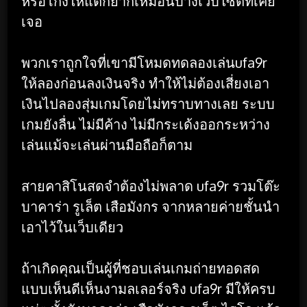
หรือโกงให้แตกยากเหมือนบางเว็บไซต์ที่เคย
เจอ
พวกเราถูกใจที่เขามีโหมดทดลองเล่นufa9r
ให้ลองก่อนลงเงินจริง ทำให้ไม่ต้องเสี่ยงเอา
เงินไปลองสุ่มเกมโดยไม่ทราบทางเลย ระบบ
เกมยังลื่น ไม่มีค้าง ไม่มีกระเด้งออกระหว่าง
เล่นแม้จะเล่นผ่านมือถือก็ตาม
สายคาสิโนสดจำต้องไม่พลาด ufa9r รวมโต๊ะ
บาคาร่า รูเล็ต เสือมังกร จากหลายค่ายชั้นนำ
เอาไว้ในเว็บเดียว
ถ้าเกิดคุณเป็นผู้ที่ชอบเล่นเกมถ่ายทอดสด
แบบเห็นดีเห็นงามลเลอร์จริง ufa9r มีให้ครบ