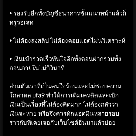
• รองรับอีกทั้งบัญชีธนาคารชั้นแนวหน้าแล้วก็
ทรูวอเลท
• ไม่ต้องส่งสลิป ไม่ต้องคอยแอดไม่นวิเคราะห์
• เงินเข้ารวดเร็วทันใจอีกทั้งตอนฝากรวมทั้ง
ถอนภายในไม่กี่วินาที
ส่วนตัวเราที่เป็นคนใจร้อนและไม่ชอบความ
โกลาหล ufa9 ทำให้การเติมเครดิตและเบิก
เงินเป็นเรื่องที่ไม่ต้องคิดมาก ไม่ต้องกลัวว่า
เงินจะหาย หรือจึงควรทักแอดมินหลายรอบ
ราวกับที่เคยเจอกับเว็บไซต์อื่นมาแล้วบ่อย