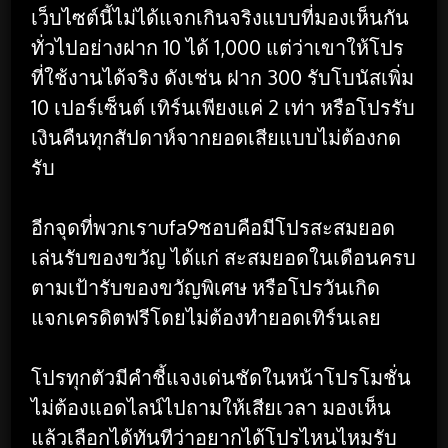
เว็บไซต์นี้ไม่ได้แจกเกินจริงแบบที่มองเห็นกัน
ทั่วไปอย่างฝาก 10 ได้ 1,000 แต่ว่าเขาให้โปร
ที่ใช้งานได้จริง ดังเช่น ฝาก 300 รับโบนัสเพิ่ม
10 เปอร์เซ็นต์ เทิร์นเพียงแค่ 2 เท่า หรือโปรรับ
เงินคืนทุกสัปดาห์จากยอดเสียแบบไม่ต้องกด
รับ
อีกจุดที่พวกเราufa9ชอบคือมีโปรสะสมยอด
เล่นรับของขวัญ ได้แก่ สะสมยอดในเดือนครบ
ตามเป้ารับของขวัญพิเศษ หรือโปรวันเกิด
แจกเครดิตฟรีโดยไม่ต้องทำยอดเทิร์นเลย
โปรทุกตัวมีคำชี้แจงเด่นชัดในหน้าโปรโมชั่น
ไม่ต้องแอดไลน์ไปถามให้เสียเวลา มองเห็น
แล้วเลือกได้ทันทีว่าอยากได้โปรไหนไหมรับ