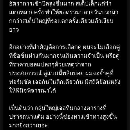
อัตราการเข้าบิลสูงขึ้นมาก สเต็ปเล็กแต่ว่า
แตกหลายครั้ง ทำให้ยอดรวมปลายวันบวกมา
กกว่าสเต็ปใหญ่ที่รอแตกครั้งเดียวแล้วเงียบ
ยาว
อีกอย่างที่สำคัญคือการเลือกคู่ ผมจะไม่เลือกคู่
ที่ชื่อชั้นห่างกันมากจนเกินความจำเป็น หรือคู่
ที่ราคาบอลแปลกๆด้วยเหตุว่าจาก
ประสบการณ์ คู่แบบนี้พลิกบ่อย ผมจะย้ำคู่ที่
ฟอร์มชัด เจอกันในลีกเดียวกัน มีสถิติย้อนหลัง
ให้พินิจพิจารณาได้
เป็นต้นว่า กลุ่มใหญ่เจอทีมกลางตารางที่
ปรารถนาแต้ม อย่างนี้ช่องทางเข้าทางสูงขึ้น
มากยิ่งกว่าเยอะ