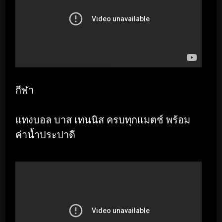
กีฬา
แทงบอล บาส เทนนิส ครบทุกแมตช์ พร้อม
ค่าน้ำประปาดี