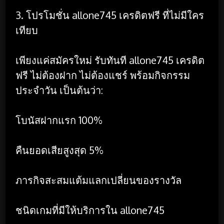
3. โปรโมชั่น allone745 เครดิตฟรี ที่ไม่มีใคร
เทียบ
เพียงแค่สมัครใหม่ รับทันที allone745 เครดิต
ฟรี ไม่ต้องฝาก ไม่ต้องแชร์ พร้อมกิจกรรม
ประจำวัน เป็นต้นว่า:
โบนัสฝากแรก 100%
คืนยอดเสียสูงสุด 5%
ภารกิจสะสมแต้มแลกเปลี่ยนของรางวัล
ชนิดเกมที่มีให้บริการใน allone745